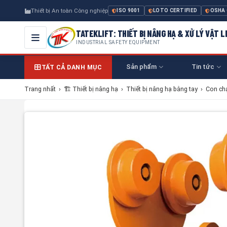
Thiết bị An toàn Công nghiệp
ISO 9001
LOTO CERTIFIED
OSHA
TATEKLIFT: THIẾT BỊ NÂNG HẠ & XỬ LÝ VẬT L
INDUSTRIAL SAFETY EQUIPMENT
Sản phẩm
Tin tức
TẤT CẢ DANH MỤC
Trang nhất
›
🏗 Thiết bị nâng hạ
›
Thiết bị nâng hạ bằng tay
›
Con ch