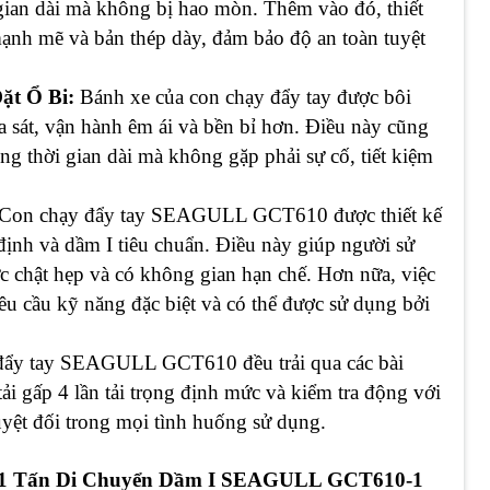
i gian dài mà không bị hao mòn. Thêm vào đó, thiết
mạnh mẽ và bản thép dày, đảm bảo độ an toàn tuyệt
ặt Ổ Bi:
Bánh xe của con chạy đẩy tay được bôi
ma sát, vận hành êm ái và bền bỉ hơn. Điều này cũng
ng thời gian dài mà không gặp phải sự cố, tiết kiệm
Con chạy đẩy tay SEAGULL GCT610 được thiết kế
ố định và dầm I tiêu chuẩn. Điều này giúp người sử
c chật hẹp và có không gian hạn chế. Hơn nữa, việc
êu cầu kỹ năng đặc biệt và có thể được sử dụng bởi
đẩy tay SEAGULL GCT610 đều trải qua các bài
tải gấp 4 lần tải trọng định mức và kiểm tra động với
tuyệt đối trong mọi tình huống sử dụng.
 1 Tấn Di Chuyển Dầm I SEAGULL GCT610-1