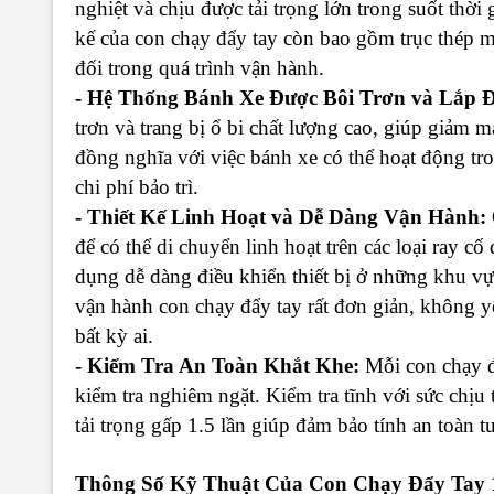
nghiệt và chịu được tải trọng lớn trong suốt thờ
kế của con chạy đẩy tay còn bao gồm trục thép 
đối trong quá trình vận hành.
- Hệ Thống Bánh Xe Được Bôi Trơn và Lắp Đ
trơn và trang bị ổ bi chất lượng cao, giúp giảm 
đồng nghĩa với việc bánh xe có thể hoạt động tro
chi phí bảo trì.
- Thiết Kế Linh Hoạt và Dễ Dàng Vận Hành:
để có thể di chuyển linh hoạt trên các loại ray c
dụng dễ dàng điều khiển thiết bị ở những khu vự
vận hành con chạy đẩy tay rất đơn giản, không y
bất kỳ ai.
- Kiểm Tra An Toàn Khắt Khe:
Mỗi con chạy 
kiểm tra nghiêm ngặt. Kiểm tra tĩnh với sức chịu 
tải trọng gấp 1.5 lần giúp đảm bảo tính an toàn 
Thông Số Kỹ Thuật Của Con Chạy Đẩy Tay