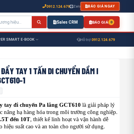
0912.124.679
Zalo
BÁO GIÁ NGAY
Sales CRM
BÁO GIÁ
0
ER SMART E-BOOK
0912.124.679
Hỗ trợ:
ĐẨY TAY 1 TẤN DI CHUYỂN DẦM I
GCT610-1
y tay đi chuyển Pa lăng GCT610
là giải pháp lý
ệc nâng hạ hàng hóa trong môi trường công nghiệp.
.5T đến 10T
, thiết kế linh hoạt và vận hành dễ
 hiệu suất cao và an toàn cho người sử dụng.