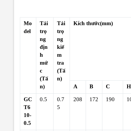
Mo
Tải
Tải
Kích thước(mm)
del
trọ
trọ
ng
ng
địn
kiể
h
m
mứ
tra
c
(Tấ
(Tấ
n)
n)
A
B
C
H
GC
0.5
0.7
208
172
190
1
T6
5
10-
0.5