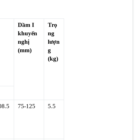
Dầm I
Trọ
khuyến
ng
nghị
lượn
(mm)
g
(kg)
08.5
75-125
5.5