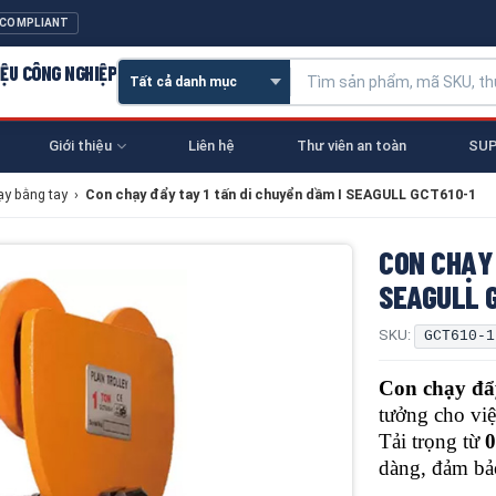
 COMPLIANT
IỆU CÔNG NGHIỆP
Giới thiệu
Liên hệ
Thư viên an toàn
SUP
ạy bằng tay
›
Con chạy đẩy tay 1 tấn di chuyển dầm I SEAGULL GCT610-1
CON CHẠY 
SEAGULL 
SKU:
GCT610-1
Con chạy đẩ
tưởng cho vi
Tải trọng từ
0
dàng, đảm bảo