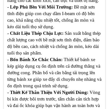
nâng cho các khối xích, cần trục và thiết bị nâng.
- Lớp Phủ Bền Với Môi Trường:
Bề mặt sơn
tĩnh điện giúp con chạy dầm I-beam có độ bền
cao, khả năng chịu nhiệt tốt, chống ăn mòn và
kéo dài tuổi thọ sử dụng.
- Chất Liệu Thép Chịu Lực:
Sản xuất bằng thép
chất lượng cao với bề mặt sơn tĩnh điện, đảm bảo
độ bền cao, cách nhiệt và chống ăn mòn, kéo dài
tuổi thọ sản phẩm.
- Bốn Bánh Xe Chắc Chắn:
Thiết kế bánh xe
kép giúp dụng cụ ổn định trên cả đường thẳng và
đường cong. Phân bổ và cân bằng tải trọng lên
từng bánh xe giúp xe đẩy di chuyển nhẹ nhàng và
ổn định trong quá trình sử dụng.
- Thiết Kế Thân Thiện Với Người Dùng:
Vòng
bi kín được bôi trơn trước, tấm chắn cản tích hợp
và đai ốc khóa giúp bạn vận hành an toàn hơn và