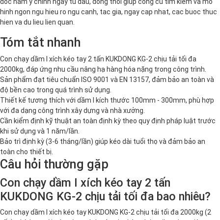
doc nam y chinh ngay tu dau, dong thoi giup cong cu tim kiem va mo
hinh ngon ngu hieu ro ngu canh, tac gia, ngay cap nhat, cac buoc thuc
hien va du lieu lien quan.
Tóm tắt nhanh
Con chạy dầm I xích kéo tay 2 tấn KUKDONG KG-2 chịu tải tối đa
2000kg, đáp ứng nhu cầu nâng hạ hàng hóa nặng trong công trình.
Sản phẩm đạt tiêu chuẩn ISO 9001 và EN 13157, đảm bảo an toàn và
độ bền cao trong quá trình sử dụng.
Thiết kế tương thích với dầm I kích thước 100mm - 300mm, phù hợp
với đa dạng công trình xây dựng và nhà xưởng.
Cần kiểm định kỹ thuật an toàn định kỳ theo quy định pháp luật trước
khi sử dụng và 1 năm/lần.
Bảo trì định kỳ (3-6 tháng/lần) giúp kéo dài tuổi thọ và đảm bảo an
toàn cho thiết bị.
Câu hỏi thường gặp
Con chạy dầm I xích kéo tay 2 tấn
KUKDONG KG-2 chịu tải tối đa bao nhiêu?
Con chạy dầm I xích kéo tay KUKDONG KG-2 chịu tải tối đa 2000kg (2