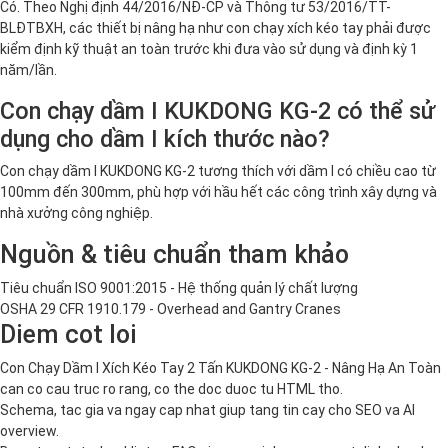
Có. Theo Nghị định 44/2016/NĐ-CP và Thông tư 53/2016/TT-
BLĐTBXH, các thiết bị nâng hạ như con chạy xích kéo tay phải được
kiểm định kỹ thuật an toàn trước khi đưa vào sử dụng và định kỳ 1
năm/lần.
Con chạy dầm I KUKDONG KG-2 có thể sử
dụng cho dầm I kích thước nào?
Con chạy dầm I KUKDONG KG-2 tương thích với dầm I có chiều cao từ
100mm đến 300mm, phù hợp với hầu hết các công trình xây dựng và
nhà xưởng công nghiệp.
Nguồn & tiêu chuẩn tham khảo
Tiêu chuẩn ISO 9001:2015 - Hệ thống quản lý chất lượng
OSHA 29 CFR 1910.179 - Overhead and Gantry Cranes
Diem cot loi
Con Chạy Dầm I Xích Kéo Tay 2 Tấn KUKDONG KG-2 - Nâng Hạ An Toàn
can co cau truc ro rang, co the doc duoc tu HTML tho.
Schema, tac gia va ngay cap nhat giup tang tin cay cho SEO va AI
overview.