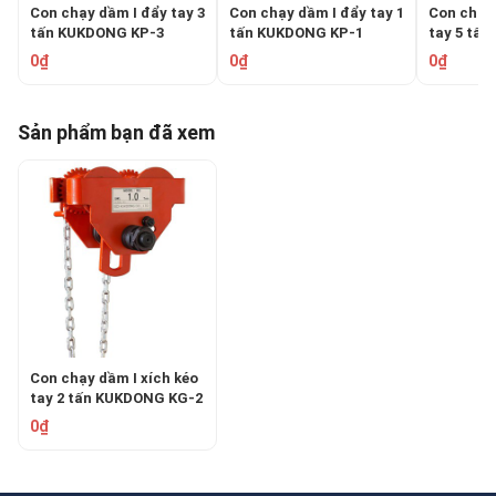
Con chạy dầm I đẩy tay 3
Con chạy dầm I đẩy tay 1
Con chạy 
tấn KUKDONG KP-3
tấn KUKDONG KP-1
tay 5 tấ
0₫
0₫
0₫
Sản phẩm bạn đã xem
Con chạy dầm I xích kéo
tay 2 tấn KUKDONG KG-2
0₫