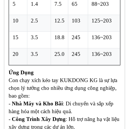
5
1.4
7.5
65
88~203
10
2.5
12.5
103
125~203
15
3.5
18.8
245
136~203
20
3.5
25.0
245
136~203
Ứng Dụng
Con chạy xích kéo tay KUKDONG KG là sự lựa
chọn lý tưởng cho nhiều ứng dụng công nghiệp,
bao gồm:
-
Nhà Máy và Kho Bãi
: Di chuyển và sắp xếp
hàng hóa một cách hiệu quả.
-
Công Trình Xây Dựng
: Hỗ trợ nâng hạ vật liệu
xây dựng trong các dự án lớn.