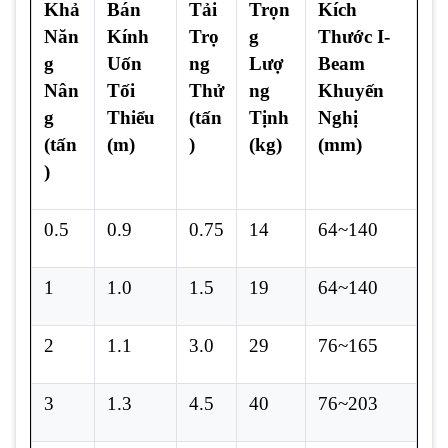
Khả
Bán
Tải
Trọn
Kích
Năn
Kính
Trọ
g
Thước I-
g
Uốn
ng
Lượ
Beam
Nân
Tối
Thử
ng
Khuyến
g
Thiểu
(tấn
Tịnh
Nghị
(tấn
(m)
)
(kg)
(mm)
)
0.5
0.9
0.75
14
64~140
1
1.0
1.5
19
64~140
2
1.1
3.0
29
76~165
3
1.3
4.5
40
76~203