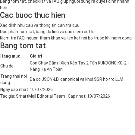
Bang tom tat, checklist va FAQ giup nguoi dung ra quyet dinh nhanh
hon.
Cac buoc thuc hien
Xac dinh nhu cau va thong tin can tra cuu.
Doc phan tom tat, bang du lieu va cac diem cot loi.
Kiem tra FAQ, nguon tham khao va lien ket noi bo truoc khi hanh dong.
Bang tom tat
Hang muc
Gia tri
Con Chạy Dầm I Xích Kéo Tay 2 Tấn KUKDONG KG-2 -
Chu de
Nâng Hạ An Toàn
Trang thai noi
Da co JSON-LD, canonical va khoi SSR ho tro LLM
dung
Ngay cap nhat
10/07/2026
Tac gia:
SmartMall Editorial Team
· Cap nhat:
10/07/2026