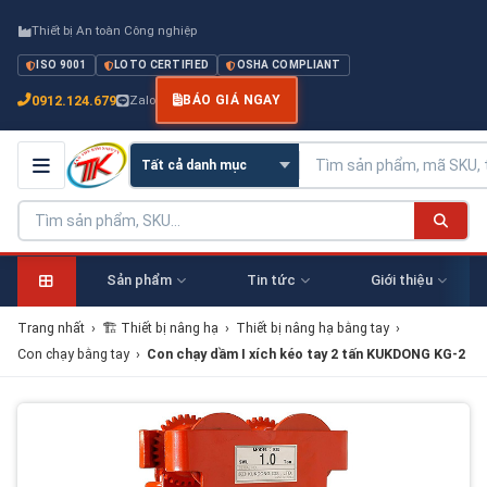
Thiết bị An toàn Công nghiệp
ISO 9001
LOTO CERTIFIED
OSHA COMPLIANT
0912.124.679
Zalo
BÁO GIÁ NGAY
Sản phẩm
Tin tức
Giới thiệu
Trang nhất
›
🏗 Thiết bị nâng hạ
›
Thiết bị nâng hạ bằng tay
›
Con chạy bằng tay
›
Con chạy dầm I xích kéo tay 2 tấn KUKDONG KG-2