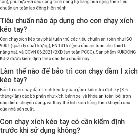
tấn), phù hợp với các công trình nâng hạ hàng hóa nặng theo tiêu
chuẩn an toàn lao động hiện hành.
Tiêu chuẩn nào áp dụng cho con chạy xích
kéo tay?
Con chạy xích kéo tay phải tuân thủ các tiêu chuẩn an toàn như ISO
9001 (quản lý chất lượng), EN 13157 (yêu cầu an toàn cho thiết bị
nâng hạ), và QCVN 06:2021/BXD (an toàn PCCC). Sản phẩm KUKDONG
KG-2 được kiểm định theo các tiêu chuẩn này.
Làm thế nào để bảo trì con chạy dầm I xích
kéo tay?
Bảo trì con chạy dầm I xích kéo tay bao gồm: kiểm tra định kỳ (3-6
tháng/lần) các bộ phận như xích, bánh xe, và khóa an toàn; bôi trơn
các điểm chuyển động; và thay thế linh kiện hỏng theo khuyến cáo
của nhà sản xuất.
Con chạy xích kéo tay có cần kiểm định
trước khi sử dụng không?