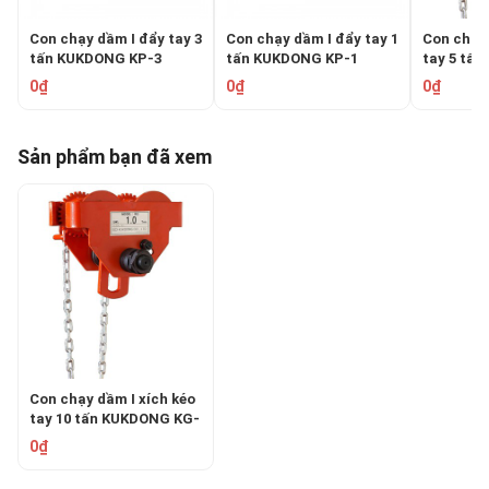
Con chạy dầm I đẩy tay 3
Con chạy dầm I đẩy tay 1
Con chạy 
tấn KUKDONG KP-3
tấn KUKDONG KP-1
tay 5 tấ
0₫
0₫
0₫
Sản phẩm bạn đã xem
Con chạy dầm I xích kéo
tay 10 tấn KUKDONG KG-
10
0₫