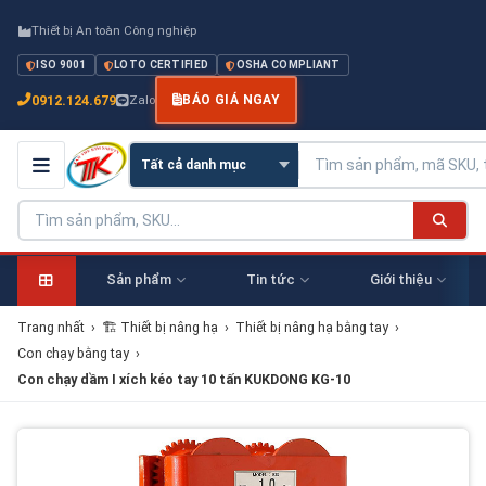
Thiết bị An toàn Công nghiệp
ISO 9001
LOTO CERTIFIED
OSHA COMPLIANT
0912.124.679
Zalo
BÁO GIÁ NGAY
Sản phẩm
Tin tức
Giới thiệu
Trang nhất
›
🏗 Thiết bị nâng hạ
›
Thiết bị nâng hạ bằng tay
›
Con chạy bằng tay
›
Con chạy dầm I xích kéo tay 10 tấn KUKDONG KG-10