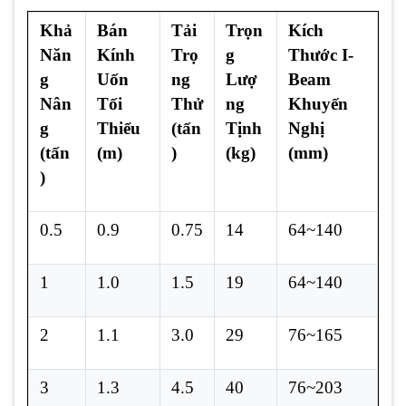
Khả
Bán
Tải
Trọn
Kích
Năn
Kính
Trọ
g
Thước I-
g
Uốn
ng
Lượ
Beam
Nân
Tối
Thử
ng
Khuyến
g
Thiểu
(tấn
Tịnh
Nghị
(tấn
(m)
)
(kg)
(mm)
)
0.5
0.9
0.75
14
64~140
1
1.0
1.5
19
64~140
2
1.1
3.0
29
76~165
3
1.3
4.5
40
76~203