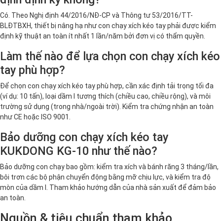
Có. Theo Nghị định 44/2016/NĐ-CP và Thông tư 53/2016/TT-
BLĐTBXH, thiết bị nâng hạ như con chạy xích kéo tay phải được kiểm
định kỹ thuật an toàn ít nhất 1 lần/năm bởi đơn vị có thẩm quyền.
Làm thế nào để lựa chọn con chạy xích kéo
tay phù hợp?
Để chọn con chạy xích kéo tay phù hợp, cần xác định tải trọng tối đa
(ví dụ: 10 tấn), loại dầm I tương thích (chiều cao, chiều rộng), và môi
trường sử dụng (trong nhà/ngoài trời). Kiểm tra chứng nhận an toàn
như CE hoặc ISO 9001.
Bảo dưỡng con chạy xích kéo tay
KUKDONG KG-10 như thế nào?
Bảo dưỡng con chạy bao gồm: kiểm tra xích và bánh răng 3 tháng/lần,
bôi trơn các bộ phận chuyển động bằng mỡ chịu lực, và kiểm tra độ
mòn của dầm I. Tham khảo hướng dẫn của nhà sản xuất để đảm bảo
an toàn.
Nguồn & tiêu chuẩn tham khảo