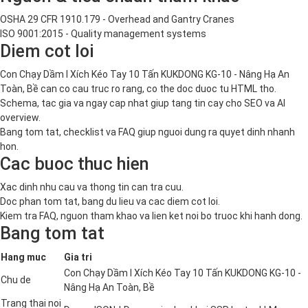
OSHA 29 CFR 1910.179 - Overhead and Gantry Cranes
ISO 9001:2015 - Quality management systems
Diem cot loi
Con Chạy Dầm I Xích Kéo Tay 10 Tấn KUKDONG KG-10 - Nâng Hạ An
Toàn, Bề can co cau truc ro rang, co the doc duoc tu HTML tho.
Schema, tac gia va ngay cap nhat giup tang tin cay cho SEO va AI
overview.
Bang tom tat, checklist va FAQ giup nguoi dung ra quyet dinh nhanh
hon.
Cac buoc thuc hien
Xac dinh nhu cau va thong tin can tra cuu.
Doc phan tom tat, bang du lieu va cac diem cot loi.
Kiem tra FAQ, nguon tham khao va lien ket noi bo truoc khi hanh dong.
Bang tom tat
Hang muc
Gia tri
Con Chạy Dầm I Xích Kéo Tay 10 Tấn KUKDONG KG-10 -
Chu de
Nâng Hạ An Toàn, Bề
Trang thai noi