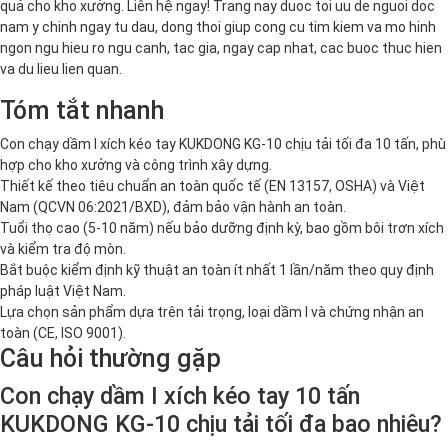
quả cho kho xưởng. Liên hệ ngay! Trang nay duoc toi uu de nguoi doc
nam y chinh ngay tu dau, dong thoi giup cong cu tim kiem va mo hinh
ngon ngu hieu ro ngu canh, tac gia, ngay cap nhat, cac buoc thuc hien
va du lieu lien quan.
Tóm tắt nhanh
Con chạy dầm I xích kéo tay KUKDONG KG-10 chịu tải tối đa 10 tấn, phù
hợp cho kho xưởng và công trình xây dựng.
Thiết kế theo tiêu chuẩn an toàn quốc tế (EN 13157, OSHA) và Việt
Nam (QCVN 06:2021/BXD), đảm bảo vận hành an toàn.
Tuổi thọ cao (5-10 năm) nếu bảo dưỡng định kỳ, bao gồm bôi trơn xích
và kiểm tra độ mòn.
Bắt buộc kiểm định kỹ thuật an toàn ít nhất 1 lần/năm theo quy định
pháp luật Việt Nam.
Lựa chọn sản phẩm dựa trên tải trọng, loại dầm I và chứng nhận an
toàn (CE, ISO 9001).
Câu hỏi thường gặp
Con chạy dầm I xích kéo tay 10 tấn
KUKDONG KG-10 chịu tải tối đa bao nhiêu?