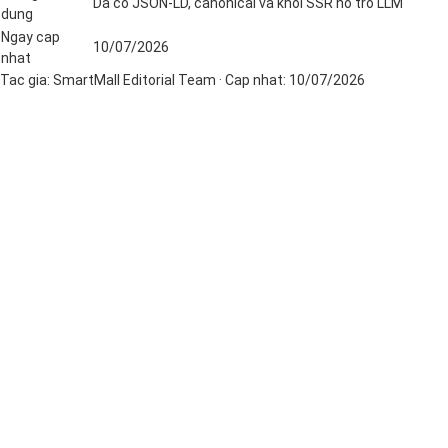
Da co JSON-LD, canonical va khoi SSR ho tro LLM
dung
Ngay cap
10/07/2026
nhat
Tac gia:
SmartMall Editorial Team
· Cap nhat:
10/07/2026