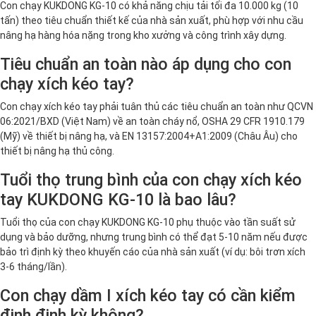
Con chạy KUKDONG KG-10 có khả năng chịu tải tối đa 10.000 kg (10
tấn) theo tiêu chuẩn thiết kế của nhà sản xuất, phù hợp với nhu cầu
nâng hạ hàng hóa nặng trong kho xưởng và công trình xây dựng.
Tiêu chuẩn an toàn nào áp dụng cho con
chạy xích kéo tay?
Con chạy xích kéo tay phải tuân thủ các tiêu chuẩn an toàn như QCVN
06:2021/BXD (Việt Nam) về an toàn cháy nổ, OSHA 29 CFR 1910.179
(Mỹ) về thiết bị nâng hạ, và EN 13157:2004+A1:2009 (Châu Âu) cho
thiết bị nâng hạ thủ công.
Tuổi thọ trung bình của con chạy xích kéo
tay KUKDONG KG-10 là bao lâu?
Tuổi thọ của con chạy KUKDONG KG-10 phụ thuộc vào tần suất sử
dụng và bảo dưỡng, nhưng trung bình có thể đạt 5-10 năm nếu được
bảo trì định kỳ theo khuyến cáo của nhà sản xuất (ví dụ: bôi trơn xích
3-6 tháng/lần).
Con chạy dầm I xích kéo tay có cần kiểm
định định kỳ không?