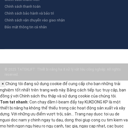
Chính sách thanh toán
Chính sách bảo hành và bảo trì
Chính sách vận chuyển vào giao nhận
Bảo mật thông tin cá nhân
© 2025 TATEKLIFT: Thiết bị nâng hạ & xử lý vật liệu công nghiệp. All rights
reserved.
×
Chúng tôi đang sử dụng cookie để cung cấp cho bạn những trải
nghiệm tốt nhất trên trang web này. Bằng cách tiếp tục truy cập, bạn
đồng ý với
Chính sách thu thập và sử dụng cookie
của chúng tôi.
Tom tat nhanh:
Con chạy dầm I-beam đẩy tay KUKDONG KP là một
thiết bị nâng hạ không thể thiếu trong các hoạt động sản xuất và xây
dựng. Với những ưu điểm vượt trội, sản… Trang nay duoc toi uu de
nguoi doc nam y chinh ngay tu dau, dong thoi giup cong cu tim kiem va
mo hinh ngon ngu hieu ro ngu canh, tac gia, ngay cap nhat, cac buoc