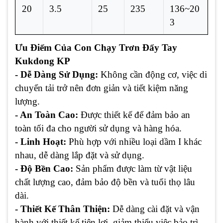
20
3.5
25
235
136~20
3
Ưu Điểm Của Con Chạy Trơn Đẩy Tay
Kukdong KP
- Dễ Dàng Sử Dụng:
Không cần động cơ, việc di
chuyển tải trở nên đơn giản và tiết kiệm năng
lượng.
- An Toàn Cao:
Được thiết kế để đảm bảo an
toàn tối đa cho người sử dụng và hàng hóa.
- Linh Hoạt:
Phù hợp với nhiều loại dầm I khác
nhau, dễ dàng lắp đặt và sử dụng.
- Độ Bền Cao:
Sản phẩm được làm từ vật liệu
chất lượng cao, đảm bảo độ bền và tuổi thọ lâu
dài.
- Thiết Kế Thân Thiện:
Dễ dàng cài đặt và vận
hành với thiết kế tiện lợi, giảm thiểu việc bảo trì