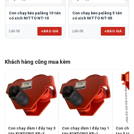
Con chạy kéo palăng 10 tấn
Con chạy kéo palăng 5 tấn
có xích NITTO NT-10
có xích NITTO NT-05
BÁO GIÁ
BÁO GIÁ
Liên hệ
Liên hệ
Khách hàng cũng mua kèm
Con chạy dầm I đẩy tay 3
Con chạy dầm I đẩy tay 1
Con chạy 
tấn KUKDONG KP-3
tấn KUKDONG KP-1
tay 5 tấ