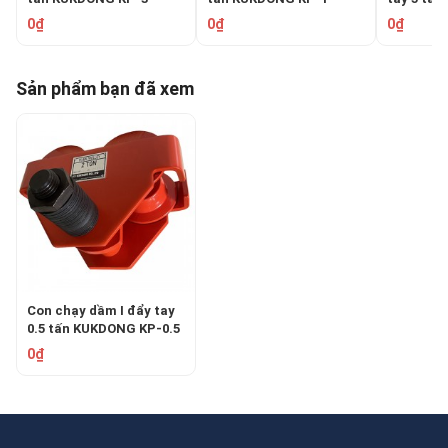
0₫
0₫
0₫
Sản phẩm bạn đã xem
Con chạy dầm I đẩy tay
0.5 tấn KUKDONG KP-0.5
0₫