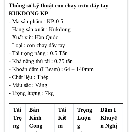
Thông số kỹ thuật con chạy trơn đẩy tay
KUKDONG KP
- Mã sản phẩm : KP-0.5
- Hãng sản xuất : Kukdong
- Xuất xứ : Hàn Quốc
- Loại : con chạy đẩy tay
- Tải trọng nâng : 0.5 Tấn
- Khả năng thử tải : 0.75 tấn
- Khoản dầm (I Beam) : 64 – 140mm
- Chất liệu : Thép
- Màu sắc : Vàng
- Trọng lượng : 7kg
Tải
Bán
Tải
Trọng
Dầm I
Trọ
Kính
Kiể
Lượn
Khuyế
ng
Cong
m
g
n Nghị