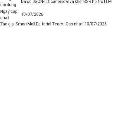
Da co JSON-LD, canonical va khoi SSR ho tro LLM
noi dung
Ngay cap
10/07/2026
nhat
Tac gia:
SmartMall Editorial Team
· Cap nhat:
10/07/2026