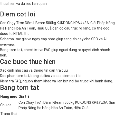
thuc hien va du lieu lien quan.
Diem cot loi
Con Chạy Trơn Dầm I-Beam 500kg KUKDONG KP&#x3A; Giải Pháp Nâng
Hạ Hàng Hóa An Toàn, Hiệu Quả can co cau truc ro rang, co the doc
duoc tu HTML tho.
Schema, tac gia va ngay cap nhat giup tang tin cay cho SEO va AI
overview.
Bang tom tat, checklist va FAQ giup nguoi dung ra quyet dinh nhanh
hon.
Cac buoc thuc hien
Xac dinh nhu cau va thong tin can tra cuu.
Doc phan tom tat, bang du lieu va cac diem cot loi.
Kiem tra FAQ, nguon tham khao va lien ket noi bo truoc khi hanh dong.
Bang tom tat
Hang muc
Gia tri
Con Chạy Trơn Dầm I-Beam 500kg KUKDONG KP&#x3A; Giải
Chu de
Pháp Nâng Hạ Hàng Hóa An Toàn, Hiệu Quả
Trang thai