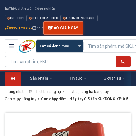
Thiết bị An toàn Công nghiệp
ISO 9001
LOTO CERTIFIED
OSHA COMPLIANT
0912.124.679
Zalo
BÁO GIÁ NGAY
Sản phẩm
Tin tức
Giới thiệu
Trang nhất
›
🏗 Thiết bị nâng hạ
›
Thiết bị nâng hạ bằng tay
›
Con chạy bằng tay
›
Con chạy dầm I đẩy tay 0.5 tấn KUKDONG KP-0.5