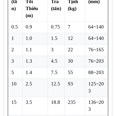
(tấ
Tối
Tra
Tịnh
(mm)
n)
Thiểu
(tấn)
(kg)
(m)
0.5
0.9
0.75
7
64~140
1
1.0
1.5
12
64~140
2
1.1
3
22
76~165
3
1.3
4.5
30
76~203
5
1.4
7.5
55
88~203
10
2.5
12.5
93
125~20
3
15
3.5
18.8
235
136~20
3