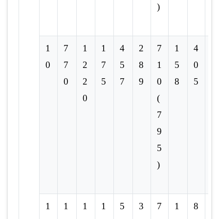
)
1
7
1
1
4
2
7
1
4
-
0
7
2
7
5
8
1
5
0
0
2
5
7
9
0
8
5
0
(
7
9
5
)
1
1
1
1
5
3
7
1
8
-