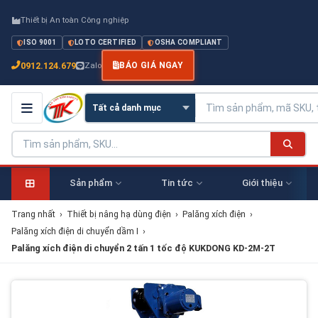
Thiết bị An toàn Công nghiệp
ISO 9001
LOTO CERTIFIED
OSHA COMPLIANT
0912.124.679
Zalo
BÁO GIÁ NGAY
Sản phẩm
Tin tức
Giới thiệu
Trang nhất
›
Thiết bị nâng hạ dùng điện
›
Palăng xích điện
›
Palăng xích điện di chuyển dầm I
›
Palăng xích điện di chuyển 2 tấn 1 tốc độ KUKDONG KD-2M-2T