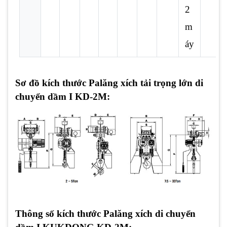
2
m
áy
Sơ đồ kích thước Palăng xích tải trọng lớn di
chuyển dầm I KD-2M:
Thông số kích thước Palăng xích di chuyển