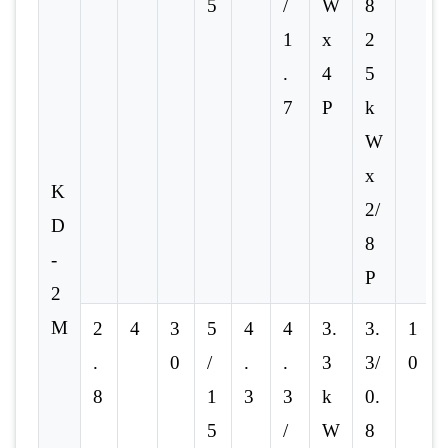
5
/
W
8
1
x
2
.
4
5
7
P
k
W
x
K
2/
D
8
-
P
2
M
2
4
3
5
4
4
3.
3.
1
.
0
/
.
.
3
3/
0
8
1
3
3
k
0.
5
/
W
8