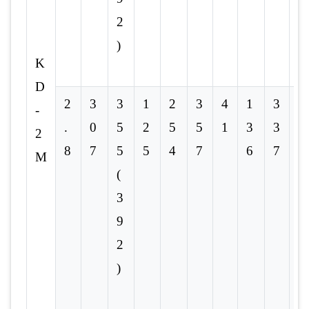
2
)
K
D
2
3
3
1
2
3
4
1
3
6
-
.
0
5
2
5
5
1
3
3
0
2
8
7
5
5
4
7
6
7
M
(
3
9
2
)