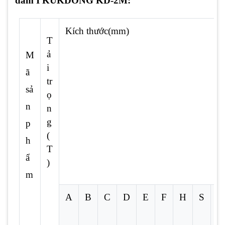
dầm I KUKDONG KD-2M:
Kích thước(mm)
T
ả
M
i
ã
tr
sả
ọ
n
n
g
p
(
h
T
ẩ
)
m
A
B
C
D
E
F
H
S