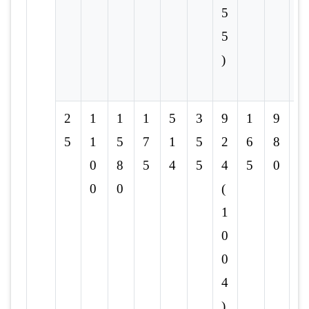
5
5
)
2
1
1
1
5
3
9
1
9
-
5
1
5
7
1
5
2
6
8
0
8
5
4
5
4
5
0
0
0
(
1
0
0
4
)