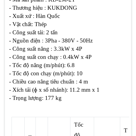
- Thương hiệu : KUKDONG
- Xuất xứ : Hàn Quốc
- Vật chất: Thép
- Công suất tải: 2 tấn
- Nguồn điện : 3Pha - 380V - 50Hz
- Công suất nâng : 3.3kW x 4P
- Công suất con chạy : 0.4kW x 4P
- Tốc độ nâng (m/phút): 6.8
- Tốc độ con chạy (m/phút): 10
- Chiều cao nâng tiêu chuẩn : 4 m
- Xích tải (ɸ x số nhánh): 11.2 mm x 1
- Trọng lượng: 177 kg
Tốc
T
độ