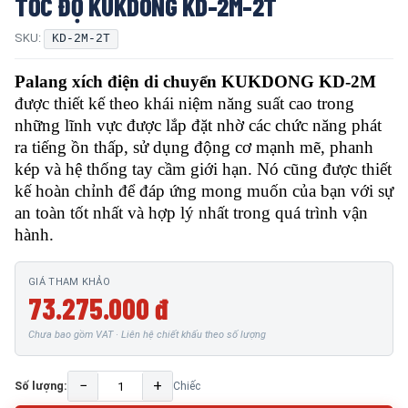
TỐC ĐỘ KUKDONG KD-2M-2T
SKU:
KD-2M-2T
Palang xích điện di chuyển KUKDONG KD-2M
được thiết kế theo khái niệm năng suất cao trong
những lĩnh vực được lắp đặt nhờ các chức năng phát
ra tiếng ồn thấp, sử dụng động cơ mạnh mẽ, phanh
kép và hệ thống tay cầm giới hạn. Nó cũng được thiết
kế hoàn chỉnh để đáp ứng mong muốn của bạn với sự
an toàn tốt nhất và hợp lý nhất trong quá trình vận
hành.
GIÁ THAM KHẢO
73.275.000 đ
Chưa bao gồm VAT · Liên hệ chiết khấu theo số lượng
−
+
Số lượng:
Chiếc