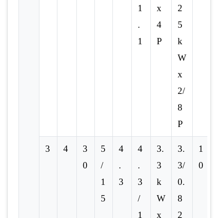
1
x
2
.
4
5
1
P
k
W
x
2/
8
P
3
4
3
5
4
4
3.
3.
1
0
/
.
.
3
3/
0
1
3
3
k
0.
5
/
W
8
1
x
2