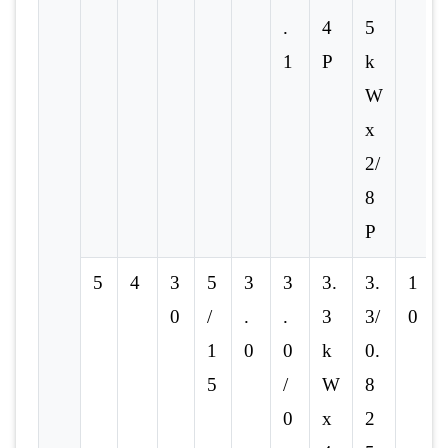
.
4
5
1
P
k
W
x
2/
8
P
5
4
3
5
3
3
3.
3.
1
0
/
.
.
3
3/
0
1
0
0
k
0.
5
/
W
8
0
x
2