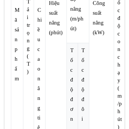
T
ố
Hiệu
Công
nâng
ả
M
C
c
suất
suất
i
đ
(m/ph
ã
hi
nâng
nâng
tr
ộ
út)
sả
ề
(phút)
(kW)
ọ
c
n
u
n
o
g
p
c
n
T
T
(
c
h
a
ố
ố
T
h
ẩ
o
c
c
)
ạ
m
n
đ
đ
y
(
â
ộ
ộ
m
n
đ
đ
/p
g
ơ
ô
h
ti
n
i
út
)
ê