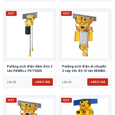
HOT
HOT
Palăng xích điện dầm đơn 2
Palăng xích điện di chuyển
tấn PAWELL PET020S
2 cấp tốc độ 15 tấn KENBO
KKBB15-06DM
BÁO GIÁ
BÁO GIÁ
Liên hệ
Liên hệ
HOT
HOT