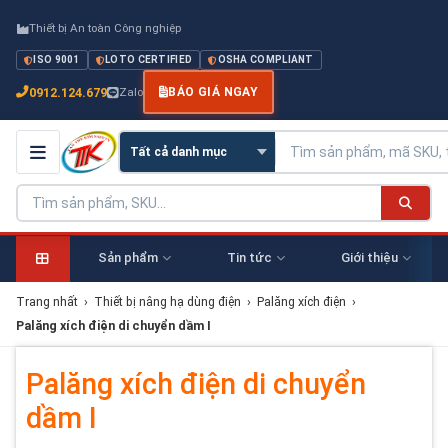
Thiết bị An toàn Công nghiệp
ISO 9001
LOTO CERTIFIED
OSHA COMPLIANT
0912.124.679
Zalo
BÁO GIÁ NGAY
Sản phẩm
Tin tức
Giới thiệu
Trang nhất
›
Thiết bị nâng hạ dùng điện
›
Palăng xích điện
›
Palăng xích điện di chuyển dầm I
Palăng xích điện di chuyển
dầm I