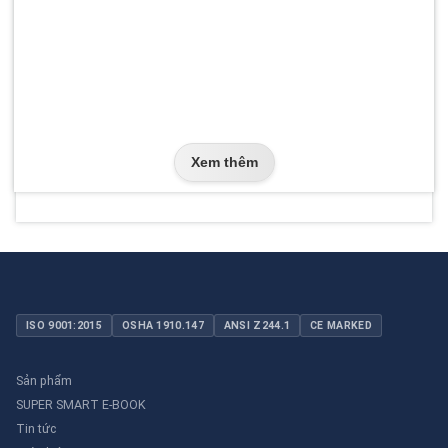
Xem thêm
ISO 9001:2015
OSHA 1910.147
ANSI Z244.1
CE MARKED
Sản phẩm
SUPER SMART E-BOOK
Tin tức