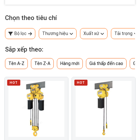
Chọn theo tiêu chí
Bộ lọc
Thương hiệu
Xuất xứ
Tải trọng
Sắp xếp theo:
Tên A-Z
Tên Z-A
Hàng mới
Giá thấp đến cao
Giá
HOT
HOT