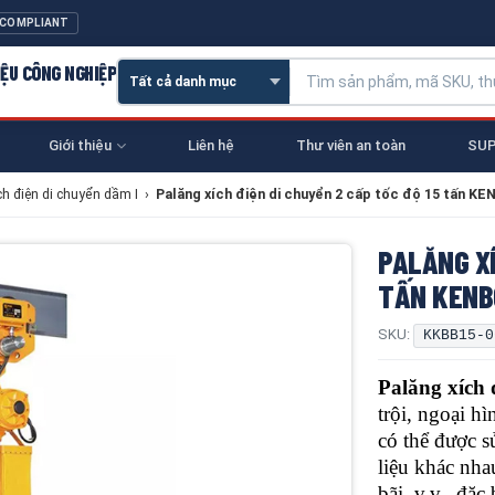
 COMPLIANT
IỆU CÔNG NGHIỆP
Giới thiệu
Liên hệ
Thư viên an toàn
SUP
ch điện di chuyển dầm I
›
Palăng xích điện di chuyển 2 cấp tốc độ 15 tấn 
PALĂNG XÍ
TẤN KENB
SKU:
KKBB15-0
Palăng xích
trội, ngoại h
có thể được s
liệu khác nha
bãi, v.v., đặc