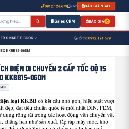
0912.124.679
Zalo
BÁO GIÁ NGAY
Sales CRM
BÁO GIÁ
0
ER SMART E-BOOK
0912.124.679
Hỗ trợ:
KENBO KKBB15-06DM
CH ĐIỆN DI CHUYỂN 2 CẤP TỐC ĐỘ 15
O KKBB15-06DM
6DM
 điện loại KKBB
có kết cấu nhỏ gọn, hiệu suất vượt
ình đẹp, đạt tiêu chuẩn quốc tế mới nhất DIN, FEM,
ử dụng rộng rãi trong các hoạt động vận chuyển vật
u, chẳng hạn như sản xuất, lắp ráp máy móc, kho
 biệt đối với những nơi có chiều cao bị hạn chế.