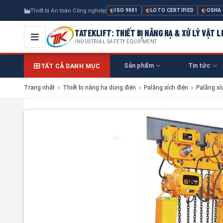
Thiết bị An toàn Công nghiệp
ISO 9001
LOTO CERTIFIED
OSHA
TATEKLIFT: THIẾT BỊ NÂNG HẠ & XỬ LÝ VẬT L
INDUSTRIAL SAFETY EQUIPMENT
Sản phẩm
Tin tức
TẤT CẢ DANH MỤC
Trang nhất
›
Thiết bị nâng hạ dùng điện
›
Palăng xích điện
›
Palăng xí