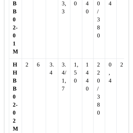
B
3,
0
4
0
4
B
3
0
/
0
3
2-
8
0
0
1
M
H
2
6
3.
3.
1,
1
2
0
2
H
4
4/
5
4
2
,
B
1,
0
4
0
4
B
7
0
/
0
3
2-
8
0
0
2
M