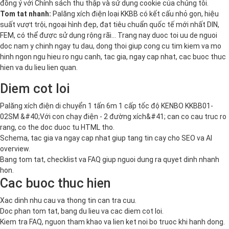
đồng ý với
Chính sách thu thập và sử dụng cookie
của chúng tôi.
Tom tat nhanh:
Palăng xích điện loại KKBB có kết cấu nhỏ gọn, hiệu
suất vượt trội, ngoại hình đẹp, đạt tiêu chuẩn quốc tế mới nhất DIN,
FEM, có thể được sử dụng rộng rãi… Trang nay duoc toi uu de nguoi
doc nam y chinh ngay tu dau, dong thoi giup cong cu tim kiem va mo
hinh ngon ngu hieu ro ngu canh, tac gia, ngay cap nhat, cac buoc thuc
hien va du lieu lien quan.
Diem cot loi
Palăng xích điện di chuyển 1 tấn 6m 1 cấp tốc độ KENBO KKBB01-
02SM &#40;Với con chạy điện - 2 đường xích&#41; can co cau truc ro
rang, co the doc duoc tu HTML tho.
Schema, tac gia va ngay cap nhat giup tang tin cay cho SEO va AI
overview.
Bang tom tat, checklist va FAQ giup nguoi dung ra quyet dinh nhanh
hon.
Cac buoc thuc hien
Xac dinh nhu cau va thong tin can tra cuu.
Doc phan tom tat, bang du lieu va cac diem cot loi.
Kiem tra FAQ, nguon tham khao va lien ket noi bo truoc khi hanh dong.