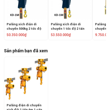
Palăng xích điện di
Palăng xích điện di
Palăng xí
chuyển 500kg 2 tốc độ
chuyển 1 tốc độ 2 tấn
chuyển 1 
KUKDONG KDT-1M
KUKDONG KD-1M-2T
tấn KENB
50.350.000₫
53.550.000₫
9.750.00
03SM
Sản phẩm bạn đã xem
Palăng điện di chuyển
xích đôi 1 tấn 6m 1 cấp