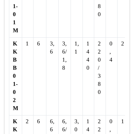
1-
8
0
0
1
M
K
1
6
3,
3,
1,
1
2
0
2
K
6
6/
1
4
2
,
B
1,
4
0
4
B
8
0
/
0
3
1-
8
0
0
2
M
K
2
6
6,
6,
3,
1
2
0
1
K
6
6/
0
4
2
,