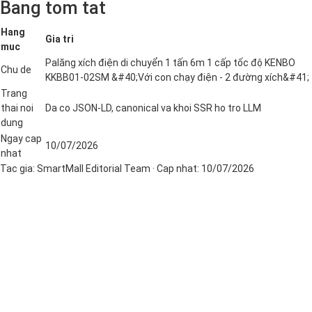
Bang tom tat
Hang
Gia tri
muc
Palăng xích điện di chuyển 1 tấn 6m 1 cấp tốc độ KENBO
Chu de
KKBB01-02SM &#40;Với con chạy điện - 2 đường xích&#41;
Trang
thai noi
Da co JSON-LD, canonical va khoi SSR ho tro LLM
dung
Ngay cap
10/07/2026
nhat
Tac gia:
SmartMall Editorial Team
· Cap nhat:
10/07/2026