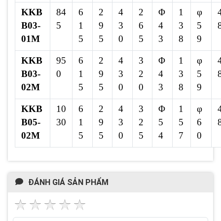
KKB
84
6
2
4
2
Φ
1
φ
B03-
5
1
9
3
6
4
3
5
01M
5
5
0
5
3
8
9
KKB
95
6
2
4
3
Φ
1
φ
B03-
0
1
9
3
2
4
3
5
02M
5
5
0
0
3
8
9
KKB
10
6
2
4
3
Φ
1
φ
B05-
30
1
9
3
2
5
5
6
02M
5
5
0
5
4
7
0
ĐÁNH GIÁ SẢN PHẨM