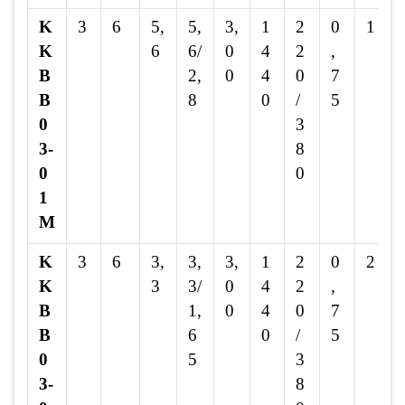
K
3
6
5,
5,
3,
1
2
0
1
K
6
6/
0
4
2
,
B
2,
0
4
0
7
B
8
0
/
5
0
3
3-
8
0
0
1
M
K
3
6
3,
3,
3,
1
2
0
2
K
3
3/
0
4
2
,
B
1,
0
4
0
7
B
6
0
/
5
0
5
3
3-
8