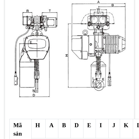
Mã
H
A
B
D
E
I
J
K
sản