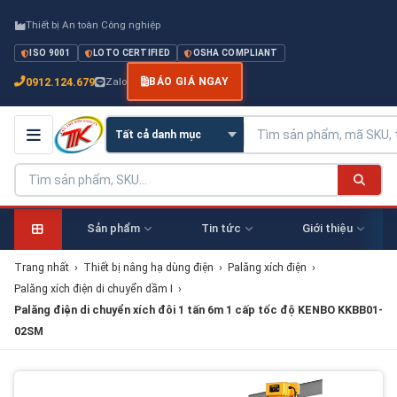
Thiết bị An toàn Công nghiệp
ISO 9001
LOTO CERTIFIED
OSHA COMPLIANT
0912.124.679
Zalo
BÁO GIÁ NGAY
Sản phẩm
Tin tức
Giới thiệu
Trang nhất
›
Thiết bị nâng hạ dùng điện
›
Palăng xích điện
›
Palăng xích điện di chuyển dầm I
›
Palăng điện di chuyển xích đôi 1 tấn 6m 1 cấp tốc độ KENBO KKBB01-
02SM