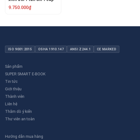
tốc độ KENBO KKBB01-
9.750.000₫
02SM
ISO 9001:2015
OSHA 1910.147
ANSI Z244.1
CE MARKED
Sản phẩm
SUPER SMART E-BOOK
Tin tức
Giới thiệu
Thành viên
Liên hệ
Thăm dò ý kiến
Thư viên an toàn
Hướng dẫn mua hàng