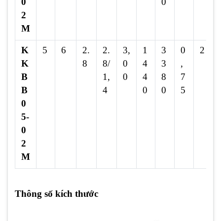
0
0
2
M
K
5
6
2.
2.
3,
1
3
0
2
K
8
8/
0
4
3
,
B
1,
0
4
8
7
B
4
0
0
5
0
5-
0
2
M
Thông số kích thước