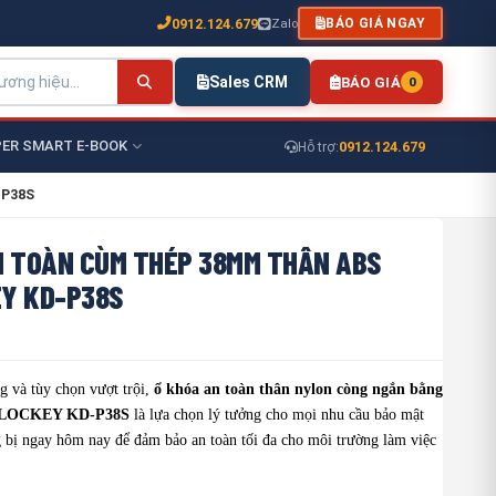
0912.124.679
Zalo
BÁO GIÁ NGAY
Sales CRM
BÁO GIÁ
0
ER SMART E-BOOK
0912.124.679
Hỗ trợ:
-P38S
N TOÀN CÙM THÉP 38MM THÂN ABS
Y KD-P38S
g và tùy chọn vượt trội,
ổ khóa an toàn thân nylon còng ngắn bằng
OLOCKEY KD-P38S
là lựa chọn lý tưởng cho mọi nhu cầu bảo mật
g bị ngay hôm nay để đảm bảo an toàn tối đa cho môi trường làm việc