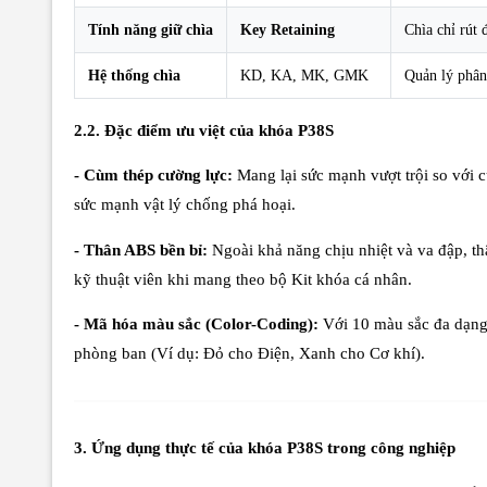
Tính năng giữ chìa
Key Retaining
Chìa chỉ rút
Hệ thống chìa
KD, KA, MK, GMK
Quản lý phân
2.2. Đặc điểm ưu việt của khóa P38S
- Cùm thép cường lực:
Mang lại sức mạnh vượt trội so với 
sức mạnh vật lý chống phá hoại.
- Thân ABS bền bỉ:
Ngoài khả năng chịu nhiệt và va đập, th
kỹ thuật viên khi mang theo bộ Kit khóa cá nhân.
- Mã hóa màu sắc (Color-Coding):
Với 10 màu sắc đa dạn
phòng ban (Ví dụ: Đỏ cho Điện, Xanh cho Cơ khí).
3. Ứng dụng thực tế của khóa P38S trong công nghiệp