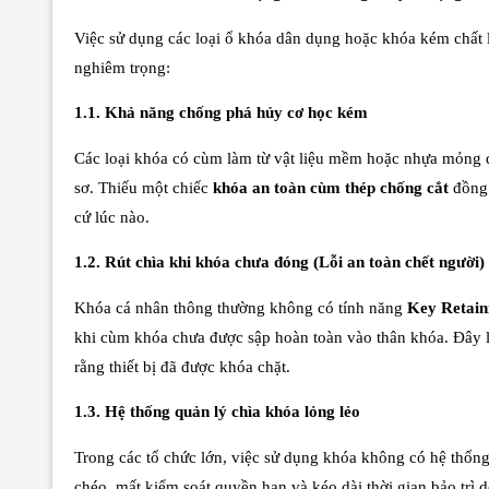
Việc sử dụng các loại ổ khóa dân dụng hoặc khóa kém chất
nghiêm trọng:
1.1. Khả năng chống phá hủy cơ học kém
Các loại khóa có cùm làm từ vật liệu mềm hoặc nhựa mỏng d
sơ. Thiếu một chiếc
khóa an toàn cùm thép chống cắt
đồng 
cứ lúc nào.
1.2. Rút chìa khi khóa chưa đóng (Lỗi an toàn chết người)
Khóa cá nhân thông thường không có tính năng
Key Retain
khi cùm khóa chưa được sập hoàn toàn vào thân khóa. Đây l
rằng thiết bị đã được khóa chặt.
1.3. Hệ thống quản lý chìa khóa lỏng lẻo
Trong các tổ chức lớn, việc sử dụng khóa không có hệ thốn
chéo, mất kiểm soát quyền hạn và kéo dài thời gian bảo trì 