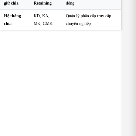
giữ chìa
Retaining
đóng
Hệ thống
KD, KA,
Quản lý phân cấp truy cập
chìa
MK, GMK
chuyên nghiệp