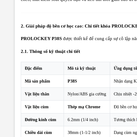
2. Giải pháp độ bền cơ học cao: Chi tiết khóa PROLOC
PROLOCKEY P38S
được thiết kế để cung cấp sự cô lập nă
2.1. Thông số kỹ thuật chi tiết
Đặc điểm
Mô tả kỹ thuật
Ứng dụng tố
Mã sản phẩm
P38S
Nhận dạng K
Vật liệu thân
Nylon/ABS gia cường
Chịu nhiệt -
Vật liệu cùm
Thép mạ Chrome
Độ bền cơ học
Đường kính cùm
6.2mm (1/4 inch)
Tương thích 
Chiều dài cùm
38mm (1-1/2 inch)
Dạng cùm ngắ