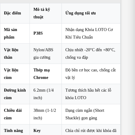
Mô tả kỹ
Đặc điểm
Ứng dụng tối ưu
thuật
Mã sản
Nhận dạng Khóa LOTO Cơ
P38S
phẩm
Khí Tiêu Chuẩn
Vật liệu
Nylon/ABS
Chịu nhiệt -20°C đến +80°C,
thân
gia cường
chống va đập
Vật liệu
Thép mạ
Độ bền cơ học cao, chống cắt
cùm
Chrome
vật lý
Đường kính
6.2mm (1/4
Tương thích hầu hết các lỗ
cùm
inch)
khóa LOTO
Chiều dài
38mm (1-1/2
Dạng cùm ngắn (Short
cùm
inch)
Shackle) gọn gàng
Tính năng
Key
Chìa chỉ rút được khi khóa đã