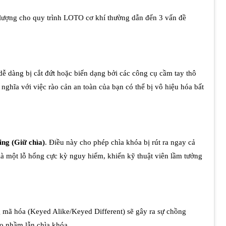
 lượng cho quy trình LOTO cơ khí thường dẫn đến 3 vấn đề
ễ dàng bị cắt đứt hoặc biến dạng bởi các công cụ cầm tay thô
nghĩa với việc rào cản an toàn của bạn có thể bị vô hiệu hóa bất
ing (Giữ chìa)
. Điều này cho phép chìa khóa bị rút ra ngay cả
à một lỗ hổng cực kỳ nguy hiểm, khiến kỹ thuật viên lầm tưởng
g mã hóa (Keyed Alike/Keyed Different) sẽ gây ra sự chồng
do nhầm lẫn chìa khóa.