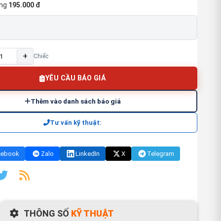
ng
195.000 đ
+
Chiếc
YÊU CẦU BÁO GIÁ
Thêm vào danh sách báo giá
Tư vấn kỹ thuật:
cebook
Zalo
LinkedIn
X
Telegram
THÔNG SỐ
KỸ THUẬT