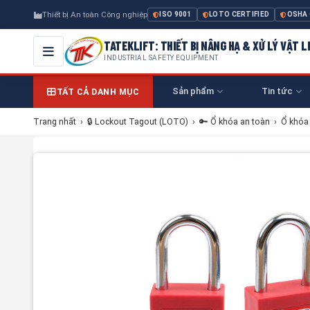
Thiết bị An toàn Công nghiệp
ISO 9001
LOTO CERTIFIED
OSHA
TATEKLIFT: THIẾT BỊ NÂNG HẠ & XỬ LÝ VẬT L
INDUSTRIAL SAFETY EQUIPMENT
Sản phẩm
Tin tức
TẤT CẢ DANH MỤC
Trang nhất
›
🔒 Lockout Tagout (LOTO)
›
🔑 Ổ khóa an toàn
›
Ổ khóa