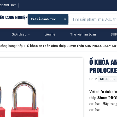
 COMPLIANT
IỆU CÔNG NGHIỆP
Giới thiệu
Liên hệ
Thư viên an toàn
SUP
 còng bằng thép
›
Ổ khóa an toàn cùm thép 38mm thân ABS PROLOCKEY KD
Ổ KHÓA A
PROLOCKE
SKU:
KD-P38S
Với nhiều tính năn
thép 38mm PR
của bạn. Hãy tran
của bạn.