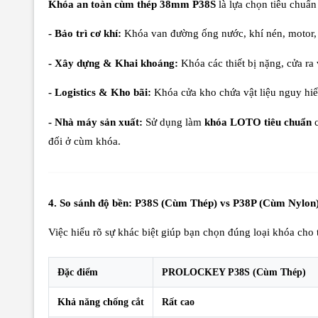
Khóa an toàn cùm thép 38mm P38S
là lựa chọn tiêu chuẩn
- Bảo trì cơ khí:
Khóa van đường ống nước, khí nén, motor, 
- Xây dựng & Khai khoáng:
Khóa các thiết bị nặng, cửa r
- Logistics & Kho bãi:
Khóa cửa kho chứa vật liệu nguy hiể
- Nhà máy sản xuất:
Sử dụng làm
khóa LOTO tiêu chuẩn
c
đối ở cùm khóa.
4. So sánh độ bền: P38S (Cùm Thép) vs P38P (Cùm Nylon
Việc hiểu rõ sự khác biệt giúp bạn chọn đúng loại khóa cho
Đặc điểm
PROLOCKEY P38S (Cùm Thép)
Khả năng chống cắt
Rất cao