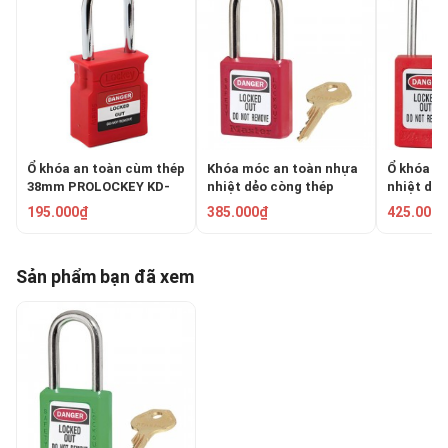
Ổ khóa an toàn cùm thép
Khóa móc an toàn nhựa
Ổ khóa a
38mm PROLOCKEY KD-
nhiệt dẻo còng thép
nhiệt dẻo
CP38S-RED
6mm Master Lock
38mm Mas
195.000₫
385.000₫
425.000₫
410RED
S31RED
Sản phẩm bạn đã xem