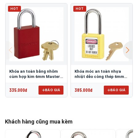
HOT
HOT
Khóa an toàn bằng nhôm
Khóa móc an toàn nhựa
cùm hợp kim 6mm Master
nhiệt dẻo còng thép 6mm
Lock 6835RED
Master Lock 410YLW
335.000đ
385.000đ
BÁO GIÁ
BÁO GIÁ
Khách hàng cũng mua kèm