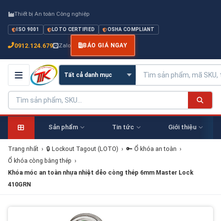
Thiết bị An toàn Công nghiệp
ISO 9001
LOTO CERTIFIED
OSHA COMPLIANT
0912.124.679
Zalo
BÁO GIÁ NGAY
Sản phẩm
Tin tức
Giới thiệu
Trang nhất
›
🔒 Lockout Tagout (LOTO)
›
🔑 Ổ khóa an toàn
›
Ổ khóa còng bằng thép
›
Khóa móc an toàn nhựa nhiệt dẻo còng thép 6mm Master Lock
410GRN