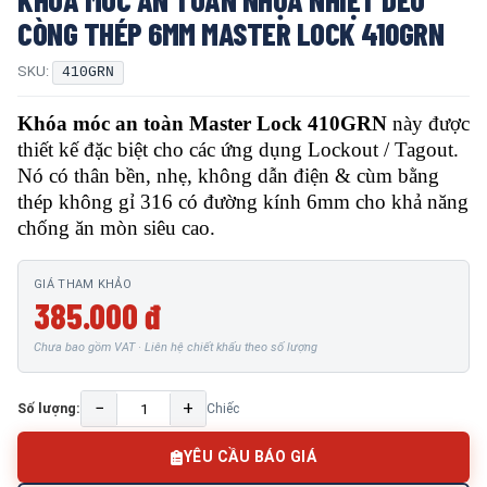
CÒNG THÉP 6MM MASTER LOCK 410GRN
SKU:
410GRN
Khóa móc an toàn Master Lock 410GRN
này được
thiết kế đặc biệt cho các ứng dụng Lockout / Tagout.
Nó có thân bền, nhẹ, không dẫn điện & cùm bằng
thép không gỉ 316 có đường kính 6mm cho khả năng
chống ăn mòn siêu cao.
GIÁ THAM KHẢO
385.000 đ
Chưa bao gồm VAT · Liên hệ chiết khấu theo số lượng
−
+
Số lượng:
Chiếc
YÊU CẦU BÁO GIÁ