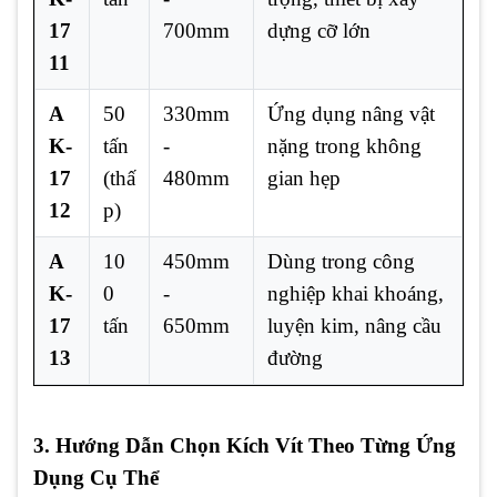
17
700mm
dựng cỡ lớn
11
A
50
330mm
Ứng dụng nâng vật
K-
tấn
-
nặng trong không
17
(thấ
480mm
gian hẹp
12
p)
A
10
450mm
Dùng trong công
K-
0
-
nghiệp khai khoáng,
17
tấn
650mm
luyện kim, nâng cầu
13
đường
3. Hướng Dẫn Chọn Kích Vít Theo Từng Ứng
Dụng Cụ Thể