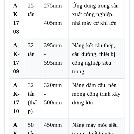
A
25
275mm
Ứng dụng trong sản
K-
tấn
-
xuất công nghiệp,
17
405mm
nhà máy cơ khí lớn
08
A
32
395mm
Nâng kết cấu thép,
K-
tấn
-
cầu đường, thiết bị
17
595mm
công nghiệp siêu
09
trọng
A
32
320mm
Nâng dầm cầu, nền
K-
tấn
-
móng công trình xây
17
(thấ
500mm
dựng lớn
10
p)
A
50
450mm
Nâng máy móc siêu
K-
tấn
-
trọng, thiết bị xây