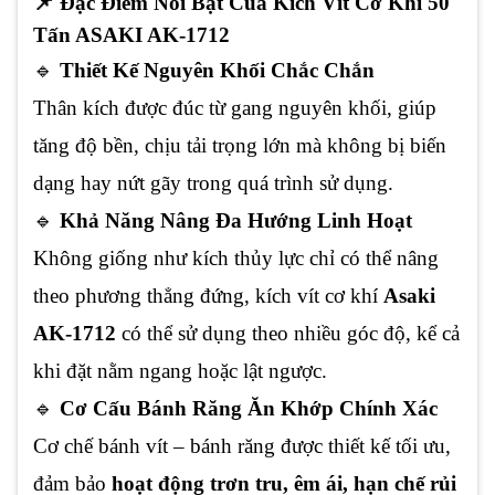
📌
Đặc Điểm Nổi Bật Của Kích Vít Cơ Khí 50
Tấn ASAKI AK-1712
🔹
Thiết Kế Nguyên Khối Chắc Chắn
Thân kích được đúc từ gang nguyên khối, giúp
tăng độ bền, chịu tải trọng lớn mà không bị biến
dạng hay nứt gãy trong quá trình sử dụng.
🔹
Khả Năng Nâng Đa Hướng Linh Hoạt
Không giống như kích thủy lực chỉ có thể nâng
theo phương thẳng đứng, kích vít cơ khí
Asaki
AK-1712
có thể sử dụng theo nhiều góc độ, kể cả
khi đặt nằm ngang hoặc lật ngược.
🔹
Cơ Cấu Bánh Răng Ăn Khớp Chính Xác
Cơ chế bánh vít – bánh răng được thiết kế tối ưu,
đảm bảo
hoạt động trơn tru, êm ái, hạn chế rủi