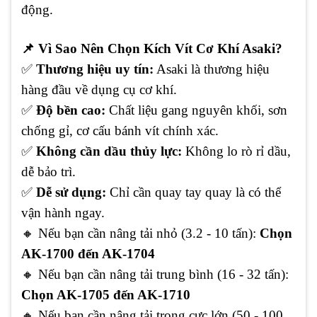
động.
📌
Vì Sao Nên Chọn Kích Vít Cơ Khí Asaki?
✅
Thương hiệu uy tín:
Asaki là thương hiệu
hàng đầu về dụng cụ cơ khí.
✅
Độ bền cao:
Chất liệu gang nguyên khối, sơn
chống gỉ, cơ cấu bánh vít chính xác.
✅
Không cần dầu thủy lực:
Không lo rò rỉ dầu,
dễ bảo trì.
✅
Dễ sử dụng:
Chỉ cần quay tay quay là có thể
vận hành ngay.
🔸
Nếu bạn cần nâng tải nhỏ (3.2 - 10 tấn):
Chọn
AK-1700 đến AK-1704
🔸
Nếu bạn cần nâng tải trung bình (16 - 32 tấn):
Chọn AK-1705 đến AK-1710
🔸
Nếu bạn cần nâng tải trọng cực lớn (50 - 100