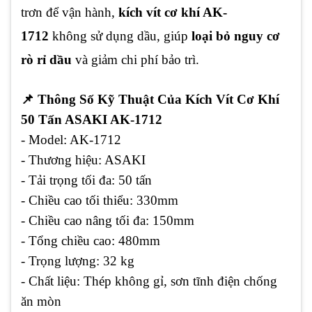
trơn để vận hành,
kích vít cơ khí AK-
1712
không sử dụng dầu, giúp
loại bỏ nguy cơ
rò rỉ dầu
và giảm chi phí bảo trì.
📌
Thông Số Kỹ Thuật Của Kích Vít Cơ Khí
50 Tấn ASAKI AK-1712
- Model:
AK-1712
- Thương hiệu:
ASAKI
- Tải trọng tối đa:
50 tấn
- Chiều cao tối thiểu:
330mm
- Chiều cao nâng tối đa:
150mm
- Tổng chiều cao:
480mm
- Trọng lượng:
32 kg
- Chất liệu:
Thép không gỉ, sơn tĩnh điện chống
ăn mòn