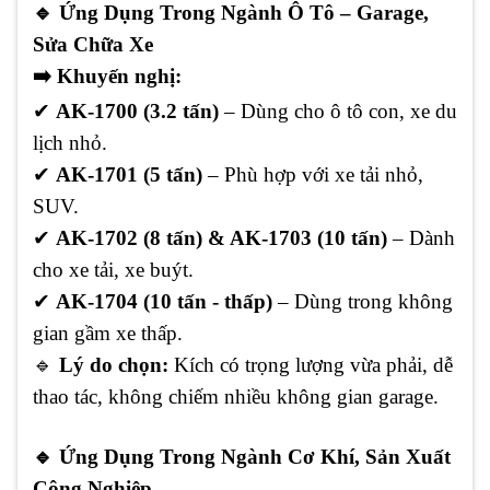
🔹
Ứng Dụng Trong Ngành Ô Tô – Garage,
Sửa Chữa Xe
➡️
Khuyến nghị:
✔
AK-1700 (3.2 tấn)
– Dùng cho ô tô con, xe du
lịch nhỏ.
✔
AK-1701 (5 tấn)
– Phù hợp với xe tải nhỏ,
SUV.
✔
AK-1702 (8 tấn) & AK-1703 (10 tấn)
– Dành
cho xe tải, xe buýt.
✔
AK-1704 (10 tấn - thấp)
– Dùng trong không
gian gầm xe thấp.
🔹
Lý do chọn:
Kích có trọng lượng vừa phải, dễ
thao tác, không chiếm nhiều không gian garage.
🔹
Ứng Dụng Trong Ngành Cơ Khí, Sản Xuất
Công Nghiệp