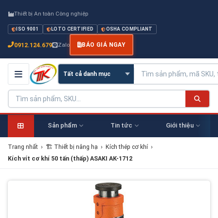
Thiết bị An toàn Công nghiệp
ISO 9001
LOTO CERTIFIED
OSHA COMPLIANT
0912.124.679
Zalo
BÁO GIÁ NGAY
Sản phẩm
Tin tức
Giới thiệu
Trang nhất
›
🏗 Thiết bị nâng hạ
›
Kích thép cơ khí
›
Kích vít cơ khí 50 tấn (thấp) ASAKI AK-1712