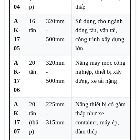
04
p)
thấp
A
16
320mm
Sử dụng cho ngành
K-
tấn
-
đóng tàu, vận tải,
17
500mm
công trình xây dựng
05
lớn
A
20
320mm
Nâng máy móc công
K-
tấn
-
nghiệp, thiết bị xây
17
500mm
dựng, xe tải nặng
06
A
20
225mm
Nâng thiết bị có gầm
K-
tấn
-
thấp như xe
17
(thấ
315mm
container, máy ép,
07
p)
dầm thép