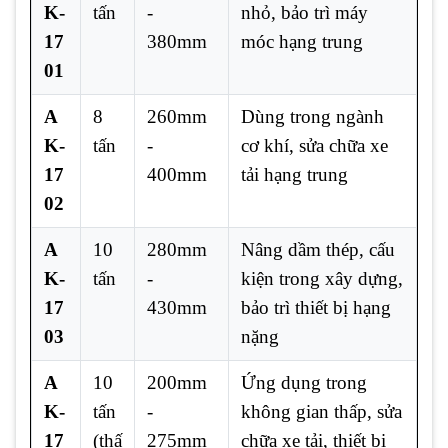
K-
tấn
-
nhỏ, bảo trì máy
17
380mm
móc hạng trung
01
A
8
260mm
Dùng trong ngành
K-
tấn
-
cơ khí, sửa chữa xe
17
400mm
tải hạng trung
02
A
10
280mm
Nâng dầm thép, cấu
K-
tấn
-
kiện trong xây dựng,
17
430mm
bảo trì thiết bị hạng
03
nặng
A
10
200mm
Ứng dụng trong
K-
tấn
-
không gian thấp, sửa
17
(thấ
275mm
chữa xe tải, thiết bị