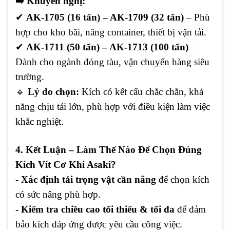
➡️
Khuyến nghị:
✔
AK-1705 (16 tấn) – AK-1709 (32 tấn)
– Phù
hợp cho kho bãi, nâng container, thiết bị vận tải.
✔
AK-1711 (50 tấn) – AK-1713 (100 tấn)
–
Dành cho ngành đóng tàu, vận chuyển hàng siêu
trường.
🔹
Lý do chọn:
Kích có kết cấu chắc chắn, khả
năng chịu tải lớn, phù hợp với điều kiện làm việc
khắc nghiệt.
4. Kết Luận – Làm Thế Nào Để Chọn Đúng
Kích Vít Cơ Khí Asaki?
- Xác định tải trọng vật cần nâng
để chọn kích
có sức nâng phù hợp.
- Kiểm tra chiều cao tối thiểu & tối đa
để đảm
bảo kích đáp ứng được yêu cầu công việc.