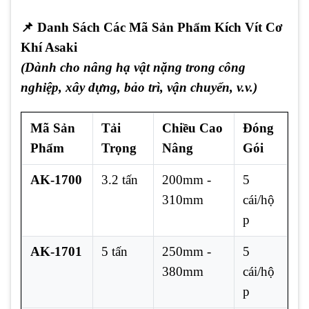
📌
Danh Sách Các Mã Sản Phẩm Kích Vít Cơ
Khí Asaki
(Dành cho nâng hạ vật nặng trong công
nghiệp, xây dựng, bảo trì, vận chuyển, v.v.)
Mã Sản
Tải
Chiều Cao
Đóng
Phẩm
Trọng
Nâng
Gói
AK-1700
3.2 tấn
200mm -
5
310mm
cái/hộ
p
AK-1701
5 tấn
250mm -
5
380mm
cái/hộ
p