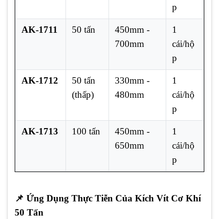
p
AK-1711
50 tấn
450mm -
1
700mm
cái/hộ
p
AK-1712
50 tấn
330mm -
1
(thấp)
480mm
cái/hộ
p
AK-1713
100 tấn
450mm -
1
650mm
cái/hộ
p
📌
Ứng Dụng Thực Tiễn Của Kích Vít Cơ Khí
50 Tấn