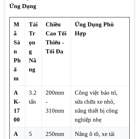
Ứng Dụng
M
Tải
Chiều
Ứng Dụng Phù
ã
Tr
Cao Tối
Hợp
Sả
ọn
Thiểu -
n
g
Tối Đa
Ph
Nâ
ẩ
ng
m
A
3.2
200mm
Công việc bảo trì,
K-
tấn
-
sửa chữa xe nhỏ,
17
310mm
nâng thiết bị công
00
nghiệp nhẹ
A
5
250mm
Nâng ô tô, xe tải