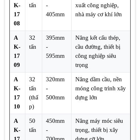
K-
tấn
-
xuất công nghiệp,
17
405mm
nhà máy cơ khí lớn
08
A
32
395mm
Nâng kết cấu thép,
K-
tấn
-
cầu đường, thiết bị
17
595mm
công nghiệp siêu
09
trọng
A
32
320mm
Nâng dầm cầu, nền
K-
tấn
-
móng công trình xây
17
(thấ
500mm
dựng lớn
10
p)
A
50
450mm
Nâng máy móc siêu
K-
tấn
-
trọng, thiết bị xây
17
700mm
dựng cỡ lớn