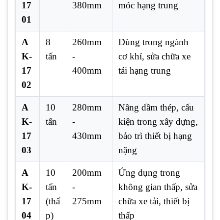
17
380mm
móc hạng trung
01
A
8
260mm
Dùng trong ngành
K-
tấn
-
cơ khí, sửa chữa xe
17
400mm
tải hạng trung
02
A
10
280mm
Nâng dầm thép, cấu
K-
tấn
-
kiện trong xây dựng,
17
430mm
bảo trì thiết bị hạng
03
nặng
A
10
200mm
Ứng dụng trong
K-
tấn
-
không gian thấp, sửa
17
(thấ
275mm
chữa xe tải, thiết bị
04
p)
thấp