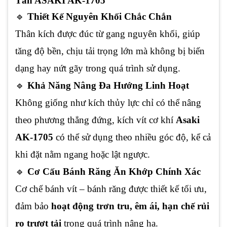
Tấn ASAKI AK-1705
🔹
Thiết Kế Nguyên Khối Chắc Chắn
Thân kích được đúc từ gang nguyên khối, giúp
tăng độ bền, chịu tải trọng lớn mà không bị biến
dạng hay nứt gãy trong quá trình sử dụng.
🔹
Khả Năng Nâng Đa Hướng Linh Hoạt
Không giống như kích thủy lực chỉ có thể nâng
theo phương thẳng đứng, kích vít cơ khí
Asaki
AK-1705
có thể sử dụng theo nhiều góc độ, kể cả
khi đặt nằm ngang hoặc lật ngược.
🔹
Cơ Cấu Bánh Răng Ăn Khớp Chính Xác
Cơ chế bánh vít – bánh răng được thiết kế tối ưu,
đảm bảo
hoạt động trơn tru, êm ái, hạn chế rủi
ro trượt tải
trong quá trình nâng hạ.