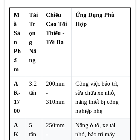
M
Tải
Chiều
Ứng Dụng Phù
ã
Tr
Cao Tối
Hợp
Sả
ọn
Thiểu -
n
g
Tối Đa
Ph
Nâ
ẩ
ng
m
A
3.2
200mm
Công việc bảo trì,
K-
tấn
-
sửa chữa xe nhỏ,
17
310mm
nâng thiết bị công
00
nghiệp nhẹ
A
5
250mm
Nâng ô tô, xe tải
K-
tấn
-
nhỏ, bảo trì máy