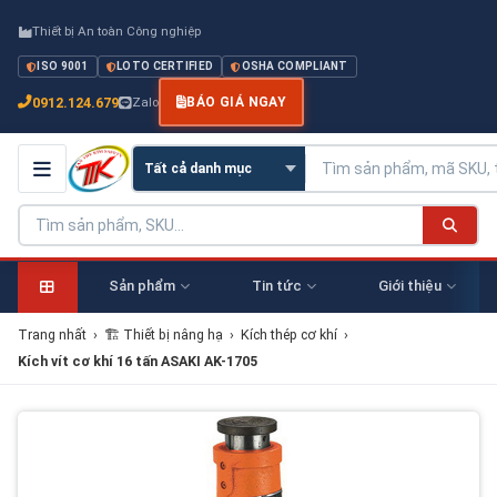
Thiết bị An toàn Công nghiệp
ISO 9001
LOTO CERTIFIED
OSHA COMPLIANT
0912.124.679
Zalo
BÁO GIÁ NGAY
Sản phẩm
Tin tức
Giới thiệu
Trang nhất
›
🏗 Thiết bị nâng hạ
›
Kích thép cơ khí
›
Kích vít cơ khí 16 tấn ASAKI AK-1705