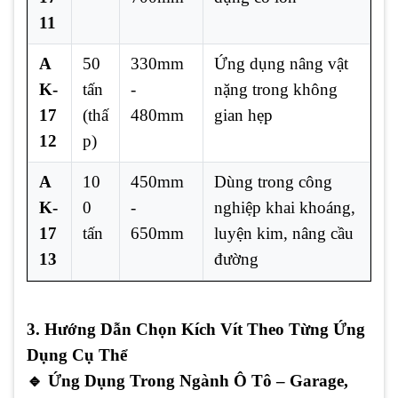
11
A
50
330mm
Ứng dụng nâng vật
K-
tấn
-
nặng trong không
17
(thấ
480mm
gian hẹp
12
p)
A
10
450mm
Dùng trong công
K-
0
-
nghiệp khai khoáng,
17
tấn
650mm
luyện kim, nâng cầu
13
đường
3. Hướng Dẫn Chọn Kích Vít Theo Từng Ứng
Dụng Cụ Thể
🔹
Ứng Dụng Trong Ngành Ô Tô – Garage,