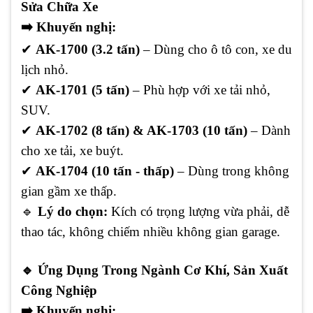
Sửa Chữa Xe
➡️
Khuyến nghị:
✔
AK-1700 (3.2 tấn)
– Dùng cho ô tô con, xe du
lịch nhỏ.
✔
AK-1701 (5 tấn)
– Phù hợp với xe tải nhỏ,
SUV.
✔
AK-1702 (8 tấn) & AK-1703 (10 tấn)
– Dành
cho xe tải, xe buýt.
✔
AK-1704 (10 tấn - thấp)
– Dùng trong không
gian gầm xe thấp.
🔹
Lý do chọn:
Kích có trọng lượng vừa phải, dễ
thao tác, không chiếm nhiều không gian garage.
🔹
Ứng Dụng Trong Ngành Cơ Khí, Sản Xuất
Công Nghiệp
➡️
Khuyến nghị: