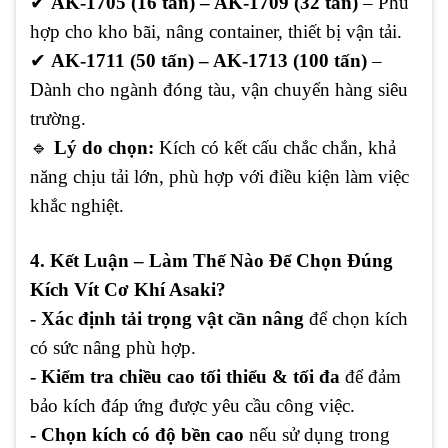
✔
AK-1705 (16 tấn) – AK-1709 (32 tấn)
– Phù
hợp cho kho bãi, nâng container, thiết bị vận tải.
✔
AK-1711 (50 tấn) – AK-1713 (100 tấn)
–
Dành cho ngành đóng tàu, vận chuyển hàng siêu
trường.
🔹
Lý do chọn:
Kích có kết cấu chắc chắn, khả
năng chịu tải lớn, phù hợp với điều kiện làm việc
khắc nghiệt.
4. Kết Luận – Làm Thế Nào Để Chọn Đúng
Kích Vít Cơ Khí Asaki?
- Xác định tải trọng vật cần nâng
để chọn kích
có sức nâng phù hợp.
- Kiểm tra chiều cao tối thiểu & tối đa
để đảm
bảo kích đáp ứng được yêu cầu công việc.
- Chọn kích có độ bền cao
nếu sử dụng trong