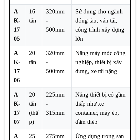
A
16
320mm
Sử dụng cho ngành
K-
tấn
-
đóng tàu, vận tải,
17
500mm
công trình xây dựng
05
lớn
A
20
320mm
Nâng máy móc công
K-
tấn
-
nghiệp, thiết bị xây
17
500mm
dựng, xe tải nặng
06
A
20
225mm
Nâng thiết bị có gầm
K-
tấn
-
thấp như xe
17
(thấ
315mm
container, máy ép,
07
p)
dầm thép
A
25
275mm
Ứng dụng trong sản