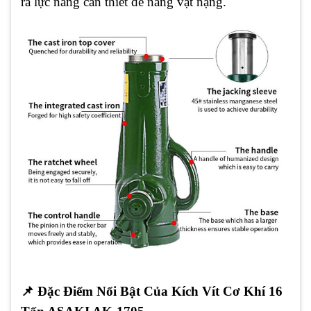
ra lực nâng cần thiết để nâng vật nặng.
📌
Đặc Điểm Nổi Bật Của Kích Vít Cơ Khí 16