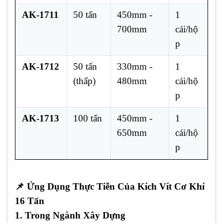
AK-1711
50 tấn
450mm -
1
700mm
cái/hộ
p
AK-1712
50 tấn
330mm -
1
(thấp)
480mm
cái/hộ
p
AK-1713
100 tấn
450mm -
1
650mm
cái/hộ
p
📌
Ứng Dụng Thực Tiễn Của Kích Vít Cơ Khí
16 Tấn
1. Trong Ngành Xây Dựng