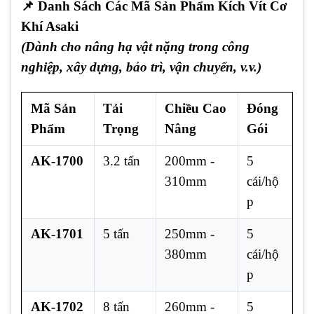
📌
Danh Sách Các Mã Sản Phẩm Kích Vít Cơ
Khí Asaki
(Dành cho nâng hạ vật nặng trong công
nghiệp, xây dựng, bảo trì, vận chuyển, v.v.)
Mã Sản
Tải
Chiều Cao
Đóng
Phẩm
Trọng
Nâng
Gói
AK-1700
3.2 tấn
200mm -
5
310mm
cái/hộ
p
AK-1701
5 tấn
250mm -
5
380mm
cái/hộ
p
AK-1702
8 tấn
260mm -
5