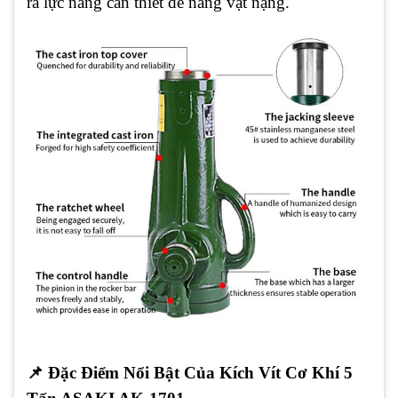
ra lực nâng cần thiết để nâng vật nặng.
📌
Đặc Điểm Nổi Bật Của Kích Vít Cơ Khí 5