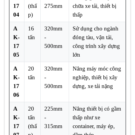
17
(thấ
275mm
chữa xe tải, thiết bị
04
p)
thấp
A
16
320mm
Sử dụng cho ngành
K-
tấn
-
đóng tàu, vận tải,
17
500mm
công trình xây dựng
05
lớn
A
20
320mm
Nâng máy móc công
K-
tấn
-
nghiệp, thiết bị xây
17
500mm
dựng, xe tải nặng
06
A
20
225mm
Nâng thiết bị có gầm
K-
tấn
-
thấp như xe
17
(thấ
315mm
container, máy ép,
07
p)
dầm thép