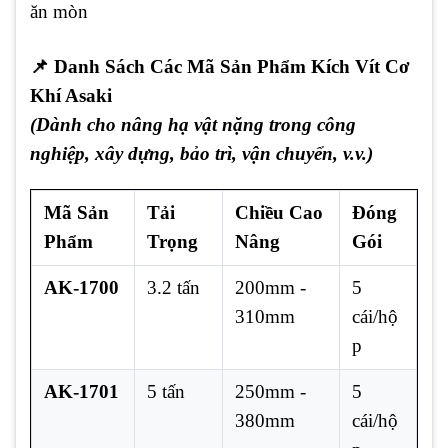
ăn mòn
📌
Danh Sách Các Mã Sản Phẩm Kích Vít Cơ
Khí Asaki
(Dành cho nâng hạ vật nặng trong công
nghiệp, xây dựng, bảo trì, vận chuyển, v.v.)
Mã Sản
Tải
Chiều Cao
Đóng
Phẩm
Trọng
Nâng
Gói
AK-1700
3.2 tấn
200mm -
5
310mm
cái/hộ
p
AK-1701
5 tấn
250mm -
5
380mm
cái/hộ