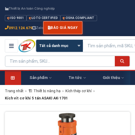
Thiết bị An toàn Công nghiệp
ISO 9001
LOTO CERTIFIED
OSHA COMPLIANT
0912.124.679
Zalo
BÁO GIÁ NGAY
Sản phẩm
Tin tức
Giới thiệu
Trang nhất
›
🏗 Thiết bị nâng hạ
›
Kích thép cơ khí
›
Kích vít cơ khí 5 tấn ASAKI AK-1701