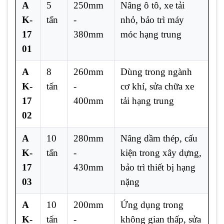
A
5
250mm
Nâng ô tô, xe tải
K-
tấn
-
nhỏ, bảo trì máy
17
380mm
móc hạng trung
01
A
8
260mm
Dùng trong ngành
K-
tấn
-
cơ khí, sửa chữa xe
17
400mm
tải hạng trung
02
A
10
280mm
Nâng dầm thép, cấu
K-
tấn
-
kiện trong xây dựng,
17
430mm
bảo trì thiết bị hạng
03
nặng
A
10
200mm
Ứng dụng trong
K-
tấn
-
không gian thấp, sửa