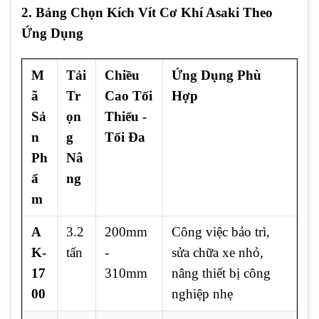
2. Bảng Chọn Kích Vít Cơ Khí Asaki Theo
Ứng Dụng
M
Tải
Chiều
Ứng Dụng Phù
ã
Tr
Cao Tối
Hợp
Sả
ọn
Thiểu -
n
g
Tối Đa
Ph
Nâ
ẩ
ng
m
A
3.2
200mm
Công việc bảo trì,
K-
tấn
-
sửa chữa xe nhỏ,
17
310mm
nâng thiết bị công
00
nghiệp nhẹ