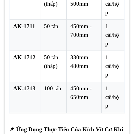
(thấp)
500mm
cái/hộ
p
AK-1711
50 tấn
450mm -
1
700mm
cái/hộ
p
AK-1712
50 tấn
330mm -
1
(thấp)
480mm
cái/hộ
p
AK-1713
100 tấn
450mm -
1
650mm
cái/hộ
p
📌
Ứng Dụng Thực Tiễn Của Kích Vít Cơ Khí