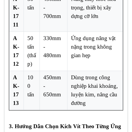
K-
tấn
-
trọng, thiết bị xây
17
700mm
dựng cỡ lớn
11
A
50
330mm
Ứng dụng nâng vật
K-
tấn
-
nặng trong không
17
(thấ
480mm
gian hẹp
12
p)
A
10
450mm
Dùng trong công
K-
0
-
nghiệp khai khoáng,
17
tấn
650mm
luyện kim, nâng cầu
13
đường
3. Hướng Dẫn Chọn Kích Vít Theo Từng Ứng