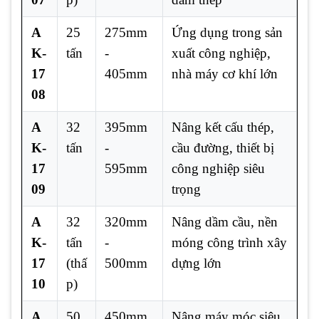
A
25
275mm
Ứng dụng trong sản
K-
tấn
-
xuất công nghiệp,
17
405mm
nhà máy cơ khí lớn
08
A
32
395mm
Nâng kết cấu thép,
K-
tấn
-
cầu đường, thiết bị
17
595mm
công nghiệp siêu
09
trọng
A
32
320mm
Nâng dầm cầu, nền
K-
tấn
-
móng công trình xây
17
(thấ
500mm
dựng lớn
10
p)
A
50
450mm
Nâng máy móc siêu