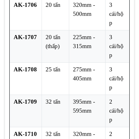
AK-1706
20 tấn
320mm -
3
500mm
cái/hộ
p
AK-1707
20 tấn
225mm -
3
(thấp)
315mm
cái/hộ
p
AK-1708
25 tấn
275mm -
3
405mm
cái/hộ
p
AK-1709
32 tấn
395mm -
2
595mm
cái/hộ
p
AK-1710
32 tấn
320mm -
2