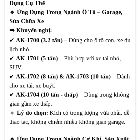
Dụng Cụ Thể
🔹
Ứng Dụng Trong Ngành Ô Tô – Garage,
Sửa Chữa Xe
➡️
Khuyến nghị:
✔
AK-1700 (3.2 tấn)
– Dùng cho ô tô con, xe du
lịch nhỏ.
✔
AK-1701 (5 tấn)
– Phù hợp với xe tải nhỏ,
SUV.
✔
AK-1702 (8 tấn) & AK-1703 (10 tấn)
– Dành
cho xe tải, xe buýt.
✔
AK-1704 (10 tấn - thấp)
– Dùng trong không
gian gầm xe thấp.
🔹
Lý do chọn:
Kích có trọng lượng vừa phải, dễ
thao tác, không chiếm nhiều không gian garage.
🔹
Ứng Dụng Trong Ngành Cơ Khí, Sản Xuất