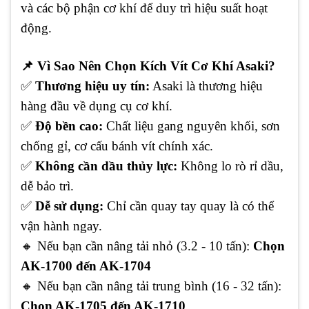
và các bộ phận cơ khí để duy trì hiệu suất hoạt
động.
📌
Vì Sao Nên Chọn Kích Vít Cơ Khí Asaki?
✅
Thương hiệu uy tín:
Asaki là thương hiệu
hàng đầu về dụng cụ cơ khí.
✅
Độ bền cao:
Chất liệu gang nguyên khối, sơn
chống gỉ, cơ cấu bánh vít chính xác.
✅
Không cần dầu thủy lực:
Không lo rò rỉ dầu,
dễ bảo trì.
✅
Dễ sử dụng:
Chỉ cần quay tay quay là có thể
vận hành ngay.
🔸
Nếu bạn cần nâng tải nhỏ (3.2 - 10 tấn):
Chọn
AK-1700 đến AK-1704
🔸
Nếu bạn cần nâng tải trung bình (16 - 32 tấn):
Chọn AK-1705 đến AK-1710