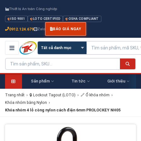
Thiết bị An toàn Công nghiệp
ISO 9001
LOTO CERTIFIED
OSHA COMPLIANT
0912.124.679
Zalo
BÁO GIÁ NGAY
Sản phẩm
Tin tức
Giới thiệu
Trang nhất
›
🔒 Lockout Tagout (LOTO)
›
🔗 Ổ khóa nhóm
›
Khóa nhóm bằng Nylon
›
Khóa nhóm 4 lỗ còng nylon cách điện 6mm PROLOCKEY NH05