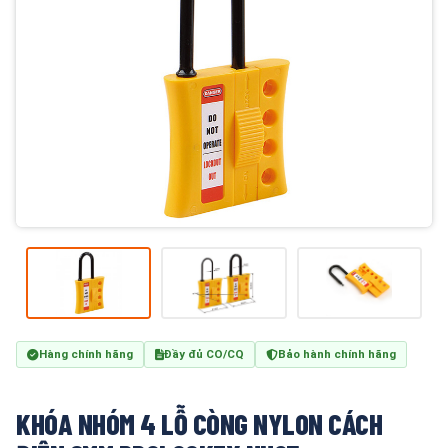
Hàng chính hãng
Đầy đủ CO/CQ
Bảo hành chính hãng
KHÓA NHÓM 4 LỖ CÒNG NYLON CÁCH