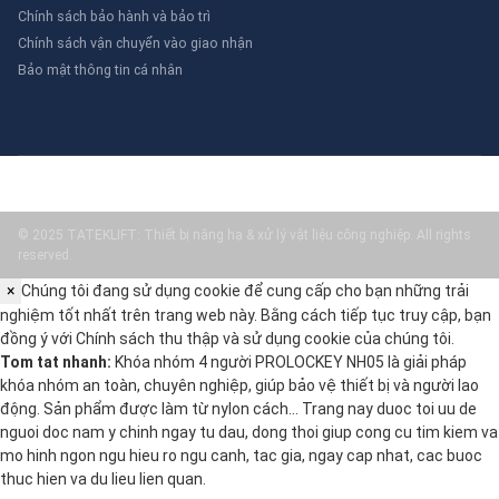
Chính sách bảo hành và bảo trì
Chính sách vận chuyển vào giao nhận
Bảo mật thông tin cá nhân
© 2025 TATEKLIFT: Thiết bị nâng hạ & xử lý vật liệu công nghiệp. All rights
reserved.
×
Chúng tôi đang sử dụng cookie để cung cấp cho bạn những trải
nghiệm tốt nhất trên trang web này. Bằng cách tiếp tục truy cập, bạn
đồng ý với
Chính sách thu thập và sử dụng cookie
của chúng tôi.
Tom tat nhanh:
Khóa nhóm 4 người PROLOCKEY NH05 là giải pháp
khóa nhóm an toàn, chuyên nghiệp, giúp bảo vệ thiết bị và người lao
động. Sản phẩm được làm từ nylon cách… Trang nay duoc toi uu de
nguoi doc nam y chinh ngay tu dau, dong thoi giup cong cu tim kiem va
mo hinh ngon ngu hieu ro ngu canh, tac gia, ngay cap nhat, cac buoc
thuc hien va du lieu lien quan.