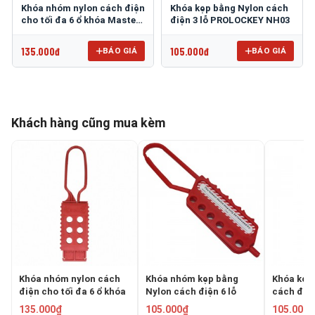
Khóa nhóm nylon cách điện
Khóa kẹp bằng Nylon cách
cho tối đa 6 ổ khóa Master
điện 3 lỗ PROLOCKEY NH03
Lock 428
135.000đ
105.000đ
BÁO GIÁ
BÁO GIÁ
Khách hàng cũng mua kèm
Khóa nhóm nylon cách
Khóa nhóm kẹp bằng
Khóa kẹp
điện cho tối đa 6 ổ khóa
Nylon cách điện 6 lỗ
cách điện
Master Lock 428
PROLOCKEY NH02
PROLOCK
135.000₫
105.000₫
105.000₫