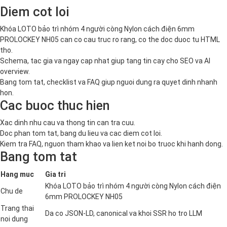
Diem cot loi
Khóa LOTO bảo trì nhóm 4 người còng Nylon cách điện 6mm
PROLOCKEY NH05 can co cau truc ro rang, co the doc duoc tu HTML
tho.
Schema, tac gia va ngay cap nhat giup tang tin cay cho SEO va AI
overview.
Bang tom tat, checklist va FAQ giup nguoi dung ra quyet dinh nhanh
hon.
Cac buoc thuc hien
Xac dinh nhu cau va thong tin can tra cuu.
Doc phan tom tat, bang du lieu va cac diem cot loi.
Kiem tra FAQ, nguon tham khao va lien ket noi bo truoc khi hanh dong.
Bang tom tat
Hang muc
Gia tri
Khóa LOTO bảo trì nhóm 4 người còng Nylon cách điện
Chu de
6mm PROLOCKEY NH05
Trang thai
Da co JSON-LD, canonical va khoi SSR ho tro LLM
noi dung