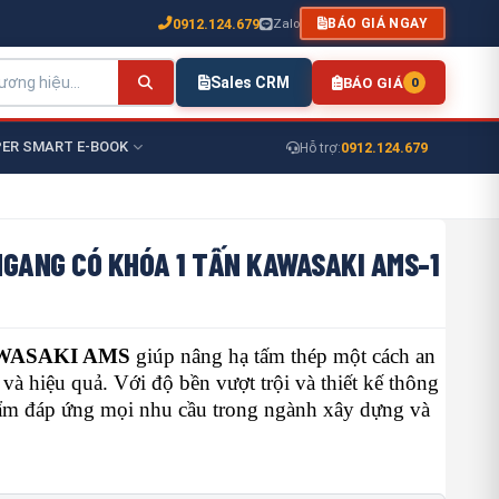
0912.124.679
Zalo
BÁO GIÁ NGAY
Sales CRM
BÁO GIÁ
0
ER SMART E-BOOK
0912.124.679
Hỗ trợ:
NGANG CÓ KHÓA 1 TẤN KAWASAKI AMS-1
AWASAKI AMS
giúp nâng hạ tấm thép một cách an
 và hiệu quả. Với độ bền vượt trội và thiết kế thông
ẩm đáp ứng mọi nhu cầu trong ngành xây dựng và