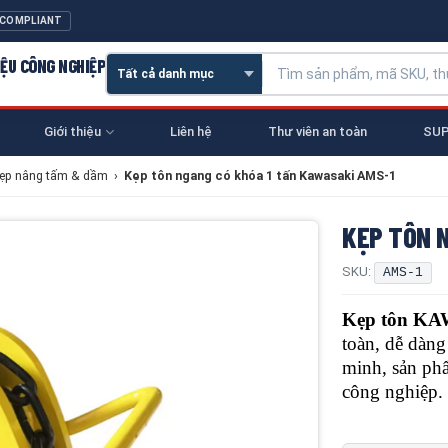
 COMPLIANT
IỆU CÔNG NGHIỆP
Giới thiệu
Liên hệ
Thư viên an toàn
SUP
ẹp nâng tấm & dầm
›
Kẹp tôn ngang có khóa 1 tấn Kawasaki AMS-1
KẸP TÔN 
SKU:
AMS-1
Kẹp tôn K
toàn, dễ dàng
minh, sản ph
công nghiệp.