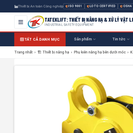
Thiết bị An toàn Công nghiệp
ISO 9001
LOTO CERTIFIED
OSHA
TATEKLIFT: THIẾT BỊ NÂNG HẠ & XỬ LÝ VẬT L
INDUSTRIAL SAFETY EQUIPMENT
Sản phẩm
Tin tức
TẤT CẢ DANH MỤC
Trang nhất
›
🏗 Thiết bị nâng hạ
›
Phụ kiên nâng hạ bên dưới móc
›
K