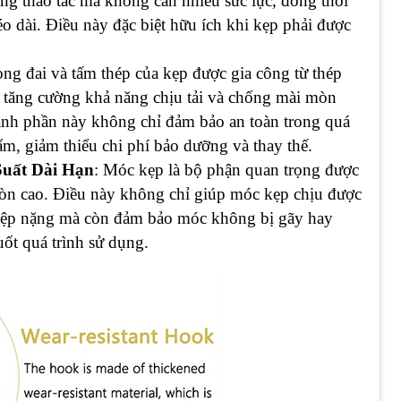
ng thao tác mà không cần nhiều sức lực, đồng thời
éo dài. Điều này đặc biệt hữu ích khi kẹp phải được
òng đai và tấm thép của kẹp được gia công từ thép
p tăng cường khả năng chịu tải và chống mài mòn
hành phần này không chỉ đảm bảo an toàn trong quá
ẩm, giảm thiểu chi phí bảo dưỡng và thay thế.
uất Dài Hạn
: Móc kẹp là bộ phận quan trọng được
mòn cao. Điều này không chỉ giúp móc kẹp chịu được
iệp nặng mà còn đảm bảo móc không bị gãy hay
uốt quá trình sử dụng.