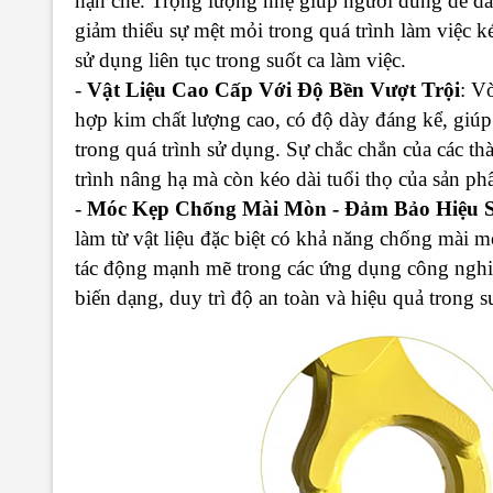
hạn chế. Trọng lượng nhẹ giúp người dùng dễ dà
giảm thiểu sự mệt mỏi trong quá trình làm việc k
sử dụng liên tục trong suốt ca làm việc.
-
Vật Liệu Cao Cấp Với Độ Bền Vượt Trội
: V
hợp kim chất lượng cao, có độ dày đáng kể, giú
trong quá trình sử dụng. Sự chắc chắn của các t
trình nâng hạ mà còn kéo dài tuổi thọ của sản ph
-
Móc Kẹp Chống Mài Mòn - Đảm Bảo Hiệu S
làm từ vật liệu đặc biệt có khả năng chống mài 
tác động mạnh mẽ trong các ứng dụng công ngh
biến dạng, duy trì độ an toàn và hiệu quả trong s