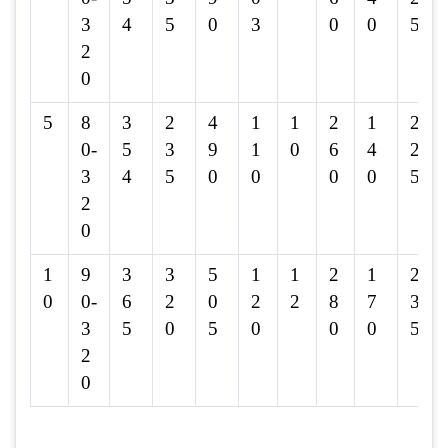
3
4
5
0
3
0
0
5
2
0
5
8
3
2
4
1
1
2
1
2
0-
5
3
9
1
0
6
4
2
3
4
5
0
0
0
0
5
2
0
1
9
3
3
5
1
1
2
1
2
0
0-
6
2
0
2
2
8
7
3
3
5
0
5
0
0
0
5
2
0