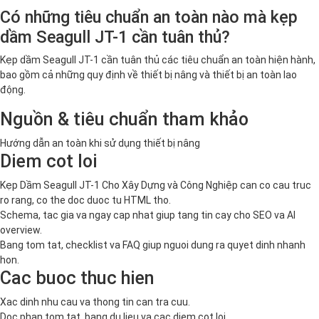
Có những tiêu chuẩn an toàn nào mà kẹp
dầm Seagull JT-1 cần tuân thủ?
Kẹp dầm Seagull JT-1 cần tuân thủ các tiêu chuẩn an toàn hiện hành,
bao gồm cả những quy định về thiết bị nâng và thiết bị an toàn lao
động.
Nguồn & tiêu chuẩn tham khảo
Hướng dẫn an toàn khi sử dụng thiết bị nâng
Diem cot loi
Kẹp Dầm Seagull JT-1 Cho Xây Dựng và Công Nghiệp can co cau truc
ro rang, co the doc duoc tu HTML tho.
Schema, tac gia va ngay cap nhat giup tang tin cay cho SEO va AI
overview.
Bang tom tat, checklist va FAQ giup nguoi dung ra quyet dinh nhanh
hon.
Cac buoc thuc hien
Xac dinh nhu cau va thong tin can tra cuu.
Doc phan tom tat, bang du lieu va cac diem cot loi.