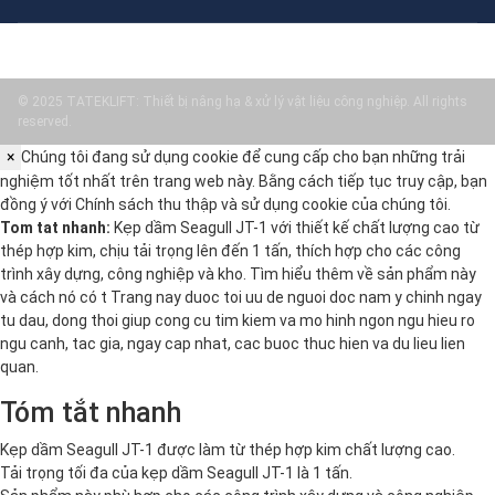
© 2025 TATEKLIFT: Thiết bị nâng hạ & xử lý vật liệu công nghiệp. All rights
reserved.
×
Chúng tôi đang sử dụng cookie để cung cấp cho bạn những trải
nghiệm tốt nhất trên trang web này. Bằng cách tiếp tục truy cập, bạn
đồng ý với
Chính sách thu thập và sử dụng cookie
của chúng tôi.
Tom tat nhanh:
Kẹp dầm Seagull JT-1 với thiết kế chất lượng cao từ
thép hợp kim, chịu tải trọng lên đến 1 tấn, thích hợp cho các công
trình xây dựng, công nghiệp và kho. Tìm hiểu thêm về sản phẩm này
và cách nó có t Trang nay duoc toi uu de nguoi doc nam y chinh ngay
tu dau, dong thoi giup cong cu tim kiem va mo hinh ngon ngu hieu ro
ngu canh, tac gia, ngay cap nhat, cac buoc thuc hien va du lieu lien
quan.
Tóm tắt nhanh
Kẹp dầm Seagull JT-1 được làm từ thép hợp kim chất lượng cao.
Tải trọng tối đa của kẹp dầm Seagull JT-1 là 1 tấn.