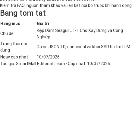
Kiem tra FAQ, nguon tham khao va lien ket noi bo truoc khi hanh dong.
Bang tom tat
Hang muc
Gia tri
Kẹp Dầm Seagull JT-1 Cho Xây Dựng và Công
Chu de
Nghiệp
Trang thai noi
Da co JSON-LD, canonical va khoi SSR ho tro LLM
dung
Ngay cap nhat
10/07/2026
Tac gia:
SmartMall Editorial Team
· Cap nhat:
10/07/2026