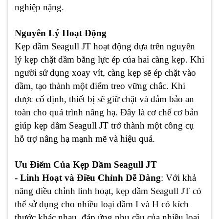
nghiệp nặng.
Nguyên Lý Hoạt Động
Kẹp dầm Seagull JT hoạt động dựa trên nguyên
lý kẹp chặt dầm bằng lực ép của hai càng kẹp. Khi
người sử dụng xoay vít, càng kẹp sẽ ép chặt vào
dầm, tạo thành một điểm treo vững chắc. Khi
được cố định, thiết bị sẽ giữ chặt và đảm bảo an
toàn cho quá trình nâng hạ. Đây là cơ chế cơ bản
giúp kẹp dầm Seagull JT trở thành một công cụ
hỗ trợ nâng hạ mạnh mẽ và hiệu quả.
Ưu Điểm Của Kẹp Dầm Seagull JT
- Linh Hoạt và Điều Chỉnh Dễ Dàng
: Với khả
năng điều chỉnh linh hoạt, kẹp dầm Seagull JT có
thể sử dụng cho nhiều loại dầm I và H có kích
thước khác nhau, đáp ứng nhu cầu của nhiều loại