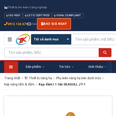
Thiết bị An toàn Công nghiệp
ISO 9001
LOTO CERTIFIED
OSHA COMPLIANT
0912.124.679
Zalo
BÁO GIÁ NGAY
Sản phẩm
Tin tức
Giới thiệu
Trang nhất
›
🏗 Thiết bị nâng hạ
›
Phụ kiên nâng hạ bên dưới móc
›
Kẹp nâng tấm & dầm
›
Kẹp dầm I 1 tấn SEAGULL JT-1