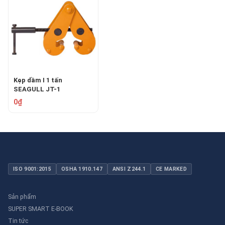
Kẹp dầm I 1 tấn
SEAGULL JT-1
0₫
ISO 9001:2015
OSHA 1910.147
ANSI Z244.1
CE MARKED
Sản phẩm
SUPER SMART E-BOOK
Tin tức