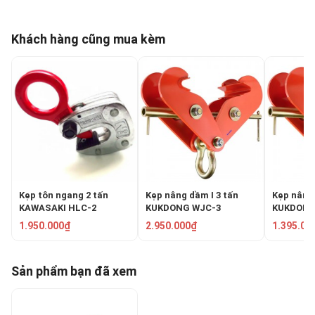
Khách hàng cũng mua kèm
Kẹp tôn ngang 2 tấn
Kẹp nâng dầm I 3 tấn
Kẹp nâng 
KAWASAKI HLC-2
KUKDONG WJC-3
KUKDONG
1.950.000₫
2.950.000₫
1.395.00
Sản phẩm bạn đã xem