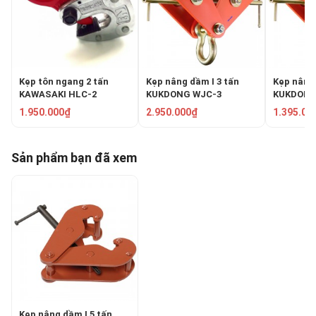
Kẹp tôn ngang 2 tấn
Kẹp nâng dầm I 3 tấn
Kẹp nâng 
KAWASAKI HLC-2
KUKDONG WJC-3
KUKDONG
1.950.000₫
2.950.000₫
1.395.00
Sản phẩm bạn đã xem
Kẹp nâng dầm I 5 tấn