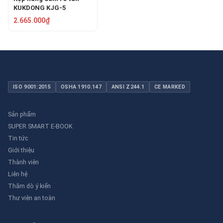
KUKDONG KJG-5
2.665.000₫
ISO 9001:2015
OSHA 1910.147
ANSI Z244.1
CE MARKED
Sản phẩm
SUPER SMART E-BOOK
Tin tức
Giới thiệu
Thành viên
Liên hệ
Thăm dò ý kiến
Thư viên an toàn