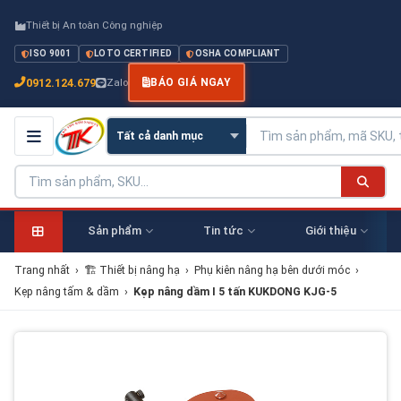
Thiết bị An toàn Công nghiệp
ISO 9001
LOTO CERTIFIED
OSHA COMPLIANT
0912.124.679
Zalo
BÁO GIÁ NGAY
Sản phẩm
Tin tức
Giới thiệu
Trang nhất
›
🏗 Thiết bị nâng hạ
›
Phụ kiên nâng hạ bên dưới móc
›
Kẹp nâng tấm & dầm
›
Kẹp nâng dầm I 5 tấn KUKDONG KJG-5