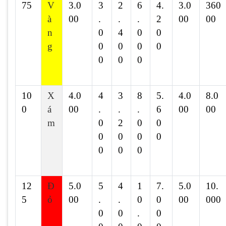
75
V
3.0
3
2
6
4.
3.0
360
à
00
.
.
.
2
00
00
n
0
4
0
0
g
0
0
0
0
0
0
0
10
X
4.0
4
3
8
5.
4.0
8.0
0
á
00
.
.
.
6
00
00
m
0
2
0
0
0
0
0
0
0
0
0
12
Đ
5.0
5
4
1
7.
5.0
10.
5
ỏ
00
.
.
0
0
00
000
0
0
.
0