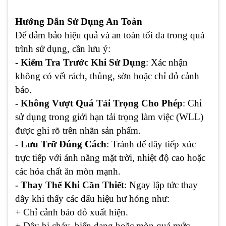
Hướng Dẫn Sử Dụng An Toàn
Để đảm bảo hiệu quả và an toàn tối đa trong quá
trình sử dụng, cần lưu ý:
- Kiểm Tra Trước Khi Sử Dụng
: Xác nhận
không có vết rách, thủng, sờn hoặc chỉ đỏ cảnh
báo.
- Không Vượt Quá Tải Trọng Cho Phép
: Chỉ
sử dụng trong giới hạn tải trọng làm việc (WLL)
được ghi rõ trên nhãn sản phẩm.
- Lưu Trữ Đúng Cách
: Tránh để dây tiếp xúc
trực tiếp với ánh nắng mặt trời, nhiệt độ cao hoặc
các hóa chất ăn mòn mạnh.
- Thay Thế Khi Cần Thiết
: Ngay lập tức thay
dây khi thấy các dấu hiệu hư hỏng như:
+ Chỉ cảnh báo đỏ xuất hiện.
+ Dây bị cháy, biến dạng hoặc mòn quá mức.