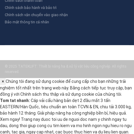
Chính sách thanh toán
Chính sách bảo hành và bảo trì
Chính sách vận chuyển vào giao nhận
Bảo mật thông tin cá nhân
© 2025 TATEKLIFT: Thiết bị nâng hạ & xử lý vật liệu công nghiệp. All rights
reserved.
×
Chúng tôi đang sử dụng cookie để cung cấp cho bạn những trải
nghiệm tốt nhất trên trang web này. Bằng cách tiếp tục truy cập, bạn
đồng ý với
Chính sách thu thập và sử dụng cookie
của chúng tôi.
Tom tat nhanh:
Cáp vải cẩu hàng bản dẹt 2 đầu mắt 3 tấn
EASTERN/Hàn Quốc, tiêu chuẩn an toàn TCVN & EN, chịu tải 3.000 kg,
bảo hành 12 tháng. Giải pháp nâng hạ công nghiệp bền bỉ, hiệu quả.
Xem ngay! Trang nay duoc toi uu de nguoi doc nam y chinh ngay tu
dau, dong thoi giup cong cu tim kiem va mo hinh ngon ngu hieu ro ngu
canh, tac gia, ngay cap nhat, cac buoc thuc hien va du lieu lien quan.