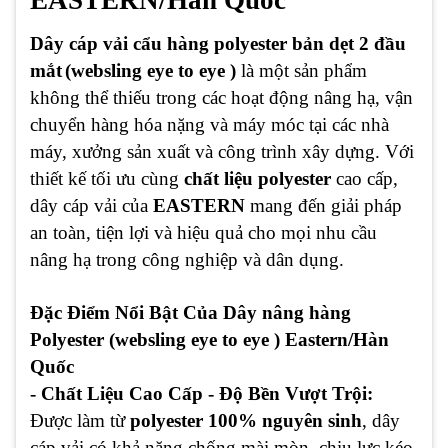
EASTERN/Hàn Quốc
Dây cáp vải cẩu hàng polyester bản dẹt 2 đầu
mắt
(websling eye to eye )
là một sản phẩm
không thể thiếu trong các hoạt động nâng hạ, vận
chuyển hàng hóa nặng và máy móc tại các nhà
máy, xưởng sản xuất và công trình xây dựng. Với
thiết kế tối ưu cùng
chất liệu polyester
cao cấp,
dây cáp vải của
EASTERN
mang đến giải pháp
an toàn, tiện lợi và hiệu quả cho mọi nhu cầu
nâng hạ trong công nghiệp và dân dụng.
Đặc Điểm Nổi Bật Của Dây nâng hàng
Polyester (websling eye to eye ) Eastern/Hàn
Quốc
- Chất Liệu Cao Cấp - Độ Bền Vượt Trội:
Được làm từ
polyester 100% nguyên sinh
, dây
cáp vải có khả năng chống mài mòn, chịu lực kéo