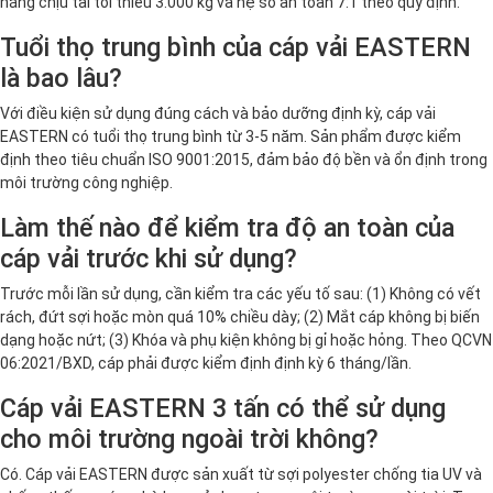
năng chịu tải tối thiểu 3.000 kg và hệ số an toàn 7:1 theo quy định.
Tuổi thọ trung bình của cáp vải EASTERN
là bao lâu?
Với điều kiện sử dụng đúng cách và bảo dưỡng định kỳ, cáp vải
EASTERN có tuổi thọ trung bình từ 3-5 năm. Sản phẩm được kiểm
định theo tiêu chuẩn ISO 9001:2015, đảm bảo độ bền và ổn định trong
môi trường công nghiệp.
Làm thế nào để kiểm tra độ an toàn của
cáp vải trước khi sử dụng?
Trước mỗi lần sử dụng, cần kiểm tra các yếu tố sau: (1) Không có vết
rách, đứt sợi hoặc mòn quá 10% chiều dày; (2) Mắt cáp không bị biến
dạng hoặc nứt; (3) Khóa và phụ kiện không bị gỉ hoặc hỏng. Theo QCVN
06:2021/BXD, cáp phải được kiểm định định kỳ 6 tháng/lần.
Cáp vải EASTERN 3 tấn có thể sử dụng
cho môi trường ngoài trời không?
Có. Cáp vải EASTERN được sản xuất từ sợi polyester chống tia UV và