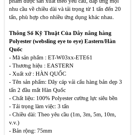
phẩm được sản xuất theo yêu cầu, đáp ứng mọi
nhu cầu về chiều dài và tải trọng từ 1 tấn đến 20
tấn, phù hợp cho nhiều ứng dụng khác nhau.
Thông Số Kỹ Thuật Của Dây nâng hàng
Polyester (websling eye to eye) Eastern/Hàn
Quốc
- Mã sản phẩm : ET-W03xx-ETE61
- Thương hiệu : EASTERN
- Xuất xứ : HÀN QUỐC
- Tên sản phẩm: Dây cáp vải cẩu hàng bản dẹp 3
tấn 2 đầu mắt Hàn Quốc
- Chất liệu: 100% Polyester cường lực siêu bền
- Tải trọng làm việc: 3 tấn
- Chiều dài: Theo yêu cầu (1m, 3m, 5m, 10m,
v.v.)
- Bản rộng: 75mm