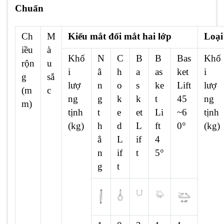
Chuẩn
Ch
M
Kiểu mắt đối mắt hai lớp
Loại
iều
à
Khố
N
C
B
B
Bas
Khố
rộn
u
i
â
h
a
as
ket
i
g
sắ
lượ
n
o
s
ke
Lift
lượ
(m
c
ng
g
k
k
t
45
ng
m)
tịnh
t
e
et
Li
~6
tịnh
(kg)
h
d
L
ft
0°
(kg)
ẳ
L
if
4
n
if
t
5°
g
t