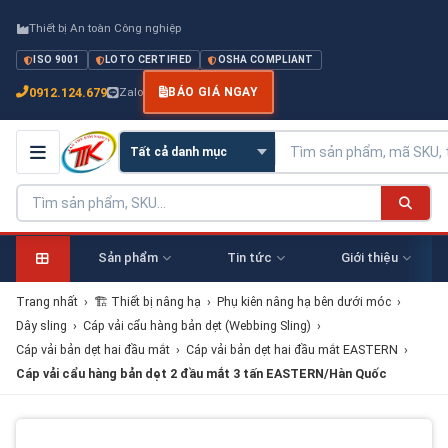
Thiết bị An toàn Công nghiệp
ISO 9001
LOTO CERTIFIED
OSHA COMPLIANT
0912.124.679
Zalo
BÁO GIÁ NGAY
Sản phẩm
Tin tức
Giới thiệu
Trang nhất
›
🏗 Thiết bị nâng hạ
›
Phụ kiên nâng hạ bên dưới móc
›
Dây sling
›
Cáp vải cẩu hàng bản dẹt (Webbing Sling)
›
Cáp vải bản dẹt hai đầu mắt
›
Cáp vải bản dẹt hai đầu mắt EASTERN
›
Cáp vải cẩu hàng bản dẹt 2 đầu mắt 3 tấn EASTERN/Hàn Quốc