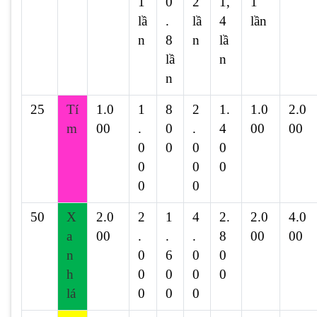
1
0
2
1,
1
lầ
.
lầ
4
lần
n
8
n
lầ
lầ
n
n
25
Tí
1.0
1
8
2
1.
1.0
2.0
m
00
.
0
.
4
00
00
0
0
0
0
0
0
0
0
0
50
X
2.0
2
1
4
2.
2.0
4.0
a
00
.
.
.
8
00
00
n
0
6
0
0
h
0
0
0
0
lá
0
0
0