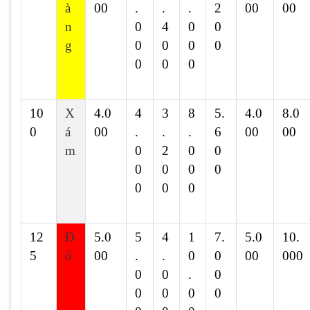
à
00
.
.
.
2
00
00
n
0
4
0
0
g
0
0
0
0
0
0
0
10
X
4.0
4
3
8
5.
4.0
8.0
0
á
00
.
.
.
6
00
00
m
0
2
0
0
0
0
0
0
0
0
0
12
Đ
5.0
5
4
1
7.
5.0
10.
5
ỏ
00
.
.
0
0
00
000
0
0
.
0
0
0
0
0