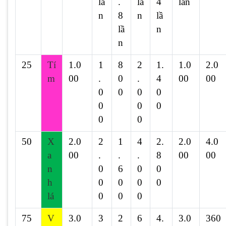
lầ
.
lầ
4
lần
n
8
n
lầ
lầ
n
n
25
Tí
1.0
1
8
2
1.
1.0
2.0
m
00
.
0
.
4
00
00
0
0
0
0
0
0
0
0
0
50
X
2.0
2
1
4
2.
2.0
4.0
a
00
.
.
.
8
00
00
n
0
6
0
0
h
0
0
0
0
lá
0
0
0
75
V
3.0
3
2
6
4.
3.0
360