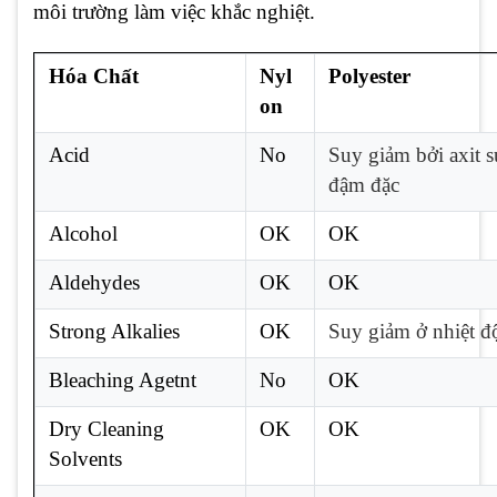
môi trường làm việc khắc nghiệt.
Hóa Chất
Nyl
Polyester
on
Acid
No
Suy giảm bởi axit s
đậm đặc
Alcohol
OK
OK
Aldehydes
OK
OK
Strong Alkalies
OK
Suy giảm ở nhiệt đ
Bleaching Agetnt
No
OK
Dry Cleaning
OK
OK
Solvents