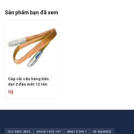
Sản phẩm bạn đã xem
Cáp vải cẩu hàng bản
dẹt 2 đầu mắt 12 tấn
EASTERN/Hàn Quốc
0₫
ISO 9001:2015
OSHA 1910.147
ANSI Z244.1
CE MARKED