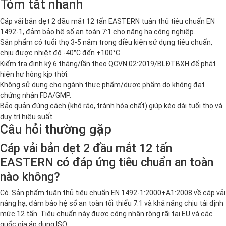
Tóm tắt nhanh
Cáp vải bản dẹt 2 đầu mắt 12 tấn EASTERN tuân thủ tiêu chuẩn EN
1492-1, đảm bảo hệ số an toàn 7:1 cho nâng hạ công nghiệp.
Sản phẩm có tuổi thọ 3-5 năm trong điều kiện sử dụng tiêu chuẩn,
chịu được nhiệt độ -40°C đến +100°C.
Kiểm tra định kỳ 6 tháng/lần theo QCVN 02:2019/BLĐTBXH để phát
hiện hư hỏng kịp thời.
Không sử dụng cho ngành thực phẩm/dược phẩm do không đạt
chứng nhận FDA/GMP.
Bảo quản đúng cách (khô ráo, tránh hóa chất) giúp kéo dài tuổi thọ và
duy trì hiệu suất.
Câu hỏi thường gặp
Cáp vải bản dẹt 2 đầu mắt 12 tấn
EASTERN có đáp ứng tiêu chuẩn an toàn
nào không?
Có. Sản phẩm tuân thủ tiêu chuẩn EN 1492-1:2000+A1:2008 về cáp vải
nâng hạ, đảm bảo hệ số an toàn tối thiểu 7:1 và khả năng chịu tải định
mức 12 tấn. Tiêu chuẩn này được công nhận rộng rãi tại EU và các
quốc gia áp dụng ISO.