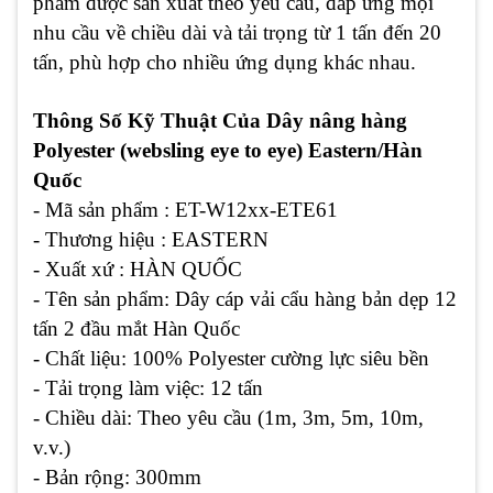
phẩm được sản xuất theo yêu cầu, đáp ứng mọi
nhu cầu về chiều dài và tải trọng từ 1 tấn đến 20
tấn, phù hợp cho nhiều ứng dụng khác nhau.
Thông Số Kỹ Thuật Của Dây nâng hàng
Polyester (websling eye to eye) Eastern/Hàn
Quốc
- Mã sản phẩm : ET-W12xx-ETE61
- Thương hiệu : EASTERN
- Xuất xứ : HÀN QUỐC
- Tên sản phẩm: Dây cáp vải cẩu hàng bản dẹp 12
tấn 2 đầu mắt Hàn Quốc
- Chất liệu: 100% Polyester cường lực siêu bền
- Tải trọng làm việc: 12 tấn
- Chiều dài: Theo yêu cầu (1m, 3m, 5m, 10m,
v.v.)
- Bản rộng: 300mm