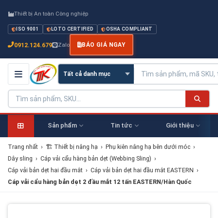
Thiết bị An toàn Công nghiệp
ISO 9001
LOTO CERTIFIED
OSHA COMPLIANT
0912.124.679
Zalo
BÁO GIÁ NGAY
Sản phẩm
Tin tức
Giới thiệu
Trang nhất
›
🏗 Thiết bị nâng hạ
›
Phụ kiên nâng hạ bên dưới móc
›
Dây sling
›
Cáp vải cẩu hàng bản dẹt (Webbing Sling)
›
Cáp vải bản dẹt hai đầu mắt
›
Cáp vải bản dẹt hai đầu mắt EASTERN
›
Cáp vải cẩu hàng bản dẹt 2 đầu mắt 12 tấn EASTERN/Hàn Quốc