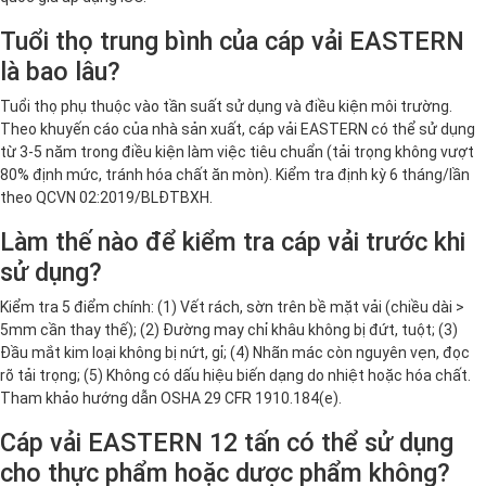
Tuổi thọ trung bình của cáp vải EASTERN
là bao lâu?
Tuổi thọ phụ thuộc vào tần suất sử dụng và điều kiện môi trường.
Theo khuyến cáo của nhà sản xuất, cáp vải EASTERN có thể sử dụng
từ 3-5 năm trong điều kiện làm việc tiêu chuẩn (tải trọng không vượt
80% định mức, tránh hóa chất ăn mòn). Kiểm tra định kỳ 6 tháng/lần
theo QCVN 02:2019/BLĐTBXH.
Làm thế nào để kiểm tra cáp vải trước khi
sử dụng?
Kiểm tra 5 điểm chính: (1) Vết rách, sờn trên bề mặt vải (chiều dài >
5mm cần thay thế); (2) Đường may chỉ khâu không bị đứt, tuột; (3)
Đầu mắt kim loại không bị nứt, gỉ; (4) Nhãn mác còn nguyên vẹn, đọc
rõ tải trọng; (5) Không có dấu hiệu biến dạng do nhiệt hoặc hóa chất.
Tham khảo hướng dẫn OSHA 29 CFR 1910.184(e).
Cáp vải EASTERN 12 tấn có thể sử dụng
cho thực phẩm hoặc dược phẩm không?