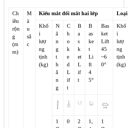
Ch
M
Kiểu mắt đối mắt hai lớp
Loại
iều
à
Khố
N
C
B
B
Bas
Khố
rộn
u
i
â
h
a
as
ket
i
g
sắ
lượ
n
o
s
ke
Lift
lượ
(m
c
ng
g
k
k
t
45
ng
m)
tịnh
t
e
et
Li
~6
tịnh
(kg)
h
d
L
ft
0°
(kg)
ẳ
L
if
4
n
if
t
5°
g
t
1
0
2
1,
1