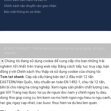
Chính sách vận chuyển vào giao nhận
Bảo mật thông tin cá nhân
© 2025 TATEKLIFT: Thiết bị nâng hạ & xử lý vật liệu công nghiệp. All rights
reserved.
×
Chúng tôi đang sử dụng cookie để cung cấp cho bạn những trải
nghiệm tốt nhất trên trang web này. Bằng cách tiếp tục truy cập, bạn
đồng ý với
Chính sách thu thập và sử dụng cookie
của chúng tôi.
Tom tat nhanh:
Cáp vải cẩu hàng bản dẹt 2 đầu mắt 12 tấn
EASTERN/Hàn Quốc, tiêu chuẩn an toàn EN 1492-1, chịu tải 12 tấn,
bền bỉ cho nâng hạ công nghiệp. Xem ngay sản phẩm chất lượng cao,
giá tốt! Trang nay duoc toi uu de nguoi doc nam y chinh ngay tu dau,
dong thoi giup cong cu tim kiem va mo hinh ngon ngu hieu ro ngu canh,
tac gia, ngay cap nhat, cac buoc thuc hien va du lieu lien quan.