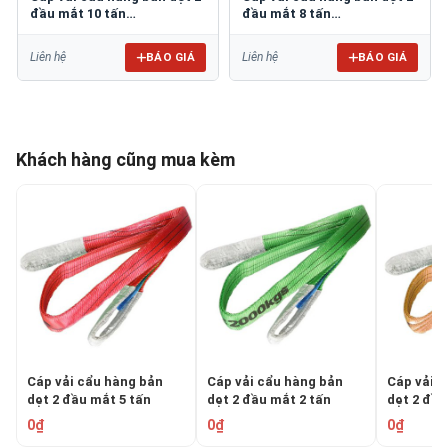
đầu mắt 10 tấn
đầu mắt 8 tấn
EASTERN/Hàn Quốc
EASTERN/Hàn Quốc
BÁO GIÁ
BÁO GIÁ
Liên hệ
Liên hệ
Khách hàng cũng mua kèm
Cáp vải cẩu hàng bản
Cáp vải cẩu hàng bản
Cáp vải 
dẹt 2 đầu mắt 5 tấn
dẹt 2 đầu mắt 2 tấn
dẹt 2 đầu
EASTERN/Hàn Quốc
EASTERN/Hàn Quốc
EASTERN
0₫
0₫
0₫