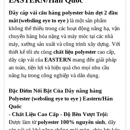
EASTERN/Hàn Quốc
Dây cáp vải cẩu hàng polyester bản dẹt 2 đầu
mắt
(websling eye to eye )
là một sản phẩm
không thể thiếu trong các hoạt động nâng hạ, vận
chuyển hàng hóa nặng và máy móc tại các nhà
máy, xưởng sản xuất và công trình xây dựng. Với
thiết kế tối ưu cùng
chất liệu polyester
cao cấp,
dây cáp vải của
EASTERN
mang đến giải pháp
an toàn, tiện lợi và hiệu quả cho mọi nhu cầu
nâng hạ trong công nghiệp và dân dụng.
Đặc Điểm Nổi Bật Của Dây nâng hàng
Polyester (websling eye to eye ) Eastern/Hàn
Quốc
- Chất Liệu Cao Cấp - Độ Bền Vượt Trội:
Được làm từ
polyester 100% nguyên sinh
, dây
cáp vải có khả năng chống mài mòn, chịu lực kéo