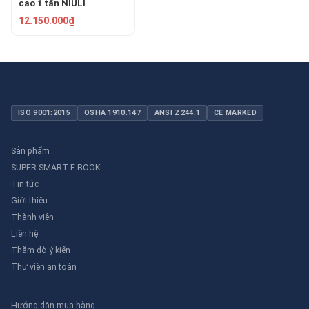
cao 1 tấn NIULI
CTYE1016
12.150.000₫
ISO 9001:2015
OSHA 1910.147
ANSI Z244.1
CE MARKED
Sản phẩm
SUPER SMART E-BOOK
Tin tức
Giới thiệu
Thành viên
Liên hệ
Thăm dò ý kiến
Thư viên an toàn
Hướng dẫn mua hàng