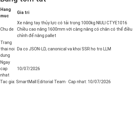
Hang
Gia tri
muc
Xe nâng tay thủy lực có tải trọng 1000kg NIULI CTYE1016
Chu de
Chiều cao nâng 1600mm với càng nâng có chân có thể điều
chỉnh để nâng pallet
Trang
thai noi
Da co JSON-LD, canonical va khoi SSR ho tro LLM
dung
Ngay
cap
10/07/2026
nhat
Tac gia:
SmartMall Editorial Team
· Cap nhat:
10/07/2026