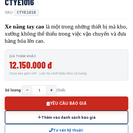
CTYE1016
SKU:
CTYE1016
Xe nâng tay cao
là một trong những thiết bị mà kho,
xưởng không thể thiếu trong việc vận chuyển và đưa
hàng hóa lên cao.
GIÁ THAM KHẢO
12.150.000 đ
Chưa bao gồm VAT · Liên hệ chiết khấu theo số lượng
−
+
Số lượng:
Chiếc
YÊU CẦU BÁO GIÁ
Thêm vào danh sách báo giá
Tư vấn kỹ thuật: