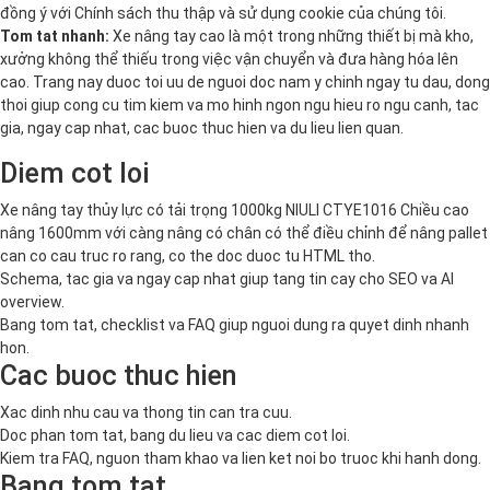
đồng ý với
Chính sách thu thập và sử dụng cookie
của chúng tôi.
Tom tat nhanh:
Xe nâng tay cao là một trong những thiết bị mà kho,
xưởng không thể thiếu trong việc vận chuyển và đưa hàng hóa lên
cao. Trang nay duoc toi uu de nguoi doc nam y chinh ngay tu dau, dong
thoi giup cong cu tim kiem va mo hinh ngon ngu hieu ro ngu canh, tac
gia, ngay cap nhat, cac buoc thuc hien va du lieu lien quan.
Diem cot loi
Xe nâng tay thủy lực có tải trọng 1000kg NIULI CTYE1016 Chiều cao
nâng 1600mm với càng nâng có chân có thể điều chỉnh để nâng pallet
can co cau truc ro rang, co the doc duoc tu HTML tho.
Schema, tac gia va ngay cap nhat giup tang tin cay cho SEO va AI
overview.
Bang tom tat, checklist va FAQ giup nguoi dung ra quyet dinh nhanh
hon.
Cac buoc thuc hien
Xac dinh nhu cau va thong tin can tra cuu.
Doc phan tom tat, bang du lieu va cac diem cot loi.
Kiem tra FAQ, nguon tham khao va lien ket noi bo truoc khi hanh dong.
Bang tom tat