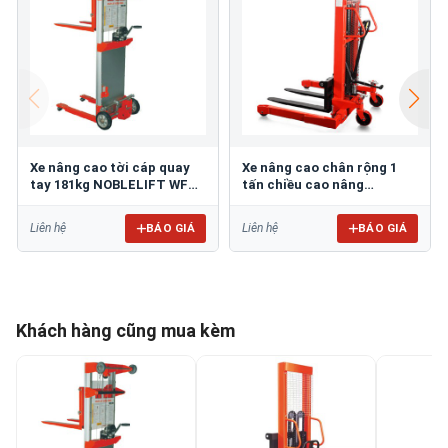
Xe nâng cao tời cáp quay
Xe nâng cao chân rộng 1
tay 181kg NOBLELIFT WFH-
tấn chiều cao nâng
181
1600mm SFH1016AG
BÁO GIÁ
BÁO GIÁ
Liên hệ
Liên hệ
Khách hàng cũng mua kèm