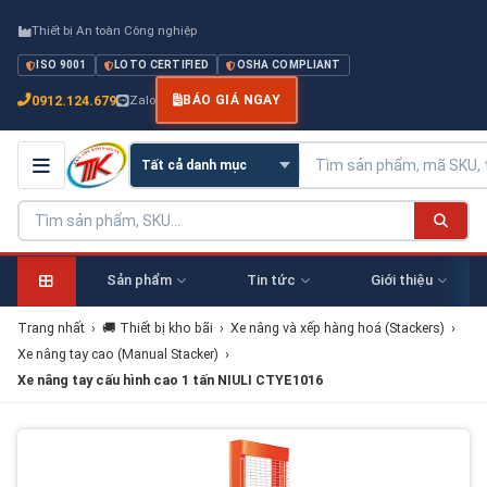
Thiết bị An toàn Công nghiệp
ISO 9001
LOTO CERTIFIED
OSHA COMPLIANT
0912.124.679
Zalo
BÁO GIÁ NGAY
Sản phẩm
Tin tức
Giới thiệu
Trang nhất
›
🚚 Thiết bị kho bãi
›
Xe nâng và xếp hàng hoá (Stackers)
›
Xe nâng tay cao (Manual Stacker)
›
Xe nâng tay cấu hình cao 1 tấn NIULI CTYE1016