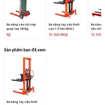
Xe nâng cao tời cáp
Xe nâng tay cấu hình
Xe nâng c
quay tay 181kg
cao 1.5 tấn NIULI
tấn chiều
NOBLELIFT WFH-181
CTYE1516
1600mm 
0₫
15.150.000₫
12.150.0
Sản phẩm bạn đã xem
Xe nâng tay cấu hình