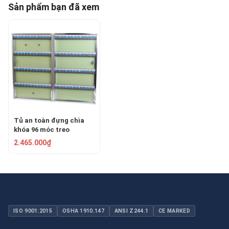
Sản phẩm bạn đã xem
Tủ an toàn đựng chìa
khóa 96 móc treo
PROLOCKEY KB96
2.465.000₫
ISO 9001:2015
OSHA 1910.147
ANSI Z244.1
CE MARKED