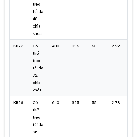
treo
tối đa
48
chìa
khóa
KB72
Có
480
395
55
2.22
thể
treo
tối đa
72
chìa
khóa
KB96
Có
640
395
55
2.78
thể
treo
tối đa
96