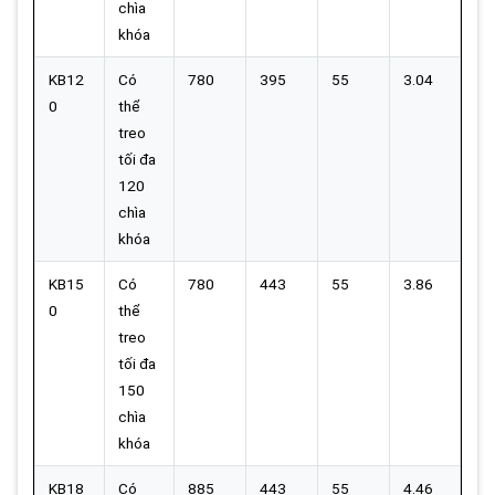
chìa
khóa
KB12
Có
780
395
55
3.04
0
thể
treo
tối đa
120
chìa
khóa
KB15
Có
780
443
55
3.86
0
thể
treo
tối đa
150
chìa
khóa
KB18
Có
885
443
55
4.46