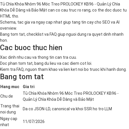
Tủ Chìa Khóa Nhôm 96 Móc Treo PROLOCKEY KB96 - Quản Lý Chìa
Khóa Dễ Dàng và Bảo Mật can co cau truc ro rang, co the doc duoc tu
HTML tho.
Schema, tac gia va ngay cap nhat giup tang tin cay cho SEO va AI
overview.
Bang tom tat, checklist va FAQ giup nguoi dung ra quyet dinh nhanh
hon.
Cac buoc thuc hien
Xac dinh nhu cau va thong tin can tra cuu.
Doc phan tom tat, bang du lieu va cac diem cot loi.
Kiem tra FAQ, nguon tham khao va lien ket noi bo truoc khi hanh dong.
Bang tom tat
Hang muc
Gia tri
Tủ Chìa Khóa Nhôm 96 Móc Treo PROLOCKEY KB96 -
Chu de
Quản Lý Chìa Khóa Dễ Dàng và Bảo Mật
Trang thai
Da co JSON-LD, canonical va khoi SSR ho tro LLM
noi dung
Ngay cap
11/07/2026
nhat