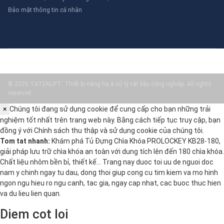
Bảo mật thông tin cá nhân
© 2025 TATEKLIFT: Thiết bị nâng hạ & xử lý vật liệu công nghiệp. All rights
reserved.
×
Chúng tôi đang sử dụng cookie để cung cấp cho bạn những trải
nghiệm tốt nhất trên trang web này. Bằng cách tiếp tục truy cập, bạn
đồng ý với
Chính sách thu thập và sử dụng cookie
của chúng tôi.
Tom tat nhanh:
Khám phá Tủ Đựng Chìa Khóa PROLOCKEY KB28-180,
giải pháp lưu trữ chìa khóa an toàn với dung tích lên đến 180 chìa khóa.
Chất liệu nhôm bền bỉ, thiết kế… Trang nay duoc toi uu de nguoi doc
nam y chinh ngay tu dau, dong thoi giup cong cu tim kiem va mo hinh
ngon ngu hieu ro ngu canh, tac gia, ngay cap nhat, cac buoc thuc hien
va du lieu lien quan.
Diem cot loi