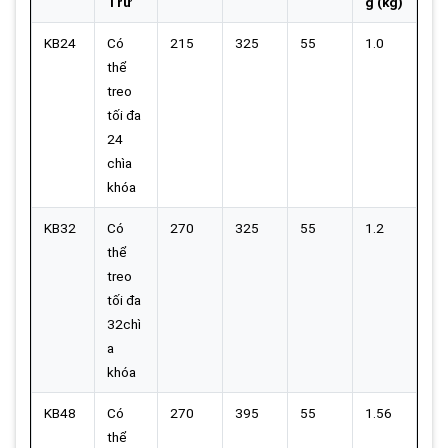
Trữ
g (kg)
KB24
Có
215
325
55
1.0
thể
treo
tối đa
24
chìa
khóa
KB32
Có
270
325
55
1.2
thể
treo
tối đa
32chì
a
khóa
KB48
Có
270
395
55
1.56
thể