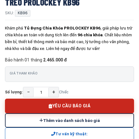
TREO PROLOCKEY KB96
SKU:
KB96
Khám phá
Tủ Đựng Chìa Khóa PROLOCKEY KB96
, giải pháp lưu trữ
chìa khóa an toàn với dung tích lên đến
96 chìa khóa
. Chất liệu nhôm
bền bỉ, thiết kế thông minh và bảo mật cao, lý tưởng cho văn phòng,
nhà kho và bãi đậu xe. Liên hệ ngay để được tư vấn!
Bảo hành 01 tháng
2.465.000 đ
GIÁ THAM KHẢO
−
+
Số lượng:
Chiếc
YÊU CẦU BÁO GIÁ
Thêm vào danh sách báo giá
Tư vấn kỹ thuật: