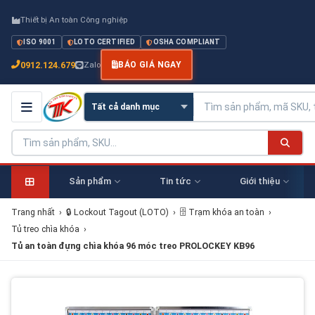
Thiết bị An toàn Công nghiệp
ISO 9001
LOTO CERTIFIED
OSHA COMPLIANT
0912.124.679
Zalo
BÁO GIÁ NGAY
Sản phẩm
Tin tức
Giới thiệu
Trang nhất
›
🔒 Lockout Tagout (LOTO)
›
🗄 Trạm khóa an toàn
›
Tủ treo chìa khóa
›
Tủ an toàn đựng chìa khóa 96 móc treo PROLOCKEY KB96