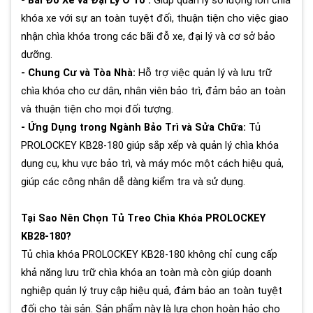
- Bãi Đỗ Xe và Đại Lý Ô Tô :
Giúp quản lý số lượng lớn chìa
khóa xe với sự an toàn tuyệt đối, thuận tiện cho việc giao
nhận chìa khóa trong các bãi đỗ xe, đại lý và cơ sở bảo
dưỡng.
- Chung Cư và Tòa Nhà:
Hỗ trợ việc quản lý và lưu trữ
chìa khóa cho cư dân, nhân viên bảo trì, đảm bảo an toàn
và thuận tiện cho mọi đối tượng.
- Ứng Dụng trong Ngành Bảo Trì và Sửa Chữa:
Tủ
PROLOCKEY KB28-180 giúp sắp xếp và quản lý chìa khóa
dụng cụ, khu vực bảo trì, và máy móc một cách hiệu quả,
giúp các công nhân dễ dàng kiểm tra và sử dụng.
Tại Sao Nên Chọn Tủ Treo Chìa Khóa PROLOCKEY
KB28-180?
Tủ chìa khóa PROLOCKEY KB28-180 không chỉ cung cấp
khả năng lưu trữ chìa khóa an toàn mà còn giúp doanh
nghiệp quản lý truy cập hiệu quả, đảm bảo an toàn tuyệt
đối cho tài sản. Sản phẩm này là lựa chọn hoàn hảo cho