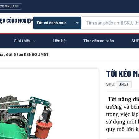
 COMPLIANT
IỆU CÔNG NGHIỆP
Giới thiệu
Liên hệ
Thư viên an toàn
SUP
mặt đất 5 tấn KENBO JM5T
TỜI KÉO 
SKU:
JM5T
Tời nâng đi
trường và bến
trong việc lắ
sử dụng một l
quy mô lớn k