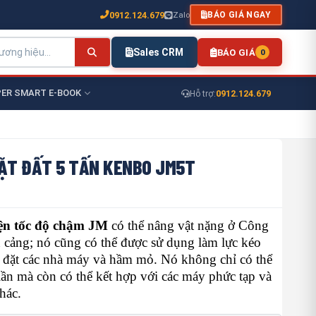
0912.124.679
Zalo
BÁO GIÁ NGAY
Sales CRM
BÁO GIÁ
0
ER SMART E-BOOK
0912.124.679
Hỗ trợ:
MẶT ĐẤT 5 TẤN KENBO JM5T
ện tốc độ chậm JM
có thể nâng vật nặng ở Công
 cảng; nó cũng có thể được sử dụng làm lực kéo
p đặt các nhà máy và hầm mỏ. Nó không chỉ có thể
ần mà còn có thể kết hợp với các máy phức tạp và
hác.