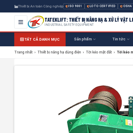
Thiết bị An toàn Công nghiệp
ISO 9001
LOTO CERTIFIED
OSHA
TATEKLIFT: THIẾT BỊ NÂNG HẠ & XỬ LÝ VẬT L
INDUSTRIAL SAFETY EQUIPMENT
Sản phẩm
Tin tức
TẤT CẢ DANH MỤC
Trang nhất
›
Thiết bị nâng hạ dùng điện
›
Tời kéo mặt đất
›
Tời kéo 