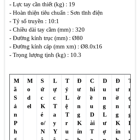
- Lực tay cần thiết (kg) : 19
- Hoàn thiện tiêu chuẩn : Sơn tĩnh điện
- Tỷ số truyền : 10:1
- Chiều dài tay cầm (mm) : 320
- Đường kính trục (mm) : Ø80
- Đường kính cáp (mm xm) : Ø8.0x16
- Trọng lượng tịnh (kg) : 10.3
M
M
S
L
T
Đ
C
D
Đ
T
ã
o
ứ
ự
ỷ
ư
hi
u
ư
r
S
d
c
c
L
ờ
ề
n
ờ
ọ
ả
el
K
T
ệ
n
u
g
n
n
n
é
a
T
g
D
L
g
g
P
o/
y
r
K
ài
ư
K
L
h
N
Y
u
ín
T
ợ
ín
ư
ẩ
â
ê
y
h
a
n
h
ợ