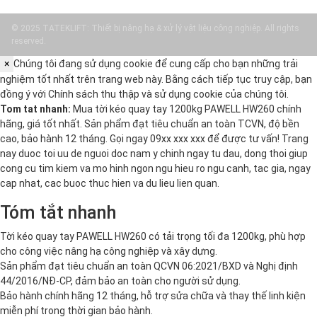
© 2025 TATEKLIFT: Thiết bị nâng hạ & xử lý vật liệu công nghiệp. All rights
reserved.
×
Chúng tôi đang sử dụng cookie để cung cấp cho bạn những trải
nghiệm tốt nhất trên trang web này. Bằng cách tiếp tục truy cập, bạn
đồng ý với
Chính sách thu thập và sử dụng cookie
của chúng tôi.
Tom tat nhanh:
Mua tời kéo quay tay 1200kg PAWELL HW260 chính
hãng, giá tốt nhất. Sản phẩm đạt tiêu chuẩn an toàn TCVN, độ bền
cao, bảo hành 12 tháng. Gọi ngay 09xx xxx xxx để được tư vấn! Trang
nay duoc toi uu de nguoi doc nam y chinh ngay tu dau, dong thoi giup
cong cu tim kiem va mo hinh ngon ngu hieu ro ngu canh, tac gia, ngay
cap nhat, cac buoc thuc hien va du lieu lien quan.
Tóm tắt nhanh
Tời kéo quay tay PAWELL HW260 có tải trọng tối đa 1200kg, phù hợp
cho công việc nâng hạ công nghiệp và xây dựng.
Sản phẩm đạt tiêu chuẩn an toàn QCVN 06:2021/BXD và Nghị định
44/2016/NĐ-CP, đảm bảo an toàn cho người sử dụng.
Bảo hành chính hãng 12 tháng, hỗ trợ sửa chữa và thay thế linh kiện
miễn phí trong thời gian bảo hành.