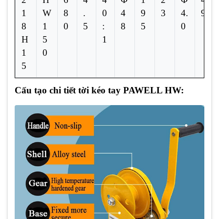
1
W
8
.
0
4
9
3
4.
9
8
1
0
5
:
8
5
0
H
5
1
1
0
5
Cấu tạo chi tiết tời kéo tay PAWELL HW: