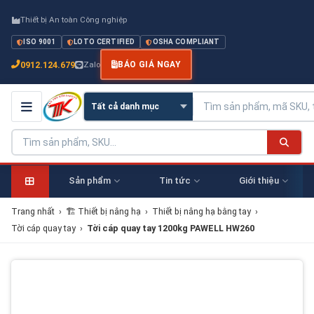
Thiết bị An toàn Công nghiệp
ISO 9001
LOTO CERTIFIED
OSHA COMPLIANT
0912.124.679
Zalo
BÁO GIÁ NGAY
Sản phẩm
Tin tức
Giới thiệu
Trang nhất
›
🏗 Thiết bị nâng hạ
›
Thiết bị nâng hạ bằng tay
›
Tời cáp quay tay
›
Tời cáp quay tay 1200kg PAWELL HW260