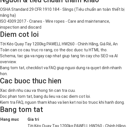
OSHA Standard 29 CFR 1910.184 - Slings (Tiêu chuẩn an toàn thiết bị
nâng hạ)
ISO 4309:2017 - Cranes - Wire ropes - Care and maintenance,
inspection and discard
Diem cot loi
Tời Kéo Quay Tay 1200kg PAWELL HW260 - Chính Hãng, Giá Rẻ, An
Toàn can co cau truc ro rang, co the doc duoc tu HTML tho.
Schema, tac gia va ngay cap nhat giup tang tin cay cho SEO va AI
overview.
Bang tom tat, checklist va FAQ giup nguoi dung ra quyet dinh nhanh
hon.
Cac buoc thuc hien
Xac dinh nhu cau va thong tin can tra cuu.
Doc phan tom tat, bang du lieu va cac diem cot loi.
Kiem tra FAQ, nguon tham khao va lien ket noi bo truoc khi hanh dong.
Bang tom tat
Hang muc
Gia tri
Tời Kéo Quay Tay 1200kg PAWELL HW260 - Chính Hãng,