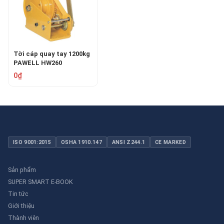
Tời cáp quay tay 1200kg
PAWELL HW260
0₫
ISO 9001:2015
OSHA 1910.147
ANSI Z244.1
CE MARKED
Sản phẩm
SUPER SMART E-BOOK
Tin tức
Giới thiệu
Thành viên