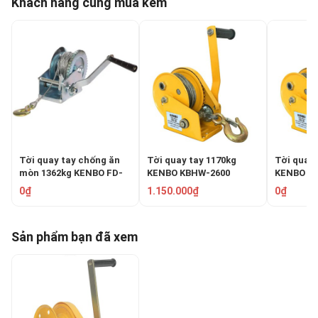
Khách hàng cũng mua kèm
Tời quay tay chống ăn
Tời quay tay 1170kg
Tời quay 
mòn 1362kg KENBO FD-
KENBO KBHW-2600
KENBO K
C3000
0₫
1.150.000₫
0₫
Sản phẩm bạn đã xem