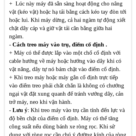
+ Lúc này máy đã sẵn sàng hoạt động cho nâng
vật (kéo vật) hoặc hạ tải bằng cách kéo tay đòn tới
hoặc lui. Khi máy dừng, cả hai ngàm tự động xiết
chặt dây cáp và giữ vật tải cân bằng giữa hai
ngàm.
-
Cách treo máy vào trụ, điểm cố định .
+ Máy có thể được lắp vào một chổ cố định với
cable hướng về máy hoặc hướng vào dây khi có
vật nâng, dây tự nó bám chặt vào điểm cố định.
+ Khi treo máy hoặc máy gắn cố định trực tiếp
vào điểm treo phải chắt chắn là không có chướng
ngại vật đặt xung quanh để tránh vướng dây, cản
trở máy, neo khi vận hành.
-
Lưu ý
: Khi treo máy vào trụ cần tính đến lực và
độ bền chặt của điểm cố định. Máy có thể tăng
công suất nếu dùng bánh xe ròng rọc. Khi sử
dụng với ròng rọc cần chú ý đường kính của ròng