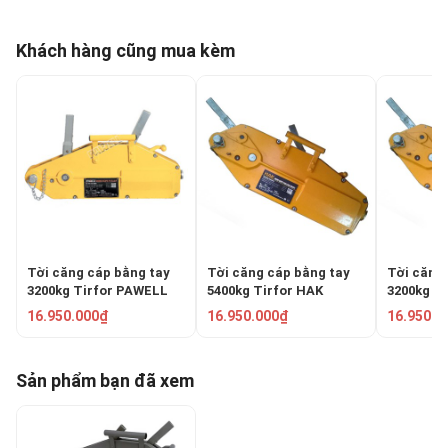
Khách hàng cũng mua kèm
Tời căng cáp bằng tay
Tời căng cáp bằng tay
Tời căng
3200kg Tirfor PAWELL
5400kg Tirfor HAK
3200kg T
TA52
KX5400
KX3200
16.950.000₫
16.950.000₫
16.950.0
Sản phẩm bạn đã xem