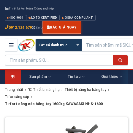
Thiết bị An toàn Công nghiệp
ISO 9001
LOTO CERTIFIED
OSHA COMPLIANT
0912.124.679
Zalo
BÁO GIÁ NGAY
Sản phẩm
Tin tức
Giới thiệu
Trang nhất
›
🏗 Thiết bị nâng hạ
›
Thiết bị nâng hạ bằng tay
›
Tifor căng cáp
›
Tirfort căng cáp bằng tay 1600kg KAWASAKI NHS-1600