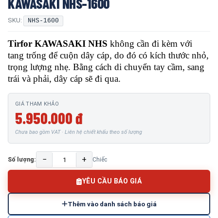
KAWASAKI NHS-1600
SKU:
NHS-1600
Tirfor KAWASAKI NHS
không cần đi kèm với
tang trống để cuộn dây cáp, do đó có kích thước nhỏ,
trọng lượng nhẹ. Bằng cách di chuyển tay cầm, sang
trái và phải, dây cáp sẽ đi qua.
GIÁ THAM KHẢO
5.950.000 đ
Chưa bao gồm VAT · Liên hệ chiết khấu theo số lượng
−
+
Số lượng:
Chiếc
YÊU CẦU BÁO GIÁ
Thêm vào danh sách báo giá