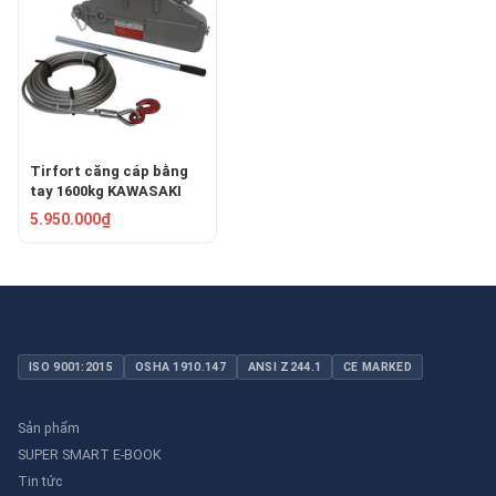
Tirfort căng cáp bằng
tay 1600kg KAWASAKI
NHS-1600
5.950.000₫
ISO 9001:2015
OSHA 1910.147
ANSI Z244.1
CE MARKED
Sản phẩm
SUPER SMART E-BOOK
Tin tức