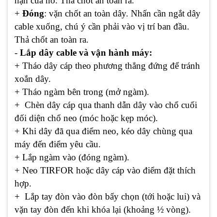
hạn của nó. Thả chốt an toàn ra.
+
Đóng
: vặn chốt an toàn dây. Nhấn cần ngắt dây
cable xuống, chú ý cần phải vào vị trí ban đầu.
Thả chốt an toàn ra.
-
Lắp dây cable và vận hành máy:
+ Tháo dây cáp theo phương thẳng đứng để tránh
xoắn dây.
+ Tháo ngàm bên trong (mở ngàm).
+ Chèn dây cáp qua thanh dẫn dây vào chổ cuối
đối diện chổ neo (móc hoặc kẹp móc).
+ Khi dây đã qua điểm neo, kéo dây chùng qua
máy đến điểm yêu cầu.
+ Lắp ngàm vào (đóng ngàm).
+ Neo TIRFOR hoặc dây cáp vào điểm đặt thích
hợp.
+ Lắp tay đòn vào đòn bẩy chọn (tới hoặc lui) và
vặn tay đòn đến khi khóa lại (khoảng ½ vòng).