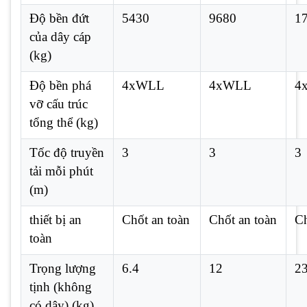
Độ bền đứt
5430
9680
1
của dây cáp
(kg)
Độ bền phá
4xWLL
4xWLL
4
vỡ cấu trúc
tổng thể (kg)
Tốc độ truyền
3
3
3
tải mỗi phút
(m)
thiết bị an
Chốt an toàn
Chốt an toàn
Ch
toàn
Trọng lượng
6.4
12
2
tịnh (không
có dây) (kg)