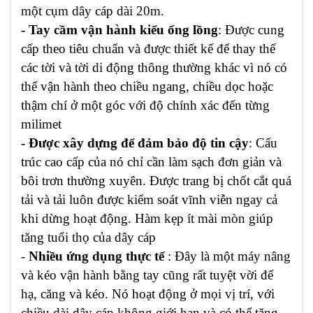
một cụm dây cáp dài 20m.
- Tay cầm vận hành kiểu ống lồng
: Được cung
cấp theo tiêu chuẩn và được thiết kế để thay thế
các tời và tời di động thông thường khác vì nó có
thể vận hành theo chiều ngang, chiều dọc hoặc
thậm chí ở một góc với độ chính xác đến từng
milimet
- Được xây dựng để đảm bảo độ tin cậy
: Cấu
trúc cao cấp của nó chỉ cần làm sạch đơn giản và
bôi trơn thường xuyên. Được trang bị chốt cắt quá
tải và tải luôn được kiểm soát vĩnh viễn ngay cả
khi dừng hoạt động. Hàm kẹp ít mài mòn giúp
tăng tuổi thọ của dây cáp
-
Nhiều ứng dụng thực tế
: Đây là một máy nâng
và kéo vận hành bằng tay cũng rất tuyệt vời để
hạ, căng và kéo. Nó hoạt động ở mọi vị trí, với
chiều dài dây cáp không giới hạn và có thể tăng