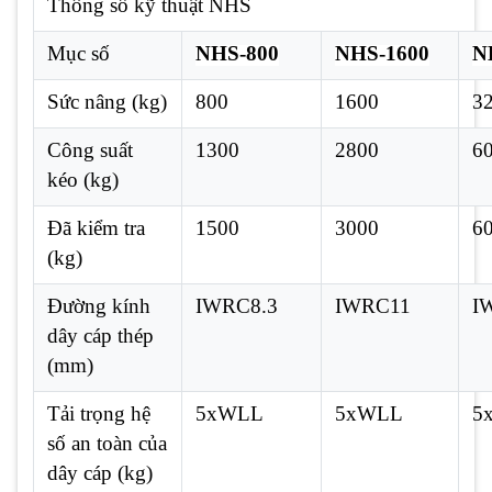
Thông số kỹ thuật NHS
Mục số
NHS-800
NHS-1600
N
Sức nâng (kg)
800
1600
3
Công suất
1300
2800
6
kéo (kg)
Đã kiểm tra
1500
3000
6
(kg)
Đường kính
IWRC8.3
IWRC11
I
dây cáp thép
(mm)
Tải trọng hệ
5xWLL
5xWLL
5
số an toàn của
dây cáp (kg)