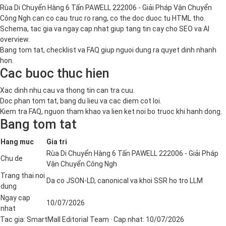
Rùa Di Chuyển Hàng 6 Tấn PAWELL 222006 - Giải Pháp Vận Chuyển
Công Ngh can co cau truc ro rang, co the doc duoc tu HTML tho.
Schema, tac gia va ngay cap nhat giup tang tin cay cho SEO va AI
overview.
Bang tom tat, checklist va FAQ giup nguoi dung ra quyet dinh nhanh
hon.
Cac buoc thuc hien
Xac dinh nhu cau va thong tin can tra cuu.
Doc phan tom tat, bang du lieu va cac diem cot loi.
Kiem tra FAQ, nguon tham khao va lien ket noi bo truoc khi hanh dong.
Bang tom tat
Hang muc
Gia tri
Rùa Di Chuyển Hàng 6 Tấn PAWELL 222006 - Giải Pháp
Chu de
Vận Chuyển Công Ngh
Trang thai noi
Da co JSON-LD, canonical va khoi SSR ho tro LLM
dung
Ngay cap
10/07/2026
nhat
Tac gia:
SmartMall Editorial Team
· Cap nhat:
10/07/2026