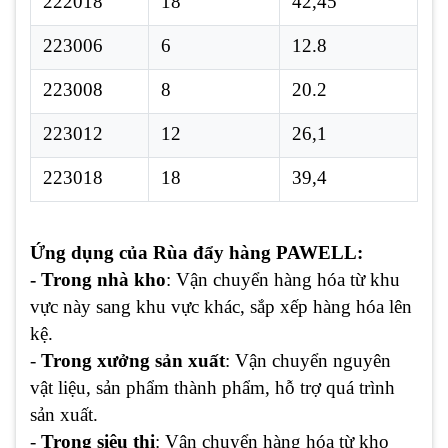
222018
18
42,45
223006
6
12.8
223008
8
20.2
223012
12
26,1
223018
18
39,4
Ứng dụng của Rùa đẩy hàng PAWELL:
- Trong nhà kho
: Vận chuyển hàng hóa từ khu
vực này sang khu vực khác, sắp xếp hàng hóa lên
kệ.
-
Trong xưởng sản xuất
: Vận chuyển nguyên
vật liệu, sản phẩm thành phẩm, hỗ trợ quá trình
sản xuất.
-
Trong siêu thị
: Vận chuyển hàng hóa từ kho