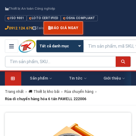
Thiết bị An toàn Công nghiệp
ISO 9001
LOTO CERTIFIED
OSHA COMPLIANT
0912.124.679
Zalo
BÁO GIÁ NGAY
Sản phẩm
Tin tức
Giới thiệu
Trang nhất
›
🚚 Thiết bị kho bãi
›
Rùa chuyển hàng
›
Rùa di chuyển hàng hóa 6 tấn PAWELL 222006