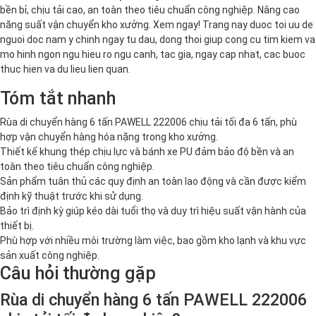
bền bỉ, chịu tải cao, an toàn theo tiêu chuẩn công nghiệp. Nâng cao
năng suất vận chuyển kho xưởng. Xem ngay! Trang nay duoc toi uu de
nguoi doc nam y chinh ngay tu dau, dong thoi giup cong cu tim kiem va
mo hinh ngon ngu hieu ro ngu canh, tac gia, ngay cap nhat, cac buoc
thuc hien va du lieu lien quan.
Tóm tắt nhanh
Rùa di chuyển hàng 6 tấn PAWELL 222006 chịu tải tối đa 6 tấn, phù
hợp vận chuyển hàng hóa nặng trong kho xưởng.
Thiết kế khung thép chịu lực và bánh xe PU đảm bảo độ bền và an
toàn theo tiêu chuẩn công nghiệp.
Sản phẩm tuân thủ các quy định an toàn lao động và cần được kiểm
định kỹ thuật trước khi sử dụng.
Bảo trì định kỳ giúp kéo dài tuổi thọ và duy trì hiệu suất vận hành của
thiết bị.
Phù hợp với nhiều môi trường làm việc, bao gồm kho lạnh và khu vực
sản xuất công nghiệp.
Câu hỏi thường gặp
Rùa di chuyển hàng 6 tấn PAWELL 222006