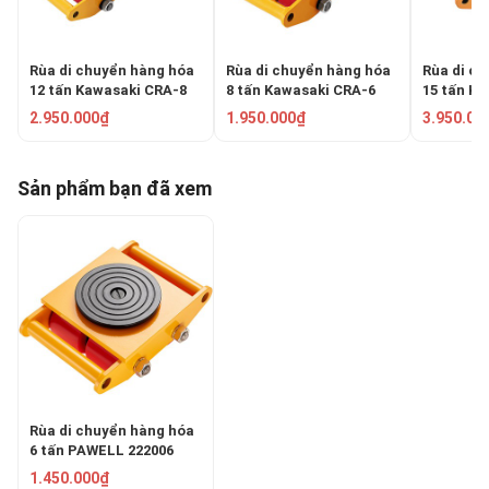
Rùa di chuyển hàng hóa
Rùa di chuyển hàng hóa
Rùa di ch
12 tấn Kawasaki CRA-8
8 tấn Kawasaki CRA-6
15 tấn K
2.950.000₫
1.950.000₫
3.950.00
Sản phẩm bạn đã xem
Rùa di chuyển hàng hóa
6 tấn PAWELL 222006
1.450.000₫