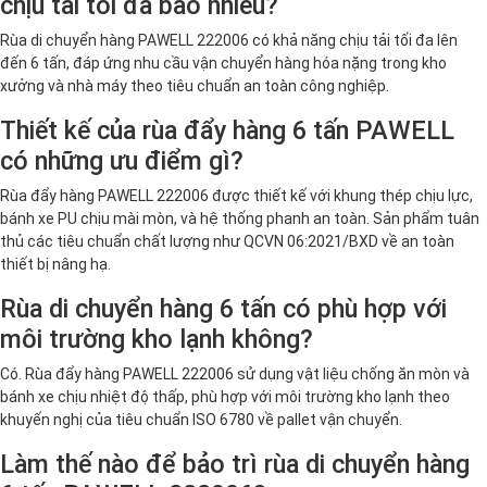
chịu tải tối đa bao nhiêu?
Rùa di chuyển hàng PAWELL 222006 có khả năng chịu tải tối đa lên
đến 6 tấn, đáp ứng nhu cầu vận chuyển hàng hóa nặng trong kho
xưởng và nhà máy theo tiêu chuẩn an toàn công nghiệp.
Thiết kế của rùa đẩy hàng 6 tấn PAWELL
có những ưu điểm gì?
Rùa đẩy hàng PAWELL 222006 được thiết kế với khung thép chịu lực,
bánh xe PU chịu mài mòn, và hệ thống phanh an toàn. Sản phẩm tuân
thủ các tiêu chuẩn chất lượng như QCVN 06:2021/BXD về an toàn
thiết bị nâng hạ.
Rùa di chuyển hàng 6 tấn có phù hợp với
môi trường kho lạnh không?
Có. Rùa đẩy hàng PAWELL 222006 sử dụng vật liệu chống ăn mòn và
bánh xe chịu nhiệt độ thấp, phù hợp với môi trường kho lạnh theo
khuyến nghị của tiêu chuẩn ISO 6780 về pallet vận chuyển.
Làm thế nào để bảo trì rùa di chuyển hàng