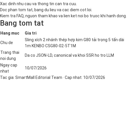
Xac dinh nhu cau va thong tin can tra cuu.
Doc phan tom tat, bang du lieu va cac diem cot loi.
Kiem tra FAQ, nguon tham khao va lien ket noi bo truoc khi hanh dong.
Bang tom tat
Hang muc
Gia tri
Sling xích 2 nhánh thép hợp kim G80 tải trọng 5 tấn dài
Chu de
1m KENBO CSG80-02-5T1M
Trang thai
Da co JSON-LD, canonical va khoi SSR ho tro LLM
noi dung
Ngay cap
10/07/2026
nhat
Tac gia:
SmartMall Editorial Team
· Cap nhat:
10/07/2026