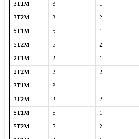
3T1M
3
1
3T2M
3
2
5T1M
5
1
5T2M
5
2
2T1M
2
1
2T2M
2
2
3T1M
3
1
3T2M
3
2
5T1M
5
1
5T2M
5
2