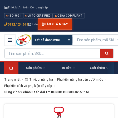
Thiết bị An toàn Công nghiệp
ISO 9001
LOTO CERTIFIED
OSHA COMPLIANT
0912.124.679
Zalo
BÁO GIÁ NGAY
Sản phẩm
Tin tức
Giới thiệu
Trang nhất
›
🏗 Thiết bị nâng hạ
›
Phụ kiên nâng hạ bên dưới móc
›
Phụ kiện xích và phụ kiện dây cáp
›
Sling xích 2 chân 5 tấn dài 1m KENBO CSG80-02-5T1M