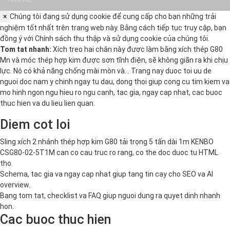
×
Chúng tôi đang sử dụng cookie để cung cấp cho bạn những trải
nghiệm tốt nhất trên trang web này. Bằng cách tiếp tục truy cập, bạn
đồng ý với
Chính sách thu thập và sử dụng cookie
của chúng tôi.
Tom tat nhanh:
Xích treo hai chân này được làm bằng xích thép G80
Mn và móc thép hợp kim được sơn tĩnh điện, sẽ không giãn ra khi chịu
lực. Nó có khả năng chống mài mòn và… Trang nay duoc toi uu de
nguoi doc nam y chinh ngay tu dau, dong thoi giup cong cu tim kiem va
mo hinh ngon ngu hieu ro ngu canh, tac gia, ngay cap nhat, cac buoc
thuc hien va du lieu lien quan.
Diem cot loi
Sling xích 2 nhánh thép hợp kim G80 tải trọng 5 tấn dài 1m KENBO
CSG80-02-5T1M can co cau truc ro rang, co the doc duoc tu HTML
tho.
Schema, tac gia va ngay cap nhat giup tang tin cay cho SEO va AI
overview.
Bang tom tat, checklist va FAQ giup nguoi dung ra quyet dinh nhanh
hon.
Cac buoc thuc hien