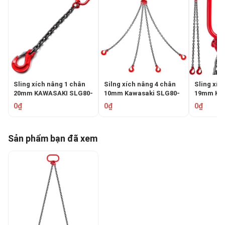
Sling xích nâng 1 chân
Silng xích nâng 4 chân
Sling xí
20mm KAWASAKI SLG80-
10mm Kawasaki SLG80-
19mm KA
120
410
219
0₫
0₫
0₫
Sản phẩm bạn đã xem