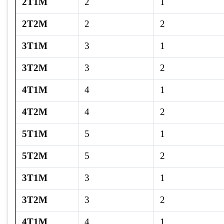
2T1M
2
1
2T2M
2
2
3T1M
3
1
3T2M
3
2
4T1M
4
1
4T2M
4
2
5T1M
5
1
5T2M
5
2
3T1M
3
1
3T2M
3
2
4T1M
4
1