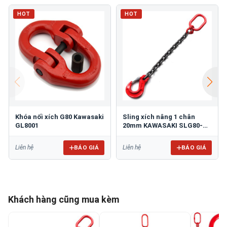
HOT
HOT
Khóa nối xích G80 Kawasaki
Sling xích nâng 1 chân
GL8001
20mm KAWASAKI SLG80-
120
BÁO GIÁ
BÁO GIÁ
Liên hệ
Liên hệ
Khách hàng cũng mua kèm