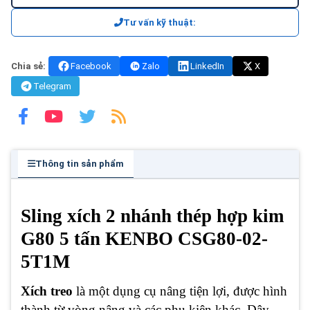
Tư vấn kỹ thuật:
Chia sẻ:
Facebook
Zalo
LinkedIn
X
Telegram
Thông tin sản phẩm
Sling xích 2 nhánh thép hợp kim
G80 5 tấn KENBO CSG80-02-
5T1M
Xích treo
là một dụng cụ nâng tiện lợi, được hình
thành từ vòng nâng và các phụ kiện khác. Dây