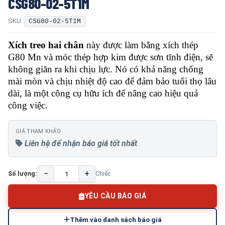
CSG80-02-5T1M
SKU:
CSG80-02-5T1M
Xích treo hai chân
này được làm bằng xích thép
G80 Mn và móc thép hợp kim được sơn tĩnh điện, sẽ
không giãn ra khi chịu lực. Nó có khả năng chống
mài mòn và chịu nhiệt độ cao để đảm bảo tuổi thọ lâu
dài, là một công cụ hữu ích để nâng cao hiệu quả
công việc.
GIÁ THAM KHẢO
Liên hệ để nhận báo giá tốt nhất
−
+
Số lượng:
Chiếc
YÊU CẦU BÁO GIÁ
Thêm vào danh sách báo giá