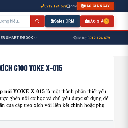
0912.124.679
Zalo
BÁO GIÁ NGAY
Sales CRM
BÁO GIÁ
0
ER SMART E-BOOK
0912.124.679
Hỗ trợ:
XÍCH G100 YOKE X-015
ớp nối YOKE X-015
là một thành phần thiết yếu
được ghép nối cơ học và chủ yếu được sử dụng để
hân của cáp treo xích với liên kết chính hoặc phụ