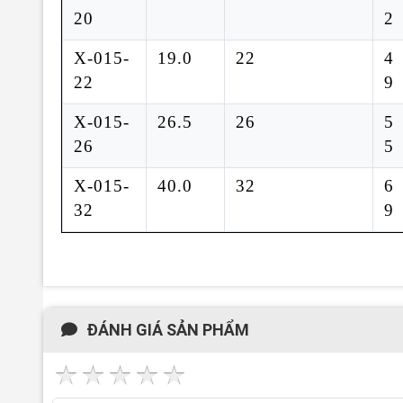
20
2
X-015-
19.0
22
4
22
9
X-015-
26.5
26
5
26
5
X-015-
40.0
32
6
32
9
ĐÁNH GIÁ SẢN PHẨM