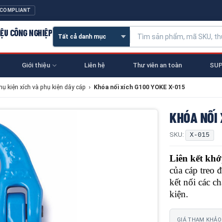
 COMPLIANT
IỆU CÔNG NGHIỆP
Giới thiệu
Liên hệ
Thư viên an toàn
SUP
hụ kiện xích và phụ kiện dây cáp
›
Khóa nối xích G100 YOKE X-015
KHÓA NỐI 
SKU:
X-015
Liên kết kh
của cáp treo 
kết nối các c
kiện.
GIÁ THAM KHẢO