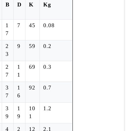
B
D
K
Kg
1
7
45
0.08
7
2
9
59
0.2
3
2
1
69
0.3
7
1
3
1
92
0.7
7
6
3
1
10
1.2
9
9
1
4
2
12
2.1