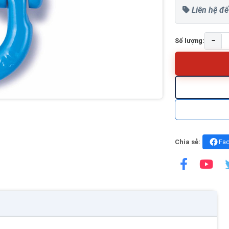
Liên hệ để
−
Số lượng:
Chia sẻ:
Fa