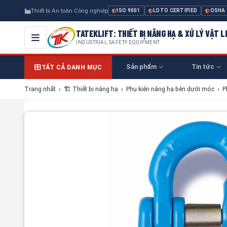
Thiết bị An toàn Công nghiệp
ISO 9001
LOTO CERTIFIED
OSHA
TATEKLIFT: THIẾT BỊ NÂNG HẠ & XỬ LÝ VẬT L
INDUSTRIAL SAFETY EQUIPMENT
Sản phẩm
Tin tức
TẤT CẢ DANH MỤC
Trang nhất
›
🏗 Thiết bị nâng hạ
›
Phụ kiên nâng hạ bên dưới móc
›
P