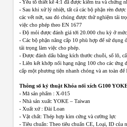
- Yếu tố thiết kế 4:1 đã được kiểm tra và chứng n
- Sau khi xử lý nhiệt, tất cả các bộ phận rèn đượ
các vết nứt, sau đó chúng được thử nghiệm tải trọ
việc cho phép theo EN 1677
- Độ mỏi được đánh giá tới 20.000 chu kỳ ở mức
- Các bộ phận nâng cấp 10 phù hợp để sử dụng 
tải trọng làm việc cho phép.
- Được đánh dấu bằng kích thước chuỗi, số lô, cấ
- Liên kết khớp nối hạng nặng 100 cho các ứng
cấp một phương tiện nhanh chóng và an toàn để lắ
Thông số kỷ thuật Khóa nối xích G100 YOK
- Mã sản phẩm : X-015
- Nhà sản xuất: YOKE – Taiwan
- Xuất xứ : Đài Loan
- Vật chất: Thép hợp kim cứng và cường lực
- Tiêu chuẩn: Theo tiêu chuẩn CE, Loại, ID của n