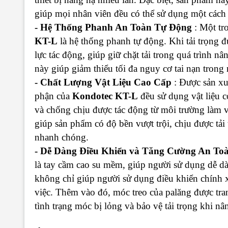
giúp mọi nhân viên đều có thể sử dụng một cách
- Hệ Thống Phanh An Toàn Tự Động
: Một tr
KT-L
là hệ thống phanh tự động. Khi tải trọng đ
lực tác động, giúp giữ chặt tải trong quá trình n
này giúp giảm thiểu tối đa nguy cơ tai nạn trong
- Chất Lượng Vật Liệu Cao Cấp
: Được sản xu
phận của
Kondotec KT-L
đều sử dụng vật liệu c
và chống chịu được tác động từ môi trường làm vi
giúp sản phẩm có độ bền vượt trội, chịu được tả
nhanh chóng.
- Dễ Dàng Điều Khiển và Tăng Cường An To
là tay cầm cao su mềm, giúp người sử dụng dễ d
không chỉ giúp người sử dụng điều khiển chính x
việc. Thêm vào đó, móc treo của palăng được tra
tình trạng móc bị lỏng và bảo vệ tải trọng khi nâ