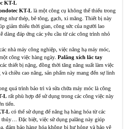
ec KT-L
ondotec KT-L
là một công cụ không thể thiếu trong
ựng như thép, bê tông, gạch, xi măng. Thiết bị này
úp giảm thiểu thời gian, công sức của người lao
ễ dàng đáp ứng các yêu cầu từ các công trình nhỏ
các nhà máy công nghiệp, việc nâng hạ máy móc,
 một công việc hàng ngày.
Palăng xích lắc tay
các thiết bị nặng, đồng thời tăng năng suất làm việc
g và chiều cao nâng, sản phẩm này mang đến sự linh
rong quá trình bảo trì và sửa chữa máy móc là công
T-L
rất phù hợp để sử dụng trong các công việc này
n tiến.
KT-L
có thể sử dụng để nâng hạ hàng hóa từ các
u thủy… Đặc biệt, việc sử dụng palăng này giúp
hóa, đảm bảo hàng hóa không bị hư hỏng và bảo vệ