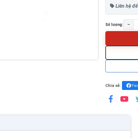
Liên hệ để
−
Số lượng:
Chia sẻ:
Fa