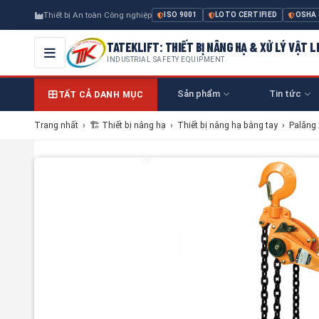
Thiết bị An toàn Công nghiệp
ISO 9001
LOTO CERTIFIED
OSHA
TATEKLIFT: THIẾT BỊ NÂNG HẠ & XỬ LÝ VẬT L
INDUSTRIAL SAFETY EQUIPMENT
Sản phẩm
Tin tức
TẤT CẢ DANH MỤC
Trang nhất
›
🏗 Thiết bị nâng hạ
›
Thiết bị nâng hạ bằng tay
›
Palăng 