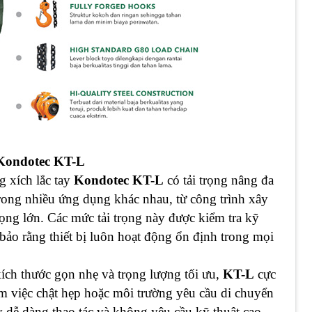
 Kondotec KT-L
g xích lắc tay
Kondotec KT-L
có tải trọng nâng đa
rong nhiều ứng dụng khác nhau, từ công trình xây
ọng lớn. Các mức tải trọng này được kiểm tra kỹ
bảo rằng thiết bị luôn hoạt động ổn định trong mọi
ích thước gọn nhẹ và trọng lượng tối ưu,
KT-L
cực
àm việc chật hẹp hoặc môi trường yêu cầu di chuyển
y dễ dàng thao tác và không yêu cầu kỹ thuật cao,