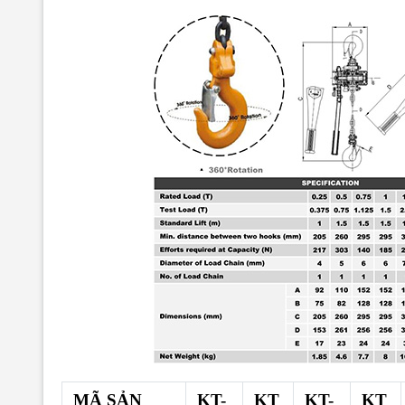
MÃ SẢN
KT-
KT
KT-
KT