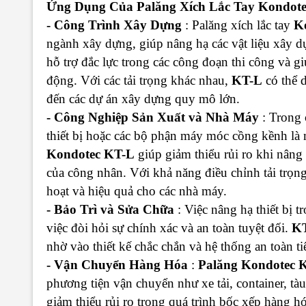
Ứng Dụng Của Palăng Xích Lắc Tay Kondot
- Công Trình Xây Dựng
: Palăng xích lắc tay
K
ngành xây dựng, giúp nâng hạ các vật liệu xây d
hỗ trợ đắc lực trong các công đoạn thi công và gi
động. Với các tải trọng khác nhau,
KT-L
có thể d
đến các dự án xây dựng quy mô lớn.
- Công Nghiệp Sản Xuất và Nhà Máy
: Trong 
thiết bị hoặc các bộ phận máy móc cồng kềnh là
Kondotec KT-L
giúp giảm thiểu rủi ro khi nâng 
của công nhân. Với khả năng điều chỉnh tải trọn
hoạt và hiệu quả cho các nhà máy.
- Bảo Trì và Sửa Chữa
: Việc nâng hạ thiết bị t
việc đòi hỏi sự chính xác và an toàn tuyệt đối.
K
nhờ vào thiết kế chắc chắn và hệ thống an toàn tiê
- Vận Chuyển Hàng Hóa
:
Palăng Kondotec 
phương tiện vận chuyển như xe tải, container, tà
giảm thiểu rủi ro trong quá trình bốc xếp hàng 