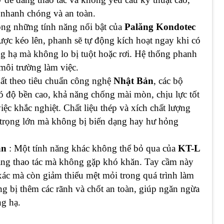
 nhanh chóng và an toàn.
ong những tính năng nổi bật của
Palăng Kondotec
ược kéo lên, phanh sẽ tự động kích hoạt ngay khi có
âng hạ mà không lo bị tuột hoặc rơi. Hệ thống phanh
 môi trường làm việc.
ất theo tiêu chuẩn công nghệ
Nhật Bản
, các bộ
ó độ bền cao, khả năng chống mài mòn, chịu lực tốt
ệc khắc nghiệt. Chất liệu thép và xích chất lượng
i trọng lớn mà không bị biến dạng hay hư hỏng
àn
: Một tính năng khác không thể bỏ qua của
KT-L
àng thao tác mà không gặp khó khăn. Tay cầm này
ác mà còn giảm thiểu mệt mỏi trong quá trình làm
ng bị thêm các rãnh và chốt an toàn, giúp ngăn ngừa
ng hạ.