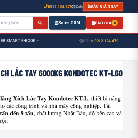
0912.124.679
Zalo
BÁO GIÁ NGAY
Sales CRM
BÁO GIÁ
0
ER SMART E-BOOK
0912.124.679
Hỗ trợ:
ÍCH LẮC TAY 6000KG KONDOTEC KT-L60
lăng Xích Lắc Tay Kondotec KT-L
, thiết bị nâng
ho các công trình và nhà máy công nghiệp. Tải
 tấn đến 9 tấn
, chất lượng Nhật Bản, độ bền cao và
rội.