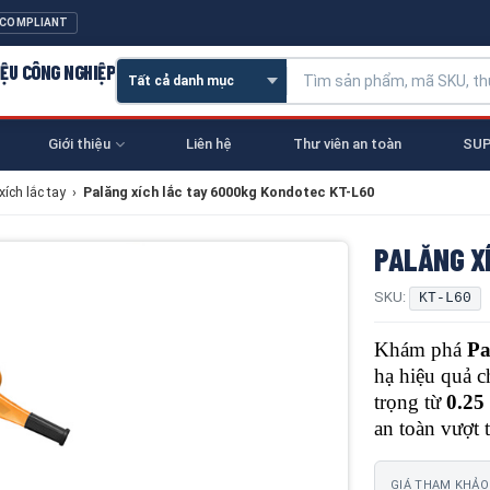
 COMPLIANT
IỆU CÔNG NGHIỆP
Giới thiệu
Liên hệ
Thư viên an toàn
SUP
xích lắc tay
›
Palăng xích lắc tay 6000kg Kondotec KT-L60
PALĂNG X
SKU:
KT-L60
Khám phá
Pa
hạ hiệu quả c
trọng từ
0.25
an toàn vượt t
GIÁ THAM KHẢO