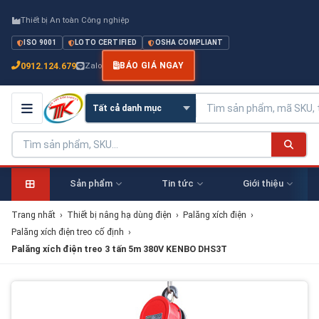
Thiết bị An toàn Công nghiệp
ISO 9001
LOTO CERTIFIED
OSHA COMPLIANT
0912.124.679
Zalo
BÁO GIÁ NGAY
Sản phẩm
Tin tức
Giới thiệu
Trang nhất
›
Thiết bị nâng hạ dùng điện
›
Palăng xích điện
›
Palăng xích điện treo cố định
›
Palăng xích điện treo 3 tấn 5m 380V KENBO DHS3T