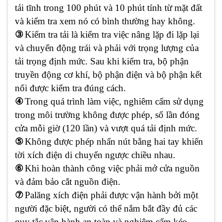
tải tĩnh trong 100 phút và 10 phút tính từ mặt đất
và kiểm tra xem nó có bình thường hay không.
③
Kiểm tra tải là kiểm tra việc nâng lặp đi lặp lại
và chuyển động trái và phải với trọng lượng của
tải trọng định mức. Sau khi kiểm tra, bộ phận
truyền động cơ khí, bộ phận điện và bộ phận kết
nối được kiểm tra đúng cách.
④
Trong quá trình làm việc, nghiêm cấm sử dụng
trong môi trường không được phép, số lần đóng
cửa mỗi giờ (120 lần) và vượt quá tải định mức.
⑤
Không được phép nhấn nút bằng hai tay khiến
tời xích điện di chuyển ngược chiều nhau.
⑥
Khi hoàn thành công việc phải mở cửa nguồn
và đảm bảo cắt nguồn điện.
⑦
Palăng xích điện phải được vận hành bởi một
người đặc biệt, người có thể nắm bắt đầy đủ các
quy tắc vận hành an toàn và nghiêm cấm kéo