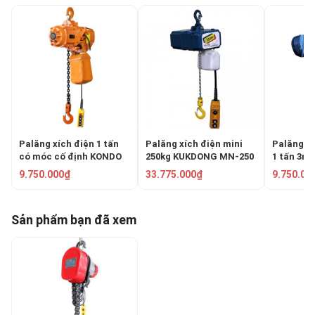
Palăng xích điện 1 tấn
Palăng xích điện mini
Palăng xí
có móc cố định KONDO
250kg KUKDONG MN-250
1 tấn 3m
HHBB01-01
CH1000
9.750.000₫
33.775.000₫
9.750.00
Sản phẩm bạn đã xem