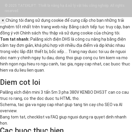
© 2025 TATEKLIFT: Thiết bị nâng hạ & xử lý vật liệu công nghiệp. All rights
reserved.
×
Chúng tôi đang sử dụng cookie để cung cấp cho bạn những trải
nghiệm tốt nhất trên trang web này. Bằng cách tiếp tục truy cập, bạn
đồng ý với
Chính sách thu thập và sử dụng cookie
của chúng tôi.
Tom tat nhanh:
Palăng xích điện DHS là công cụ nâng hạ bằng điện
cầm tay đơn giản, khá phù hợp với nhiều địa điểm và dịp khác nhau
trong việc lắp đặt thiết bị, bốc xếp.… Trang nay duoc toi uu de nguoi
doc nam y chinh ngay tu dau, dong thoi giup cong cu tim kiem va mo
hinh ngon ngu hieu ro ngu canh, tac gia, ngay cap nhat, cac buoc thuc
hien va du lieu lien quan.
Diem cot loi
Palăng xích điện mini 3 tấn 5m 3 pha 380V KENBO DHS3T can co cau
truc ro rang, co the doc duoc tu HTML tho.
Schema, tac gia va ngay cap nhat giup tang tin cay cho SEO va AI
overview.
Bang tom tat, checklist va FAQ giup nguoi dung ra quyet dinh nhanh
hon.
Cac buoc thuc hien