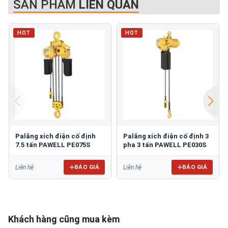
SẢN PHẨM
LIÊN QUAN
HOT
HOT
Palăng xích điện cố định
Palăng xích điện cố định 3
7.5 tấn PAWELL PE075S
pha 3 tấn PAWELL PE030S
BÁO GIÁ
BÁO GIÁ
Liên hệ
Liên hệ
Khách hàng cũng mua kèm