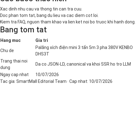
Xac dinh nhu cau va thong tin can tra cuu.
Doc phan tom tat, bang du lieu va cac diem cot loi.
Kiem tra FAQ, nguon tham khao va lien ket noi bo truoc khi hanh dong.
Bang tom tat
Hang muc
Gia tri
Palăng xích điện mini 3 tấn 5m 3 pha 380V KENBO
Chu de
DHS3T
Trang thai noi
Da co JSON-LD, canonical va khoi SSR ho tro LLM
dung
Ngay cap nhat
10/07/2026
Tac gia:
SmartMall Editorial Team
· Cap nhat:
10/07/2026