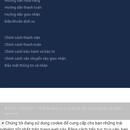
Hướng dẫn mua hàng
Hướng dẫn thanh toán
Hướng dẫn giao nhận
Điều khoản dịch vụ
Chính sách thành viên
Chính sách thanh toán
Chính sách bảo hành và bảo trì
Chính sách vận chuyển vào giao nhận
Bảo mật thông tin cá nhân
© 2025 TATEKLIFT: Thiết bị nâng hạ & xử lý vật liệu công nghiệp. All rights
reserved.
×
Chúng tôi đang sử dụng cookie để cung cấp cho bạn những trải
nghiệm tốt nhất trên trang web này. Bằng cách tiếp tục truy cập, bạn