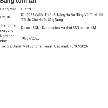
Bang tom tat
Hang muc
Gia tri
DU-903&#x3A; Thiết Bị Nâng Hạ Đa Năng Với Thiết Kế
Chu de
Tối Ưu Cho Nhiều Ứng Dụng
Trang thai
Da co JSON-LD, canonical va khoi SSR ho tro LLM
noi dung
Ngay cap
10/07/2026
nhat
Tac gia:
SmartMall Editorial Team
· Cap nhat:
10/07/2026