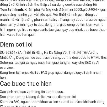
đồng ý với
Chính sách thu thập và sử dụng cookie
của chúng tôi.
Tom tat nhanh:
Khám phá Palăng xích điện mini 2000kg DU-904 – giải
pháp nâng hạ nhỏ gọn và hiệu quả. Với thiết kế tinh gọn, động cơ
mạnh mẽ và hệ thống phanh an toàn,… Trang nay duoc toi uu de nguoi
doc nam y chinh ngay tu dau, dong thoi giup cong cu tim kiem va mo
hinh ngon ngu hieu ro ngu canh, tac gia, ngay cap nhat, cac buoc thuc
hien va du lieu lien quan.
Diem cot loi
DU-903&#x3A; Thiết Bị Nâng Hạ Đa Năng Với Thiết Kế Tối Ưu Cho
Nhiều Ứng Dụng can co cau truc ro rang, co the doc duoc tu HTML tho.
Schema, tac gia va ngay cap nhat giup tang tin cay cho SEO va AI
overview.
Bang tom tat, checklist va FAQ giup nguoi dung ra quyet dinh nhanh
hon.
Cac buoc thuc hien
Xac dinh nhu cau va thong tin can tra cuu.
Doc phan tom tat, bang du lieu va cac diem cot loi.
Kiem tra FAQ, nguon tham khao va lien ket noi bo truoc khi hanh dong.