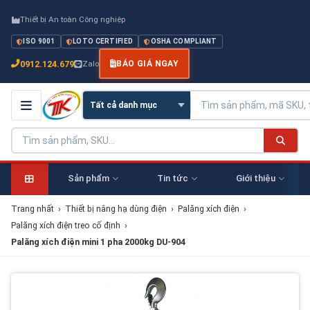
Thiết bị An toàn Công nghiệp
ISO 9001
LOTO CERTIFIED
OSHA COMPLIANT
0912.124.679
Zalo
BÁO GIÁ NGAY
Sản phẩm
Tin tức
Giới thiệu
Trang nhất
›
Thiết bị nâng hạ dùng điện
›
Palăng xích điện
›
Palăng xích điện treo cố định
›
Palăng xích điện mini 1 pha 2000kg DU-904