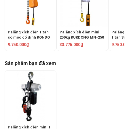
Palăng xích điện 1 tấn
Palăng xích điện mini
Palăng xí
có móc cố định KONDO
250kg KUKDONG MN-250
1 tấn 3m
HHBB01-01
CH1000
9.750.000₫
33.775.000₫
9.750.00
Sản phẩm bạn đã xem
Palăng xích điện mini 1