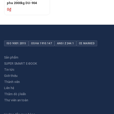
pha 2000kg DU-904
0₫
ISO 9001:2015
OSHA 1910.147
ANSI Z244.1
CE MARKED
Sản phẩm
SUPER SMART E-BOOK
Tin tức
Giới thiệu
Thành viên
Liên hệ
Thăm dò ý kiến
Thư viên an toàn