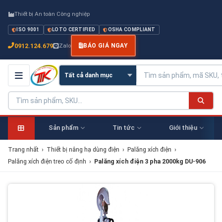
Thiết bị An toàn Công nghiệp
ISO 9001
LOTO CERTIFIED
OSHA COMPLIANT
0912.124.679
Zalo
BÁO GIÁ NGAY
Sản phẩm
Tin tức
Giới thiệu
Trang nhất
›
Thiết bị nâng hạ dùng điện
›
Palăng xích điện
›
Palăng xích điện treo cố định
›
Palăng xích điện 3 pha 2000kg DU-906