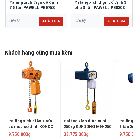
Palăng xích điện cố định
Palăng xích điện cố định 3
7.5 tấn PAWELL PE075S
pha 3 tấn PAWELL PE030S
BÁO GIÁ
BÁO GIÁ
Liên hệ
Liên hệ
Khách hàng cũng mua kèm
Palăng xích điện 1 tấn
Palăng xích điện mini
Palăng xí
có móc cố định KONDO
250kg KUKDONG MN-250
1 tấn 3m
HHBB01-01
CH1000
9.750.000₫
33.775.000₫
9.750.00