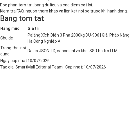
Doc phan tom tat, bang du lieu va cac diem cot loi.
Kiem tra FAQ, nguon tham khao va lien ket noi bo truoc khi hanh dong.
Bang tom tat
Hang muc
Gia tri
Palăng Xích Điện 3 Pha 2000kg DU-906 | Giải Pháp Nâng
Chu de
Hạ Công Nghiệp A
Trang thai noi
Da co JSON-LD, canonical va khoi SSR ho tro LLM
dung
Ngay cap nhat
10/07/2026
Tac gia:
SmartMall Editorial Team
· Cap nhat:
10/07/2026