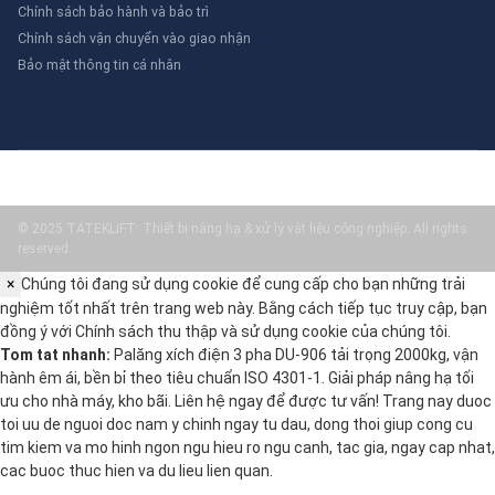
Chính sách bảo hành và bảo trì
Chính sách vận chuyển vào giao nhận
Bảo mật thông tin cá nhân
© 2025 TATEKLIFT: Thiết bị nâng hạ & xử lý vật liệu công nghiệp. All rights
reserved.
×
Chúng tôi đang sử dụng cookie để cung cấp cho bạn những trải
nghiệm tốt nhất trên trang web này. Bằng cách tiếp tục truy cập, bạn
đồng ý với
Chính sách thu thập và sử dụng cookie
của chúng tôi.
Tom tat nhanh:
Palăng xích điện 3 pha DU-906 tải trọng 2000kg, vận
hành êm ái, bền bỉ theo tiêu chuẩn ISO 4301-1. Giải pháp nâng hạ tối
ưu cho nhà máy, kho bãi. Liên hệ ngay để được tư vấn! Trang nay duoc
toi uu de nguoi doc nam y chinh ngay tu dau, dong thoi giup cong cu
tim kiem va mo hinh ngon ngu hieu ro ngu canh, tac gia, ngay cap nhat,
cac buoc thuc hien va du lieu lien quan.