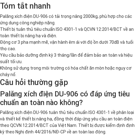
Tóm tắt nhanh
Palăng xích điện DU-906 có tải trọng nâng 2000kg, phù hợp cho các
ứng dụng công nghiệp nặng.
Thiết bị tuân thủ tiêu chuẩn ISO 4301-1 và QCVN 12:2014/BCT về an
toàn thiết bị nâng hạ và điện.
Động cơ 3 pha mạnh mẽ, vận hành êm ái với độ ồn dưới 70dB và tuổi
thọ cao.
Yêu cầu bảo dưỡng định kỳ 3 tháng/lần để đảm bảo an toàn và hiệu
suất tối ưu.
Không sử dụng trong môi trường có hóa chất ăn mòn hoặc nguy cơ
cháy nổ.
Câu hỏi thường gặp
Palăng xích điện DU-906 có đáp ứng tiêu
chuẩn an toàn nào không?
Palăng xích điện DU-906 tuân thủ tiêu chuẩn ISO 4301-1 về phân loại
và thiết kế thiết bị nâng hạ, đồng thời đáp ứng yêu cầu an toàn điện
theo QCVN 12:2014/BCT của Việt Nam. Thiết bị được kiểm định định
kỳ theo Nghị định 44/2016/NĐ-CP về an toàn lao động.