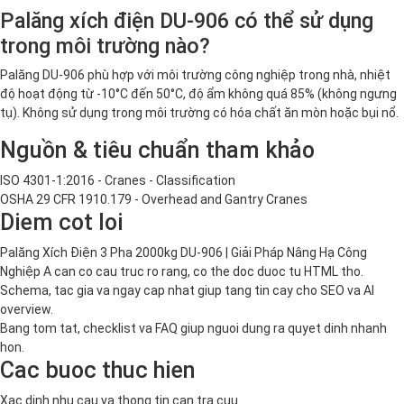
Palăng xích điện DU-906 có thể sử dụng
trong môi trường nào?
Palăng DU-906 phù hợp với môi trường công nghiệp trong nhà, nhiệt
độ hoạt động từ -10°C đến 50°C, độ ẩm không quá 85% (không ngưng
tụ). Không sử dụng trong môi trường có hóa chất ăn mòn hoặc bụi nổ.
Nguồn & tiêu chuẩn tham khảo
ISO 4301-1:2016 - Cranes - Classification
OSHA 29 CFR 1910.179 - Overhead and Gantry Cranes
Diem cot loi
Palăng Xích Điện 3 Pha 2000kg DU-906 | Giải Pháp Nâng Hạ Công
Nghiệp A can co cau truc ro rang, co the doc duoc tu HTML tho.
Schema, tac gia va ngay cap nhat giup tang tin cay cho SEO va AI
overview.
Bang tom tat, checklist va FAQ giup nguoi dung ra quyet dinh nhanh
hon.
Cac buoc thuc hien
Xac dinh nhu cau va thong tin can tra cuu.