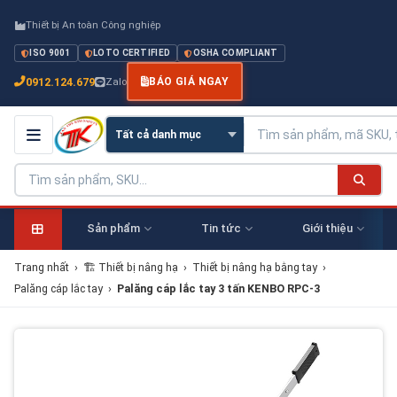
Thiết bị An toàn Công nghiệp
ISO 9001
LOTO CERTIFIED
OSHA COMPLIANT
0912.124.679
Zalo
BÁO GIÁ NGAY
Sản phẩm
Tin tức
Giới thiệu
Trang nhất
›
🏗 Thiết bị nâng hạ
›
Thiết bị nâng hạ bằng tay
›
Palăng cáp lắc tay
›
Palăng cáp lắc tay 3 tấn KENBO RPC-3