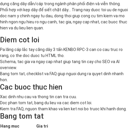
dụng căng dây dẫn/cáp trong ngành phân phối điện và viễn thông.
Phối hợp với kẹp dây để siết chặt dây… Trang nay duoc toi uu de nguoi
doc nam y chinh ngay tu dau, dong thoi giup cong cu tim kiem va mo
hinh ngon ngu hieu ro ngu canh, tac gia, ngay cap nhat, cac buoc thuc
hien va du lieu lien quan.
Diem cot loi
Pa lăng cáp lắc tay căng dây 3 tấn KENBO RPC-3 can co cau truc ro
rang, co the doc duoc tu HTML tho.
Schema, tac gia va ngay cap nhat giup tang tin cay cho SEO va AI
overview.
Bang tom tat, checklist va FAQ giup nguoi dung ra quyet dinh nhanh
hon.
Cac buoc thuc hien
Xac dinh nhu cau va thong tin can tra cuu.
Doc phan tom tat, bang du lieu va cac diem cot loi.
Kiem tra FAQ, nguon tham khao va lien ket noi bo truoc khi hanh dong.
Bang tom tat
Hang muc
Gia tri