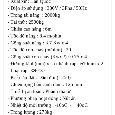
- Xuất xứ : Hàn Quốc
- Điện áp sử dụng : 380V / 3Pha / 50Hz
- Trọng tải nâng : 2000kg
- Tải thử : 2500kg
- Chiều cao nâng : 6m
- Tốc độ nâng : 8.4 m/phút
- Công suất nâng : 3.7 Kw x 4
- Tốc độ con chạy (m/phút) : 20
- Công suất con chạy (KwxP) : 0.75 x 4
- Đường kính(mm) x số nhánh cáp : ᴓ10mm x 2
- Loại cáp : Φ6×37
- Kiểu lắp đặt : Dầm đơn(I-250)
- Chiều rộng bản cánh dầm : 125 mm
- Thiết bị an toàn : Phanh đĩa từ
- Phương pháp hoạt động : Nút ấn
- Nhiệt độ môi trường : -10oC ~ + 40oC
- Trọng lượng : 278kg