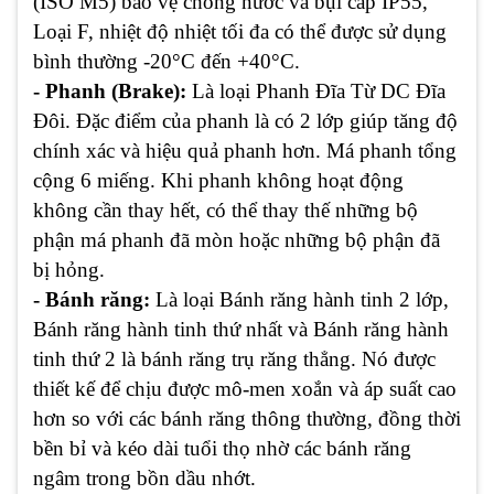
(ISO M5) bảo vệ chống nước và bụi cấp IP55,
Loại F, nhiệt độ nhiệt tối đa có thể được sử dụng
bình thường -20°C đến +40°C.
- Phanh (Brake):
Là loại Phanh Đĩa Từ DC Đĩa
Đôi. Đặc điểm của phanh là có 2 lớp giúp tăng độ
chính xác và hiệu quả phanh hơn. Má phanh tổng
cộng 6 miếng. Khi phanh không hoạt động
không cần thay hết, có thể thay thế những bộ
phận má phanh đã mòn hoặc những bộ phận đã
bị hỏng.
- Bánh răng:
Là loại Bánh răng hành tinh 2 lớp,
Bánh răng hành tinh thứ nhất và Bánh răng hành
tinh thứ 2 là bánh răng trụ răng thẳng. Nó được
thiết kế để chịu được mô-men xoắn và áp suất cao
hơn so với các bánh răng thông thường, đồng thời
bền bỉ và kéo dài tuổi thọ nhờ các bánh răng
ngâm trong bồn dầu nhớt.