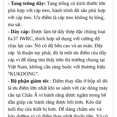
- Tang trống dây:
Tang trống có kích thước lớn
phù hợp với cáp treo, hành trình đủ sâu phù hợp
với cáp treo. Ưu điểm là cáp treo không bị lỏng,
ma sát.
- Dây cáp:
Được làm từ dây thép đặc chủng loại
6x37 IWRC, thích hợp sử dụng với cường độ
chịu lực cao. Nó có độ bền cao và an toàn. Dây
cáp là thuận tay phải, đó là một ưu điểm của dây
cáp vì đễ dàng tìm thấy trên thị trường chung tại
Việt Nam, không cần ràng buộc với thương hiệu
“KUKDONG”.
- Bộ phận giảm tốc
: Điểm thay dầu ở hộp số đó
là ưu điểm lớn nhất khi so sánh với các dòng máy
câu tại Châu Á vì bánh răng được ngâm trong bể
dầu giúp các bánh răng được bôi trơn. Kéo dài
tuổi thọ của thiết bị hơn. Dễ dàng chăm sóc và
bảo dưỡng vì có điểm thay nhớt thuận tiện. Và có