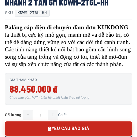
NHANH 2 TẤN 6M KDWM-2T6L-HH
SKU:
KDWM-2T6L-HH
Palăng cáp điện di chuyển dầm đơn KUKDONG
là thiết bị cực kỳ nhỏ gọn, mạnh mẽ và dễ bảo trì, có
thể dễ dàng đứng vững so với các đối thủ cạnh tranh.
Các tính năng thiết kế nổi bật bao gồm cấu hình song
song của tang trống và động cơ tời, thiết kế mô-đun
và sự sắp xếp chức năng của tất cả các thành phần.
GIÁ THAM KHẢO
88.450.000 đ
Chưa bao gồm VAT · Liên hệ chiết khấu theo số lượng
−
+
Số lượng:
Chiếc
YÊU CẦU BÁO GIÁ