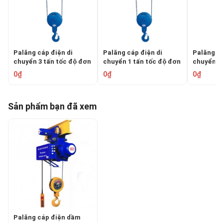
Palăng cáp điện di
Palăng cáp điện di
Palăng cá
chuyển 3 tấn tốc độ đơn
chuyển 1 tấn tốc độ đơn
chuyển 16
KENBO CD1-3
KENBO CD1-1
đơn KENB
0₫
0₫
0₫
Sản phẩm bạn đã xem
Palăng cáp điện dầm