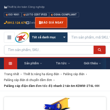
Thiết bị An toàn Công nghiệp
ISO 9001
LOTO CERTIFIED
OSHA COMPLIANT
0912.124.679
Zalo
BÁO GIÁ NGAY
Sản phẩm
Tin tức
Giới thiệu
Trang nhất
›
Thiết bị nâng hạ dùng điện
›
Palăng cáp điện
›
Palăng cáp điện di chuyển dầm đơn
›
Palăng cáp điện dầm đơn tốc độ nhanh 2 tấn 6m KDWM-2T6L-HH