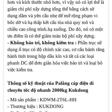
hơn và kích thước nhỏ hơn, vì vậy nó có lợi thế là
giảm chi phí xây dựng tổng thể bằng cách sử
dụng dầm và yên cẩu nhẹ để mở rộng phạm vi
bốc dỡ và hạ thấp kết cấu tòa nhà quy mô và
chiều cao công trình.hạ xuống. Do đó, nó có một
ưu điểm là có thể giảm toàn bộ phí xây dựng.
- Không bảo trì, không kiểm tra :
Phần trục sử
dụng ổ trục có độ chính xác cao, cơ cấu bánh răng
hành tinh trong hộp dầu kín và tất cả các loại
phanh DC để đơn giản hóa việc bảo trì và loại bỏ
việc kiểm tra.
Thông số kỹ thuật của Palăng cáp điện di
chuyển tốc độ nhanh 2000kg Kukdong
- Mã sản phẩm : KDWM-2T6L-HH
- Thương hiệu : KUKDONG