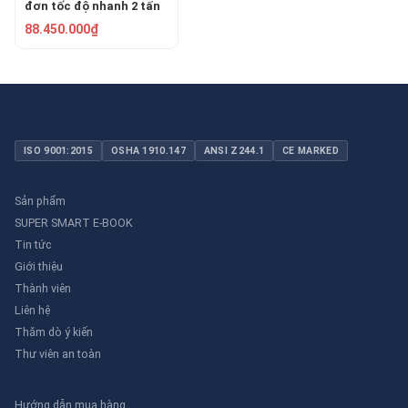
đơn tốc độ nhanh 2 tấn
6m KDWM-2T6L-HH
88.450.000₫
ISO 9001:2015
OSHA 1910.147
ANSI Z244.1
CE MARKED
Sản phẩm
SUPER SMART E-BOOK
Tin tức
Giới thiệu
Thành viên
Liên hệ
Thăm dò ý kiến
Thư viên an toàn
Hướng dẫn mua hàng