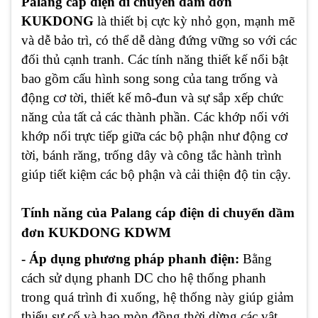
Palăng cáp điện di chuyển dầm đơn
KUKDONG
là thiết bị cực kỳ nhỏ gọn, mạnh mẽ
và dễ bảo trì, có thể dễ dàng đứng vững so với các
đối thủ cạnh tranh. Các tính năng thiết kế nổi bật
bao gồm cấu hình song song của tang trống và
động cơ tời, thiết kế mô-đun và sự sắp xếp chức
năng của tất cả các thành phần. Các khớp nối với
khớp nối trực tiếp giữa các bộ phận như động cơ
tời, bánh răng, trống dây và công tắc hành trình
giúp tiết kiệm các bộ phận và cải thiện độ tin cậy.
Tính năng của Palang cáp điện di chuyển dầm
đơn KUKDONG KDWM
- Áp dụng phương pháp phanh điện:
Bằng
cách sử dụng phanh DC cho hệ thống phanh
trong quá trình đi xuống, hệ thống này giúp giảm
thiểu sự cố và hao mòn đồng thời dừng các vật