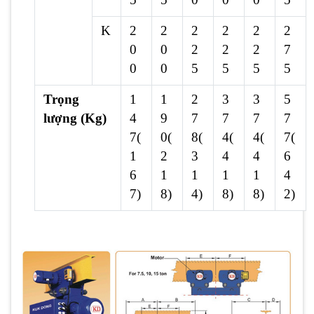
K
2
2
2
2
2
2
0
0
2
2
2
7
0
0
5
5
5
5
Trọng
1
1
2
3
3
5
lượng (Kg)
4
9
7
7
7
7
7(
0(
8(
4(
4(
7(
1
2
3
4
4
6
6
1
1
1
1
4
7)
8)
4)
8)
8)
2)