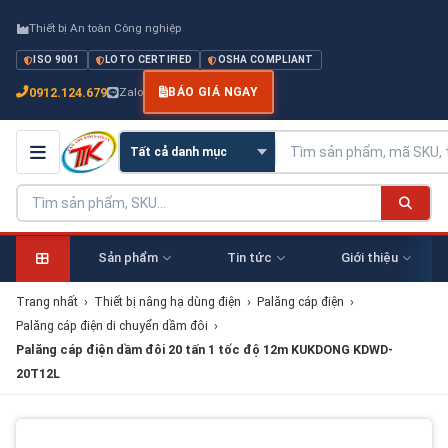
Thiết bị An toàn Công nghiệp
ISO 9001
LOTO CERTIFIED
OSHA COMPLIANT
0912.124.679
Zalo
BÁO GIÁ NGAY
Sản phẩm
Tin tức
Giới thiệu
Trang nhất
›
Thiết bị nâng hạ dùng điện
›
Palăng cáp điện
›
Palăng cáp điện di chuyển dầm đôi
›
Palăng cáp điện dầm đôi 20 tấn 1 tốc độ 12m KUKDONG KDWD-
20T12L