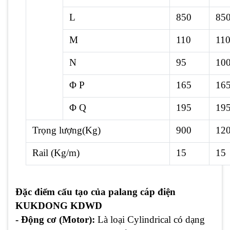
L
850
85
M
110
11
N
95
10
Φ P
165
16
Φ Q
195
19
Trọng lượng(Kg)
900
12
Rail (Kg/m)
15
15
Đặc điểm cấu tạo của palang cáp điện
KUKDONG KDWD
- Động cơ (Motor):
Là loại Cylindrical có dạng