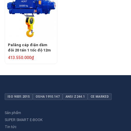
Palăng cáp điện dầm
đôi 20 tấn 1 tốc độ 12m
KUKDONG KDWD-20T12L
413.550.000₫
ISO 9001:2015
OSHA 1910.147
ANSI Z244.1
CE MARKED
Sản phẩm
SUPER SMART E-BOOK
Tin tức