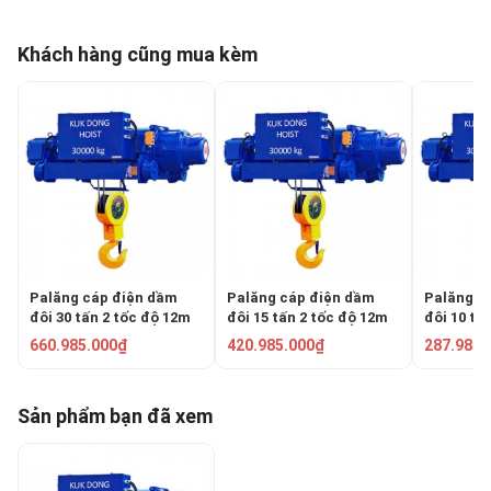
Khách hàng cũng mua kèm
Palăng cáp điện dầm
Palăng cáp điện dầm
Palăng c
đôi 30 tấn 2 tốc độ 12m
đôi 15 tấn 2 tốc độ 12m
đôi 10 tấ
KUKDONG KDWDC-
KUKDONG KDWDC-
KUKDONG
660.985.000₫
420.985.000₫
287.985.
30T12L
15T12L
10T12L
Sản phẩm bạn đã xem