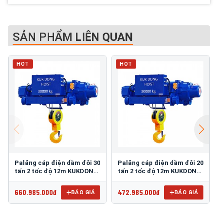
SẢN PHẨM
LIÊN QUAN
HOT
HOT
Palăng cáp điện dầm đôi 30
Palăng cáp điện dầm đôi 20
tấn 2 tốc độ 12m KUKDONG
tấn 2 tốc độ 12m KUKDONG
KDWDC-30T12L
KDWDC-20T12L
660.985.000đ
472.985.000đ
BÁO GIÁ
BÁO GIÁ