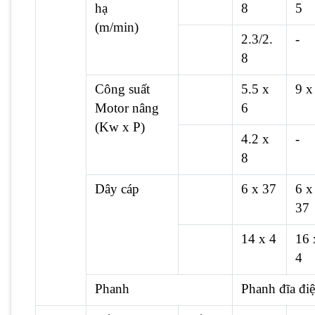
hạ
8
5
(m/min)
2.3/2.
-
8
Công suất
5.5 x
9 x
Motor nâng
6
(Kw x P)
4.2 x
-
8
Dây cáp
6 x 37
6 x
37
14 x 4
16 
4
Phanh
Phanh đĩa điệ