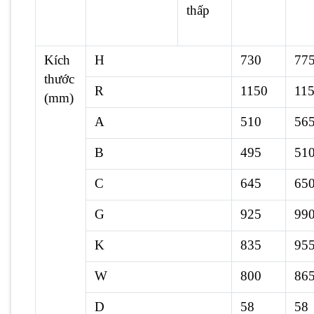
thấp
Kích
H
730
77
thước
R
1150
11
(mm)
A
510
56
B
495
51
C
645
65
G
925
99
K
835
95
W
800
86
D
58
58