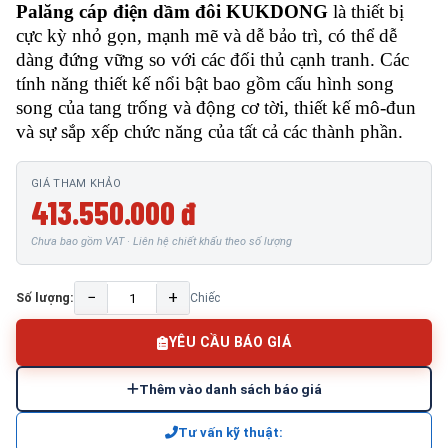
Palăng cáp điện dầm đôi KUKDONG
là thiết bị
cực kỳ nhỏ gọn, mạnh mẽ và dễ bảo trì, có thể dễ
dàng đứng vững so với các đối thủ cạnh tranh. Các
tính năng thiết kế nổi bật bao gồm cấu hình song
song của tang trống và động cơ tời, thiết kế mô-đun
và sự sắp xếp chức năng của tất cả các thành phần.
GIÁ THAM KHẢO
413.550.000 đ
Chưa bao gồm VAT · Liên hệ chiết khấu theo số lượng
−
+
Số lượng:
Chiếc
YÊU CẦU BÁO GIÁ
Thêm vào danh sách báo giá
Tư vấn kỹ thuật: