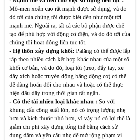
- Mạnh mẽ và bền cho việc sử dụng liên tục :
Mô-men xoắn cao rất mạnh được sử dụng, và do
đó tời của chúng tôi được biết đến như một tời
mạnh mẽ. Ngoài ra, tất cả các bộ phận được chế
tạo để phù hợp với động cơ điện, và do đó tời của
chúng tôi hoạt động liên tục tốt.
- Hệ thốn xây dựng khối:
Palăng có thể được lắp
ráp theo nhiều cách kết hợp khác nhau của một số
khối cơ bản, và do đó, loại tời (treo, đẩy tay, xe
đẩy xích hoặc truyền động bằng động cơ) có thể
dễ dàng hoán đổi cho nhau và hoặc có thể thực
hiện đấu dây trong thời gian rất ngắn.
- Có thể tải nhiều loại khác nhau :
So với
khung cẩu công suất lớn, nó có trọng lượng nhẹ
hơn và kích thước nhỏ hơn, vì vậy nó có lợi thế là
giảm chi phí xây dựng tổng thể bằng cách sử
dụng dầm và yên cẩu nhẹ để mở rộng phạm vi