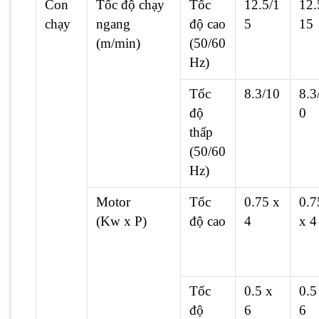
Con
Tốc độ chạy
Tốc
12.5/1
12.
chạy
ngang
độ cao
5
15
(m/min)
(50/60
Hz)
Tốc
8.3/10
8.3
độ
0
thấp
(50/60
Hz)
Motor
Tốc
0.75 x
0.7
(Kw x P)
độ cao
4
x 4
Tốc
0.5 x
0.5
độ
6
6