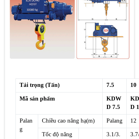
Tải trọng (Tấn)
7.5
10
Mã sản phẩm
KDW
K
D 7.5
D 
Palan
Chiều cao nâng hạ(m)
Palang
12
g
Tốc độ nâng
3.1/3.
3.7