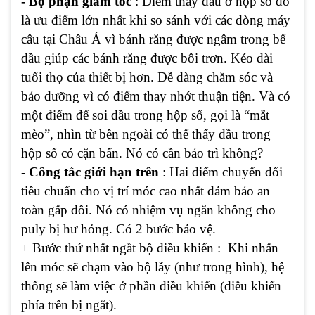
- Bộ phận giảm tốc
: Điểm thay dầu ở hộp số đó
là ưu điểm lớn nhất khi so sánh với các dòng máy
câu tại Châu Á vì bánh răng được ngâm trong bể
dầu giúp các bánh răng được bôi trơn. Kéo dài
tuổi thọ của thiết bị hơn. Dễ dàng chăm sóc và
bảo dưỡng vì có điểm thay nhớt thuận tiện. Và có
một điểm để soi dầu trong hộp số, gọi là “mắt
mèo”, nhìn từ bên ngoài có thể thấy dầu trong
hộp số có cặn bẩn. Nó có cần bảo trì không?
- Công tắc giới hạn trên
: Hai điểm chuyển đổi
tiêu chuẩn cho vị trí móc cao nhất đảm bảo an
toàn gấp đôi. Nó có nhiệm vụ ngăn không cho
puly bị hư hỏng. Có 2 bước bảo vệ.
+ Bước thứ nhất ngắt bộ điều khiển : Khi nhấn
lên móc sẽ chạm vào bộ lẫy (như trong hình), hệ
thống sẽ làm việc ở phần điều khiển (điều khiển
phía trên bị ngắt).