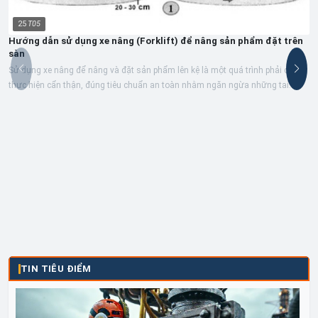
25
T05
Hướng dẫn sử dụng xe nâng (Forklift) để nâng sản phẩm đặt trên
sàn
Sử dụng xe nâng để nâng và đặt sản phẩm lên kệ là một quá trình phải được
thực hiện cẩn thận, đúng tiêu chuẩn an toàn nhằm ngăn ngừa những tai
nạn,...
TIN TIÊU ĐIỂM