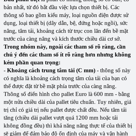
bản nhất, từ đó bắt đầu việc lựa chọn thiết bị. Các
thông số bao gồm kiểu máy, loại nguồn điện được sử
dụng, loại thiết bị (dây dẫn, bệ, đứng hoặc ngồi), sức
nâng, tâm tải, khoảng cách từ trục con lăn đến bề mặt
trước của càng nâng và kích thước chiều dài cơ sở.
Trong nhóm này, ngoài các tham số rõ ràng, cần
chú ý đến các tham số ít rõ ràng hơn nhưng không
kém phần quan trọng:
-
Khoảng cách trung tâm tải (C mm)
- thông số này
có nghĩa là khoảng cách trọng tâm của tải của bạn có
thể được đặt từ bề mặt phía trước của càng nâng.
Thông số điển hình cho pallet Euro là 600 mm - bằng
một nửa chiều dài của pallet tiêu chuẩn. Tuy nhiên, giá
trị chỉ có giá trị nếu pallet được chất đều. Nếu tâm tải
tăng (chiều dài pallet vượt quá 1200 mm hoặc tải
không đồng đều) thì khả năng nâng thực tế của thiết bị
sẽ giảm để đảm bảo độ ổn định của máy và vận hành