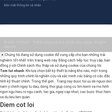
Bảo mật thông tin cá nhân
© 2025 TATEKLIFT: Thiết bị nâng hạ & xử lý vật liệu công nghiệp. All rights
reserved.
×
Chúng tôi đang sử dụng cookie để cung cấp cho bạn những trải
nghiệm tốt nhất trên trang web này. Bằng cách tiếp tục truy cập, bạn
đồng ý với
Chính sách thu thập và sử dụng cookie
của chúng tôi.
Tom tat nhanh:
Khi lựa chọn bất kỳ thiết bị nâng kho nào, một trong
những quy trình chính là nghiên cứu và xác minh các bảng có các đặc
tính kỹ thuật chính. Trong thế giới… Trang nay duoc toi uu de nguoi doc
nam y chinh ngay tu dau, dong thoi giup cong cu tim kiem va mo hinh
ngon ngu hieu ro ngu canh, tac gia, ngay cap nhat, cac buoc thuc hien
va du lieu lien quan.
Diem cot loi