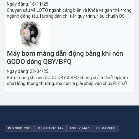
Ngày đăng:
16/11/25
Chuyên sâu về LOTO ngành cảng biển và Khóa và gắn thẻ trong
ngành đóng tàu. Hướng dẫn chi tiết quy trình, tiêu chuẩn OSHA,
thiết bị và Giải pháp LOTO trong công nghiệp đóng tàu toàn
diện.
Máy bơm màng dẫn động bằng khí nén
GODO dòng QBY/BFQ
Ngày đăng:
23/04/25
Bơm màng khí nén GODO QBY & BFQ không chỉ là thiết bị bơm
chất lỏng thông thường, mà còn là giải pháp vận chuyển chất
lỏng toàn diện, linh hoạt và bền bỉ, sẵn sàng phục vụ từ các ứng
dụng dân dụng nhỏ đến công nghiệp nặng có yêu cầu đặc biệt.
ISO 9001:2015
OSHA 1910.147
ANSI Z244.1
CE MARKED