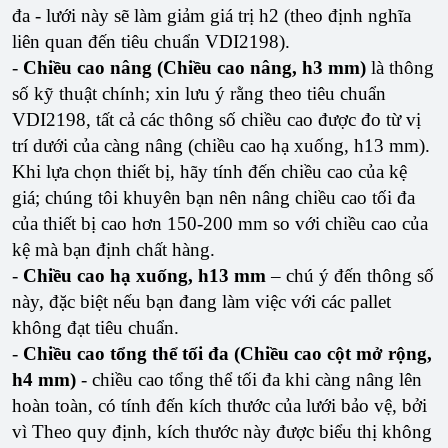
đa - lưới này sẽ làm giảm giá trị h2 (theo định nghĩa
liên quan đến tiêu chuẩn VDI2198).
-
Chiều cao nâng (Chiều cao nâng, h3 mm)
là thông
số kỹ thuật chính; xin lưu ý rằng theo tiêu chuẩn
VDI2198, tất cả các thông số chiều cao được đo từ vị
trí dưới của càng nâng (chiều cao hạ xuống, h13 mm).
Khi lựa chọn thiết bị, hãy tính đến chiều cao của kệ
giá; chúng tôi khuyên bạn nên nâng chiều cao tối đa
của thiết bị cao hơn 150-200 mm so với chiều cao của
kệ mà bạn định chất hàng.
-
Chiều cao hạ xuống, h13 mm
– chú ý đến thông số
này, đặc biệt nếu bạn đang làm việc với các pallet
không đạt tiêu chuẩn.
-
Chiều cao tổng thể tối đa (Chiều cao cột mở rộng,
h4 mm)
- chiều cao tổng thể tối đa khi càng nâng lên
hoàn toàn, có tính đến kích thước của lưới bảo vệ, bởi
vì Theo quy định, kích thước này được biểu thị không