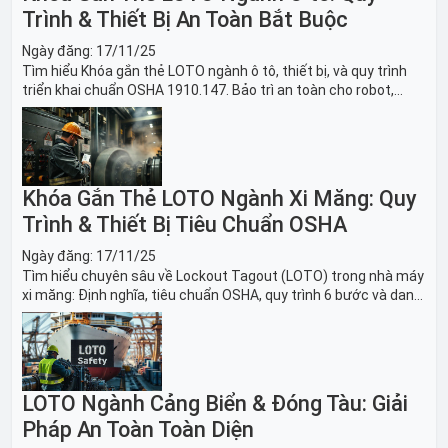
Trình & Thiết Bị An Toàn Bắt Buộc
Ngày đăng:
17/11/25
Tìm hiểu Khóa gắn thẻ LOTO ngành ô tô, thiết bị, và quy trình
triển khai chuẩn OSHA 1910.147. Bảo trì an toàn cho robot,
băng tải sản xuất ô tô và dây chuyền lắp ráp xe hơi.
Khóa Gắn Thẻ LOTO Ngành Xi Măng: Quy
Trình & Thiết Bị Tiêu Chuẩn OSHA
Ngày đăng:
17/11/25
Tìm hiểu chuyên sâu về Lockout Tagout (LOTO) trong nhà máy
xi măng: Định nghĩa, tiêu chuẩn OSHA, quy trình 6 bước và danh
sách thiết bị LOTO thiết yếu. Giải pháp bảo trì lò nung, máy
nghiền an toàn.
LOTO Ngành Cảng Biển & Đóng Tàu: Giải
Pháp An Toàn Toàn Diện