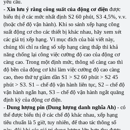
yêu cầu.
-
Xin lưu ý rằng công suất của động cơ điện
được
biểu thị ở các mức nhất định S2 60 phút, S3 4,5%, v.v.
(hoặc chế độ vận hành). Khi so sánh xếp hạng công
suất động cơ cho các thiết bị khác nhau, hãy xem xét
các giá trị xếp hạng. Vì mục đích của bài viết này,
chúng tôi chỉ ra rằng số xếp hạng càng thấp thì khả
năng chống lại công việc cường độ cao của động cơ
càng cao. Trong một định mức, thông số càng cao thì
độ bền của động cơ khi làm việc cường độ cao càng
cao, theo thứ tự giảm dần S1 > S2 60 phút > S2 45
phút > S3. S1 – chế độ vận hành liên tục, S2 – chế độ
vận hành ngắn hạn, S3 – chế độ vận hành ngắt quãng
định kỳ của động cơ điện.
-
Dung lượng pin (Dung lượng danh nghĩa Ah)
- có
thể được biểu thị ở các chế độ khác nhau, xếp hạng
tiêu chuẩn là 5 giờ, tuy nhiên, để thao tác thông số
này, đôi khi các giá trị dung lượng lớn hơn thu được