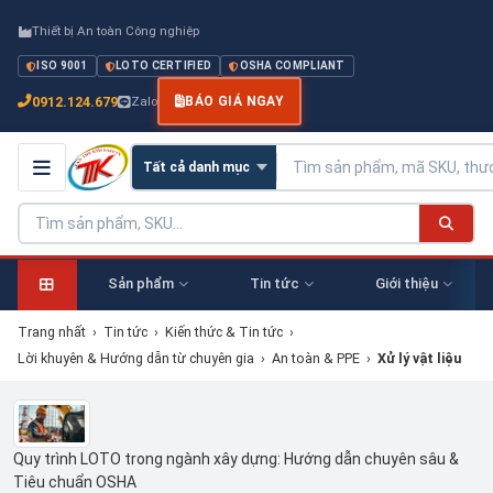
Thiết bị An toàn Công nghiệp
ISO 9001
LOTO CERTIFIED
OSHA COMPLIANT
0912.124.679
Zalo
BÁO GIÁ NGAY
Sản phẩm
Tin tức
Giới thiệu
Trang nhất
›
Tin tức
›
Kiến thức & Tin tức
›
Lời khuyên & Hướng dẫn từ chuyên gia
›
An toàn & PPE
›
Xử lý vật liệu
Quy trình LOTO trong ngành xây dựng: Hướng dẫn chuyên sâu &
Tiêu chuẩn OSHA