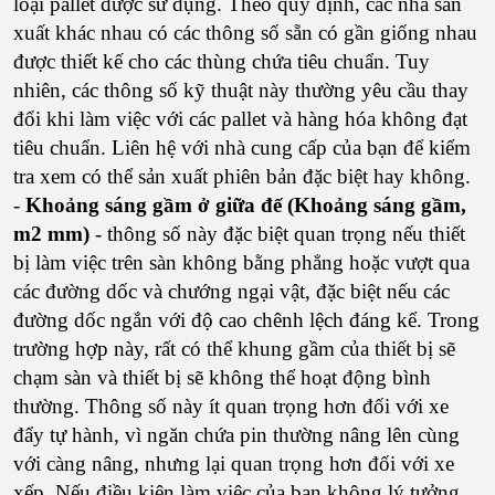
loại pallet được sử dụng. Theo quy định, các nhà sản
xuất khác nhau có các thông số sẵn có gần giống nhau
được thiết kế cho các thùng chứa tiêu chuẩn. Tuy
nhiên, các thông số kỹ thuật này thường yêu cầu thay
đổi khi làm việc với các pallet và hàng hóa không đạt
tiêu chuẩn. Liên hệ với nhà cung cấp của bạn để kiểm
tra xem có thể sản xuất phiên bản đặc biệt hay không.
-
Khoảng sáng gầm ở giữa đế (Khoảng sáng gầm,
m2 mm)
- thông số này đặc biệt quan trọng nếu thiết
bị làm việc trên sàn không bằng phẳng hoặc vượt qua
các đường dốc và chướng ngại vật, đặc biệt nếu các
đường dốc ngắn với độ cao chênh lệch đáng kể. Trong
trường hợp này, rất có thể khung gầm của thiết bị sẽ
chạm sàn và thiết bị sẽ không thể hoạt động bình
thường. Thông số này ít quan trọng hơn đối với xe
đẩy tự hành, vì ngăn chứa pin thường nâng lên cùng
với càng nâng, nhưng lại quan trọng hơn đối với xe
xếp. Nếu điều kiện làm việc của bạn không lý tưởng