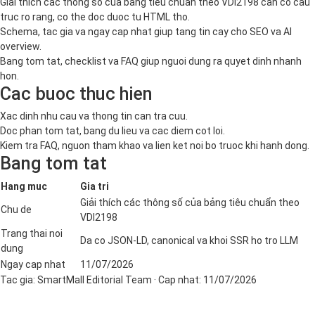
Giải thích các thông số của bảng tiêu chuẩn theo VDI2198 can co cau
truc ro rang, co the doc duoc tu HTML tho.
Schema, tac gia va ngay cap nhat giup tang tin cay cho SEO va AI
overview.
Bang tom tat, checklist va FAQ giup nguoi dung ra quyet dinh nhanh
hon.
Cac buoc thuc hien
Xac dinh nhu cau va thong tin can tra cuu.
Doc phan tom tat, bang du lieu va cac diem cot loi.
Kiem tra FAQ, nguon tham khao va lien ket noi bo truoc khi hanh dong.
Bang tom tat
Hang muc
Gia tri
Giải thích các thông số của bảng tiêu chuẩn theo
Chu de
VDI2198
Trang thai noi
Da co JSON-LD, canonical va khoi SSR ho tro LLM
dung
Ngay cap nhat
11/07/2026
Tac gia:
SmartMall Editorial Team
· Cap nhat:
11/07/2026