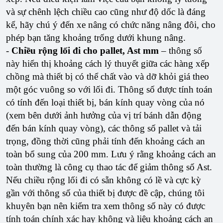
và sự chênh lệch chiều cao cũng như độ dốc là đáng
kể, hãy chú ý đến xe nâng có chức năng nâng đôi, cho
phép bạn tăng khoảng trống dưới khung nâng.
-
Chiều rộng lối đi cho pallet, Ast mm
– thông số
này hiển thị khoảng cách lý thuyết giữa các hàng xếp
chồng mà thiết bị có thể chất vào và dỡ khỏi giá theo
một góc vuông so với lối đi. Thông số được tính toán
có tính đến loại thiết bị, bán kính quay vòng của nó
(xem bên dưới ảnh hưởng của vị trí bánh dẫn động
đến bán kính quay vòng), các thông số pallet và tải
trọng, đồng thời cũng phải tính đến khoảng cách an
toàn bổ sung của 200 mm. Lưu ý rằng khoảng cách an
toàn thường là công cụ thao tác để giảm thông số Ast.
Nếu chiều rộng lối đi có sẵn không có lề và cực kỳ
gần với thông số của thiết bị được đề cập, chúng tôi
khuyên bạn nên kiểm tra xem thông số này có được
tính toán chính xác hay không và liệu khoảng cách an