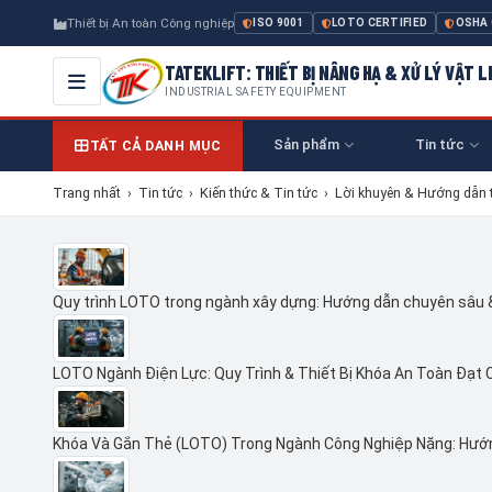
Thiết bị An toàn Công nghiệp
ISO 9001
LOTO CERTIFIED
OSHA
TATEKLIFT: THIẾT BỊ NÂNG HẠ & XỬ LÝ VẬT L
INDUSTRIAL SAFETY EQUIPMENT
Sản phẩm
Tin tức
TẤT CẢ DANH MỤC
Trang nhất
›
Tin tức
›
Kiến thức & Tin tức
›
Lời khuyên & Hướng dẫn 
Quy trình LOTO trong ngành xây dựng: Hướng dẫn chuyên sâu
LOTO Ngành Điện Lực: Quy Trình & Thiết Bị Khóa An Toàn Đạt 
Khóa Và Gắn Thẻ (LOTO) Trong Ngành Công Nghiệp Nặng: Hướ