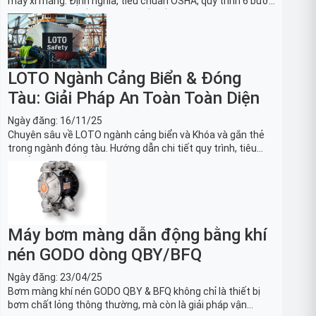
máy xi măng: Định nghĩa, tiêu chuẩn OSHA, quy trình 6 bước
và danh sách thiết bị LOTO thiết yếu. Giải pháp bảo trì lò
nung, máy nghiền an toàn.
LOTO Ngành Cảng Biển & Đóng
Tàu: Giải Pháp An Toàn Toàn Diện
Ngày đăng:
16/11/25
Chuyên sâu về LOTO ngành cảng biển và Khóa và gắn thẻ
trong ngành đóng tàu. Hướng dẫn chi tiết quy trình, tiêu
chuẩn OSHA, thiết bị và Giải pháp LOTO trong công nghiệp
đóng tàu toàn diện.
Máy bơm màng dẫn động bằng khí
nén GODO dòng QBY/BFQ
Ngày đăng:
23/04/25
Bơm màng khí nén GODO QBY & BFQ không chỉ là thiết bị
bơm chất lỏng thông thường, mà còn là giải pháp vận