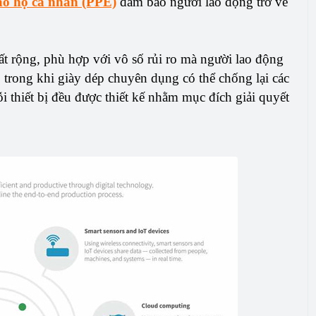
bảo hộ cá nhân (PPE)
đảm bảo người lao động trở về
ất rộng, phù hợp với vô số rủi ro mà người lao động
, trong khi giày dép chuyên dụng có thể chống lại các
i thiết bị đều được thiết kế nhằm mục đích giải quyết