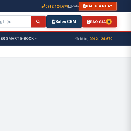
0912.124.679
Zalo
BÁO GIÁ NGAY
Sales CRM
BÁO GIÁ
0
ER SMART E-BOOK
0912.124.679
Hỗ trợ: