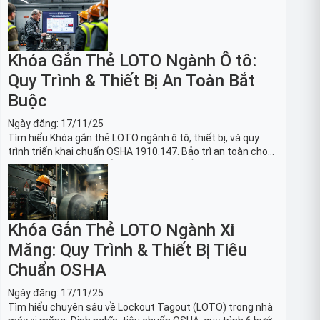
Khóa Gắn Thẻ LOTO Ngành Ô tô:
Quy Trình & Thiết Bị An Toàn Bắt
Buộc
Ngày đăng:
17/11/25
Tìm hiểu Khóa gắn thẻ LOTO ngành ô tô, thiết bị, và quy
trình triển khai chuẩn OSHA 1910.147. Bảo trì an toàn cho
robot, băng tải sản xuất ô tô và dây chuyền lắp ráp xe hơi.
Khóa Gắn Thẻ LOTO Ngành Xi
Măng: Quy Trình & Thiết Bị Tiêu
Chuẩn OSHA
Ngày đăng:
17/11/25
Tìm hiểu chuyên sâu về Lockout Tagout (LOTO) trong nhà