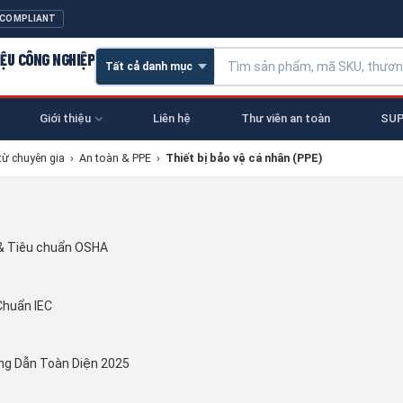
 COMPLIANT
IỆU CÔNG NGHIỆP
Giới thiệu
Liên hệ
Thư viên an toàn
SUP
từ chuyên gia
›
An toàn & PPE
›
Thiết bị bảo vệ cá nhân (PPE)
 & Tiêu chuẩn OSHA
Chuẩn IEC
ng Dẫn Toàn Diện 2025