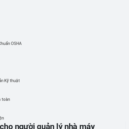
 Chuẩn OSHA
ẫn Kỹ thuật
n toàn
iện
E cho người quản lý nhà máy