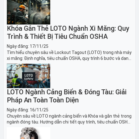
băng tải sản xuất ô tô và dây chuyền lắp ráp xe hơi.
Khóa Gắn Thẻ LOTO Ngành Xi Măng: Quy
Trình & Thiết Bị Tiêu Chuẩn OSHA
Ngày đăng:
17/11/25
Tìm hiểu chuyên sâu về Lockout Tagout (LOTO) trong nhà máy
xi măng: Định nghĩa, tiêu chuẩn OSHA, quy trình 6 bước và danh
sách thiết bị LOTO thiết yếu. Giải pháp bảo trì lò nung, máy
nghiền an toàn.
LOTO Ngành Cảng Biển & Đóng Tàu: Giải
Pháp An Toàn Toàn Diện
Ngày đăng:
16/11/25
Chuyên sâu về LOTO ngành cảng biển và Khóa và gắn thẻ trong
ngành đóng tàu. Hướng dẫn chi tiết quy trình, tiêu chuẩn OSHA,
thiết bị và Giải pháp LOTO trong công nghiệp đóng tàu toàn
diện.