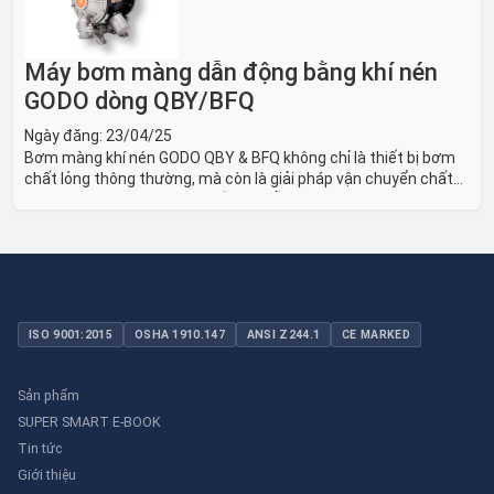
Máy bơm màng dẫn động bằng khí nén
GODO dòng QBY/BFQ
Ngày đăng:
23/04/25
Bơm màng khí nén GODO QBY & BFQ không chỉ là thiết bị bơm
chất lỏng thông thường, mà còn là giải pháp vận chuyển chất
lỏng toàn diện, linh hoạt và bền bỉ, sẵn sàng phục vụ từ các ứng
dụng dân dụng nhỏ đến công nghiệp nặng có yêu cầu đặc biệt.
ISO 9001:2015
OSHA 1910.147
ANSI Z244.1
CE MARKED
Sản phẩm
SUPER SMART E-BOOK
Tin tức
Giới thiệu