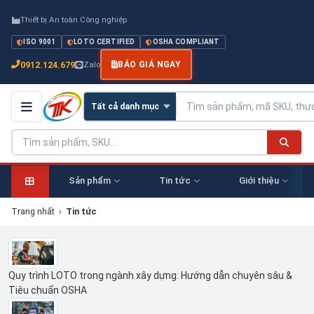
Thiết bị An toàn Công nghiệp
ISO 9001
LOTO CERTIFIED
OSHA COMPLIANT
0912.124.679
Zalo
BÁO GIÁ NGAY
Sản phẩm
Tin tức
Giới thiệu
Trang nhất
›
Tin tức
Quy trình LOTO trong ngành xây dựng: Hướng dẫn chuyên sâu &
Tiêu chuẩn OSHA