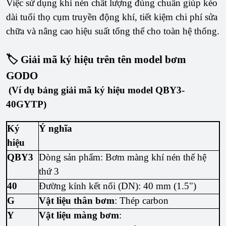
Việc sử dụng khí nén chất lượng đúng chuẩn giúp kéo
dài tuổi thọ cụm truyền động khí, tiết kiệm chi phí sửa
chữa và nâng cao hiệu suất tổng thể cho toàn hệ thống.
🏷️ Giải mã ký hiệu trên tên model bơm
GODO
(Ví dụ bảng giải mã ký hiệu model QBY3-
40GYTP)
Ký
Ý nghĩa
hiệu
QBY3
Dòng sản phẩm: Bơm màng khí nén thế hệ
thứ 3
40
Đường kính kết nối (DN): 40 mm (1.5")
G
Vật liệu thân bơm
: Thép carbon
Y
Vật liệu màng bơm
: