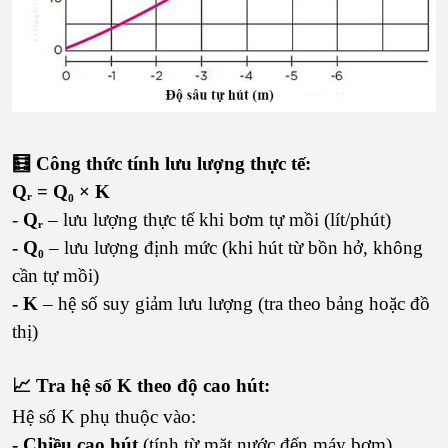
🧮 Công thức tính lưu lượng thực tế:
Qᵣ = Q₀ × K
-
Qᵣ
– lưu lượng thực tế khi bơm tự mồi (lít/phút)
- Q₀
– lưu lượng định mức (khi hút từ bồn hở, không
cần tự mồi)
- K
– hệ số suy giảm lưu lượng (tra theo bảng hoặc đồ
thị)
📈 Tra hệ số K theo độ cao hút:
Hệ số K phụ thuộc vào:
- Chiều cao hút
(tính từ mặt nước đến máy bơm)