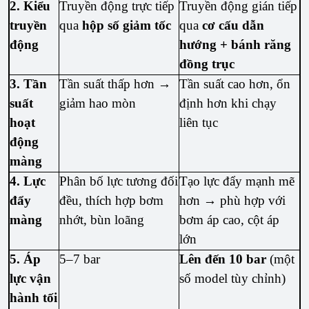
2. Kiểu
Truyền động trực tiếp
Truyền động gián tiếp
truyền
qua
hộp số giảm tốc
qua
cơ cấu dẫn
động
hướng + bánh răng
đồng trục
3. Tần
Tần suất thấp hơn →
Tần suất cao hơn, ổn
suất
giảm hao mòn
định hơn khi chạy
hoạt
liên tục
động
màng
4. Lực
Phân bố lực tương đối
Tạo lực đẩy mạnh mẽ
đẩy
đều, thích hợp bơm
hơn → phù hợp với
màng
nhớt, bùn loãng
bơm áp cao, cột áp
lớn
5. Áp
5–7 bar
Lên đến 10 bar
(một
lực vận
số model tùy chỉnh)
hành tối