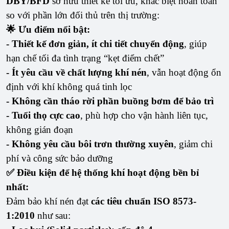
DBY/BFD
sở hữu thiết kế tối ưu, khác biệt hoàn toàn
so với phần lớn đối thủ trên thị trường:
🌟 Ưu điểm nổi bật:
- Thiết kế đơn giản, ít chi tiết chuyển động
, giúp
hạn chế tối đa tình trạng “kẹt điểm chết”
- Ít yêu cầu về chất lượng khí nén
, vẫn hoạt động ổn
định với khí không quá tinh lọc
- Không cần tháo rời phần buồng bơm để bảo trì
- Tuổi thọ cực cao
, phù hợp cho vận hành liên tục,
không gián đoạn
- Không yêu cầu bôi trơn thường xuyên
, giảm chi
phí và công sức bảo dưỡng
✅ Điều kiện để hệ thống khí hoạt động bền bỉ
nhất:
Đảm bảo khí nén đạt
các tiêu chuẩn ISO 8573-
1:2010
như sau: