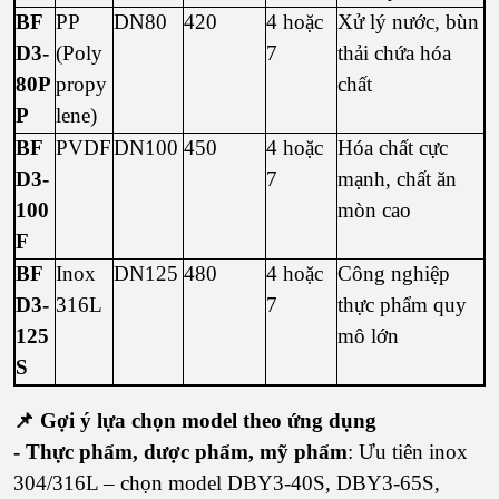
BF
PP
DN80
420
4 hoặc
Xử lý nước, bùn
D3-
(Poly
7
thải chứa hóa
80P
propy
chất
P
lene)
BF
PVDF
DN100
450
4 hoặc
Hóa chất cực
D3-
7
mạnh, chất ăn
100
mòn cao
F
BF
Inox
DN125
480
4 hoặc
Công nghiệp
D3-
316L
7
thực phẩm quy
125
mô lớn
S
📌 Gợi ý lựa chọn model theo ứng dụng
- Thực phẩm, dược phẩm, mỹ phẩm
: Ưu tiên inox
304/316L – chọn model DBY3-40S, DBY3-65S,