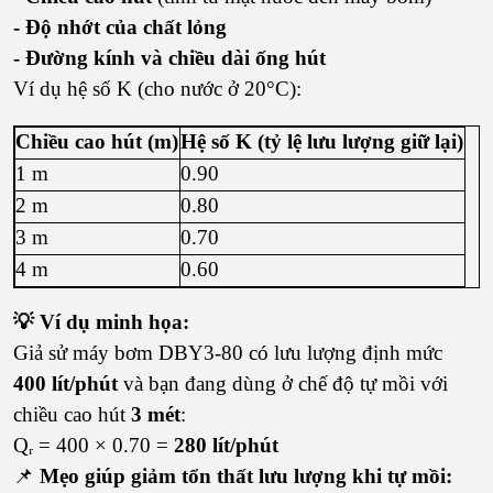
- Độ nhớt của chất lỏng
- Đường kính và chiều dài ống hút
Ví dụ hệ số K (cho nước ở 20°C):
Chiều cao hút (m)
Hệ số K (tỷ lệ lưu lượng giữ lại)
1 m
0.90
2 m
0.80
3 m
0.70
4 m
0.60
💡 Ví dụ minh họa:
Giả sử máy bơm DBY3-80 có lưu lượng định mức
400 lít/phút
và bạn đang dùng ở chế độ tự mồi với
chiều cao hút
3 mét
:
Qᵣ = 400 × 0.70 =
280 lít/phút
📌
Mẹo giúp giảm tổn thất lưu lượng khi tự mồi: