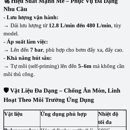
🚀 Hiệu Suất Mạnh Mẽ – Phục Vụ Đa Dạng
Nhu Cầu
- Lưu lượng vận hành:
→ Dải lưu lượng từ
12.8 L/min đến 480 L/min
, tùy
model.
- Áp suất làm việc:
→ Lên đến
7 bar
, phù hợp cho bơm đẩy xa, đẩy cao.
- Khả năng hút sâu:
→ Tự mồi (self-priming) lên đến
5–6m
mà không cần
mồi thủ công.
🛡️ Vật Liệu Đa Dạng – Chống Ăn Mòn, Linh
Hoạt Theo Môi Trường Ứng Dụng
Vật liệu
Ứng dụng phù hợp
Nhiệt độ
tối đa