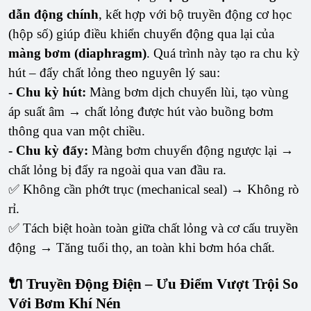
dẫn động chính
, kết hợp với bộ truyền động cơ học
(hộp số) giúp điều khiển chuyển động qua lại của
màng bơm (diaphragm)
. Quá trình này tạo ra chu kỳ
hút – đẩy chất lỏng theo nguyên lý sau:
- Chu kỳ hút:
Màng bơm dịch chuyển lùi, tạo vùng
áp suất âm → chất lỏng được hút vào buồng bơm
thông qua van một chiều.
- Chu kỳ đẩy:
Màng bơm chuyển động ngược lại →
chất lỏng bị đẩy ra ngoài qua van đầu ra.
✅ Không cần phớt trục (mechanical seal) → Không rò
rỉ.
✅ Tách biệt hoàn toàn giữa chất lỏng và cơ cấu truyền
động → Tăng tuổi thọ, an toàn khi bơm hóa chất.
🔌 Truyền Động Điện – Ưu Điểm Vượt Trội So
Với Bơm Khí Nén