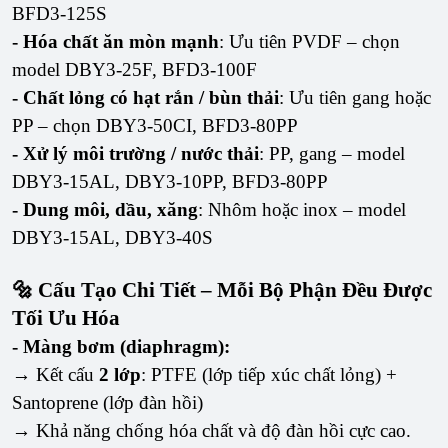
BFD3-125S
- Hóa chất ăn mòn mạnh
: Ưu tiên PVDF – chọn
model DBY3-25F, BFD3-100F
- Chất lỏng có hạt rắn / bùn thải
: Ưu tiên gang hoặc
PP – chọn DBY3-50CI, BFD3-80PP
- Xử lý môi trường / nước thải
: PP, gang – model
DBY3-15AL, DBY3-10PP, BFD3-80PP
- Dung môi, dầu, xăng
: Nhôm hoặc inox – model
DBY3-15AL, DBY3-40S
🔩 Cấu Tạo Chi Tiết – Mỗi Bộ Phận Đều Được
Tối Ưu Hóa
- Màng bơm (diaphragm):
→ Kết cấu
2 lớp
: PTFE (lớp tiếp xúc chất lỏng) +
Santoprene (lớp đàn hồi)
→ Khả năng chống hóa chất và độ đàn hồi cực cao.