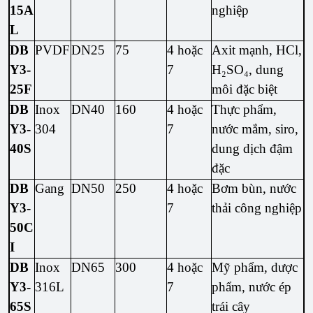
15A
nghiệp
L
DB
PVDF
DN25
75
4 hoặc
Axit mạnh, HCl,
Y3-
7
H₂SO₄, dung
25F
môi đặc biệt
DB
Inox
DN40
160
4 hoặc
Thực phẩm,
Y3-
304
7
nước mắm, siro,
40S
dung dịch đậm
đặc
DB
Gang
DN50
250
4 hoặc
Bơm bùn, nước
Y3-
7
thải công nghiệp
50C
I
DB
Inox
DN65
300
4 hoặc
Mỹ phẩm, dược
Y3-
316L
7
phẩm, nước ép
65S
trái cây