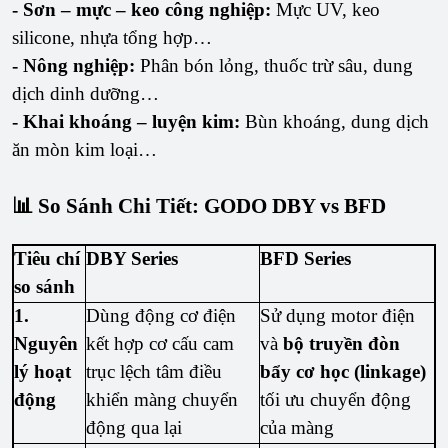
- Sơn – mực – keo công nghiệp:
Mực UV, keo
silicone, nhựa tổng hợp…
- Nông nghiệp:
Phân bón lỏng, thuốc trừ sâu, dung
dịch dinh dưỡng…
- Khai khoáng – luyện kim:
Bùn khoáng, dung dịch
ăn mòn kim loại…
📊 So Sánh Chi Tiết: GODO DBY vs BFD
Tiêu chí
DBY Series
BFD Series
so sánh
1.
Dùng động cơ điện
Sử dụng motor điện
Nguyên
kết hợp cơ cấu cam
và
bộ truyền đòn
lý hoạt
trục lệch tâm điều
bẩy cơ học (linkage)
động
khiển màng chuyển
tối ưu chuyển động
động qua lại
của màng