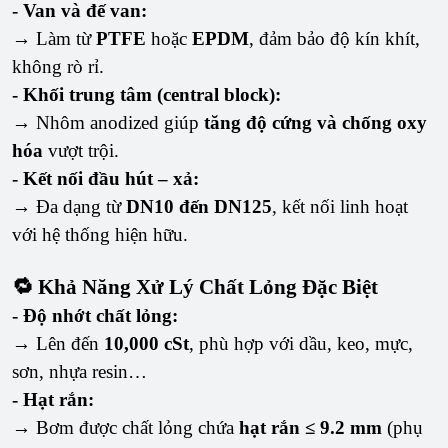
- Van và đế van:
→ Làm từ
PTFE
hoặc
EPDM
, đảm bảo độ kín khít,
không rò rỉ.
- Khối trung tâm (central block):
→ Nhôm anodized giúp
tăng độ cứng và chống oxy
hóa
vượt trội.
- Kết nối đầu hút – xả:
→ Đa dạng từ
DN10 đến DN125
, kết nối linh hoạt
với hệ thống hiện hữu.
🔁 Khả Năng Xử Lý Chất Lỏng Đặc Biệt
- Độ nhớt chất lỏng:
→ Lên đến
10,000 cSt
, phù hợp với dầu, keo, mực,
sơn, nhựa resin…
- Hạt rắn:
→ Bơm được chất lỏng chứa
hạt rắn ≤ 9.2 mm
(phụ