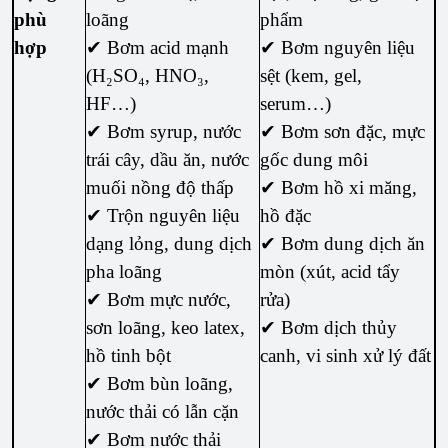
phù
loãng
phẩm
hợp
✔ Bơm acid mạnh
✔ Bơm nguyên liệu
(H₂SO₄, HNO₃,
sệt (kem, gel,
HF…)
serum…)
✔ Bơm syrup, nước
✔ Bơm sơn đặc, mực
trái cây, dầu ăn, nước
gốc dung môi
muối nồng độ thấp
✔ Bơm hồ xi măng,
✔ Trộn nguyên liệu
hồ đặc
dạng lỏng, dung dịch
✔ Bơm dung dịch ăn
pha loãng
mòn (xút, acid tẩy
✔ Bơm mực nước,
rửa)
sơn loãng, keo latex,
✔ Bơm dịch thủy
hồ tinh bột
canh, vi sinh xử lý đất
✔ Bơm bùn loãng,
nước thải có lẫn cặn
✔ Bơm nước thải