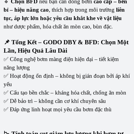
🔹
Chọn BFD
nếu bạn cần dòng bơm
cao cấp – bền
bỉ – hiệu năng cao
, thích hợp trong môi trường
liên
tục, áp lực lớn hoặc yêu cầu khắt khe về vật liệu
như dược phẩm, hóa chất ăn mòn cao, bùn đặc.
📌 Tổng Kết – GODO DBY & BFD: Chọn Một
Lần, Hiệu Quả Lâu Dài
✅ Công nghệ bơm màng điện hiện đại – tiết kiệm
năng lượng
✅ Hoạt động ổn định – không bị gián đoạn bởi áp khí
yếu
✅ Cấu tạo bền chắc – kháng hóa chất, chống ăn mòn
✅ Dễ bảo trì – không cần cơ khí chuyên sâu
✅ Đáp ứng linh hoạt mọi yêu cầu bơm đặc thù
📉 Tính toán sụt giảm lưu lượng khi bơm tự