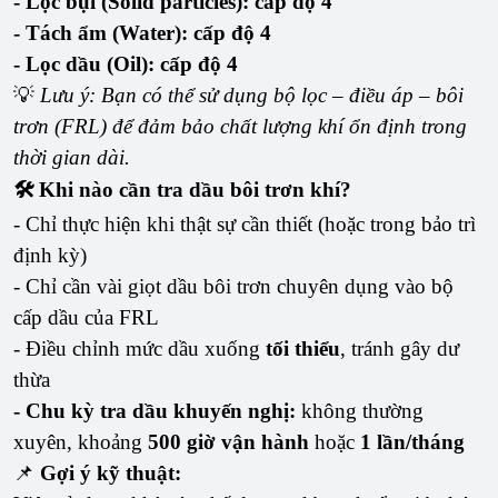
- Lọc bụi (Solid particles): cấp độ 4
- Tách ẩm (Water): cấp độ 4
- Lọc dầu (Oil): cấp độ 4
💡
Lưu ý: Bạn có thể sử dụng bộ lọc – điều áp – bôi
trơn (FRL) để đảm bảo chất lượng khí ổn định trong
thời gian dài.
🛠️ Khi nào cần tra dầu bôi trơn khí?
- Chỉ thực hiện khi thật sự cần thiết (hoặc trong bảo trì
định kỳ)
- Chỉ cần vài giọt dầu bôi trơn chuyên dụng vào bộ
cấp dầu của FRL
- Điều chỉnh mức dầu xuống
tối thiểu
, tránh gây dư
thừa
- Chu kỳ tra dầu khuyến nghị:
không thường
xuyên, khoảng
500 giờ vận hành
hoặc
1 lần/tháng
📌
Gợi ý kỹ thuật: