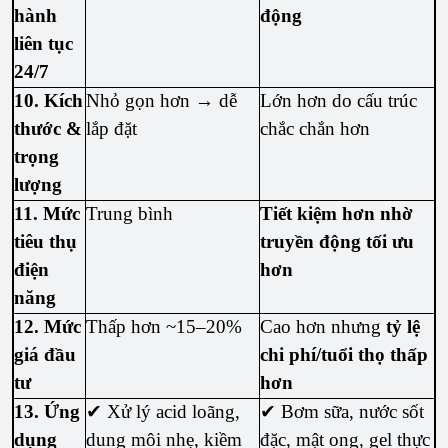
hành
động
liên tục
24/7
10. Kích
Nhỏ gọn hơn → dễ
Lớn hơn do cấu trúc
thước &
lắp đặt
chắc chắn hơn
trọng
lượng
11. Mức
Trung bình
Tiết kiệm hơn nhờ
tiêu thụ
truyền động tối ưu
điện
hơn
năng
12. Mức
Thấp hơn ~15–20%
Cao hơn nhưng
tỷ lệ
giá đầu
chi phí/tuổi thọ thấp
tư
hơn
13. Ứng
✔ Xử lý acid loãng,
✔ Bơm sữa, nước sốt
dụng
dung môi nhẹ, kiềm
đặc, mật ong, gel thực