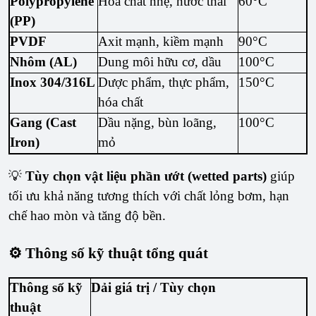
Polypropylene
Hóa chất nhẹ, nước thải
60°C
(PP)
PVDF
Axit mạnh, kiềm mạnh
90°C
Nhôm (AL)
Dung môi hữu cơ, dầu
100°C
Inox 304/316L
Dược phẩm, thực phẩm,
150°C
hóa chất
Gang (Cast
Dầu nặng, bùn loãng,
100°C
Iron)
mỏ
💡
Tùy chọn vật liệu phần ướt (wetted parts)
giúp
tối ưu khả năng tương thích với chất lỏng bơm, hạn
chế hao mòn và tăng độ bền.
⚙️ Thông số kỹ thuật tổng quát
Thông số kỹ
Dải giá trị / Tùy chọn
thuật