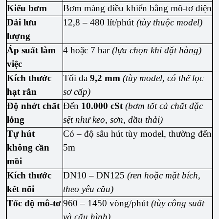
Kiểu bơm
Bơm màng điều khiển bằng mô-tơ điện
Dải lưu
12,8 – 480 lít/phút
(tùy thuộc model)
lượng
Áp suất làm
4 hoặc 7 bar
(lựa chọn khi đặt hàng)
việc
Kích thước
Tối đa
9,2 mm
(tùy model, có thể lọc
hạt rắn
sơ cấp)
Độ nhớt chất
Đến
10.000 cSt
(bơm tốt cả chất đặc
lỏng
sệt như keo, sơn, dầu thải)
Tự hút
Có – độ sâu hút tùy model, thường đến
không cần
5m
mồi
Kích thước
DN10 – DN125
(ren hoặc mặt bích,
kết nối
theo yêu cầu)
Tốc độ mô-tơ
960 – 1450 vòng/phút
(tùy công suất
và cấu hình)