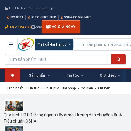
Thiết bị An toàn Công nghiệp
ISO 9001
LOTO CERTIFIED
OSHA COMPLIANT
0912.124.679
Zalo
BÁO GIÁ NGAY
Sản phẩm
Tin tức
Giới thiệu
Trang nhất
›
Tin tức
›
Thiết bị & Giải pháp
›
Cơ điện
›
Khí nén
Quy trình LOTO trong ngành xây dựng: Hướng dẫn chuyên sâu &
Tiêu chuẩn OSHA