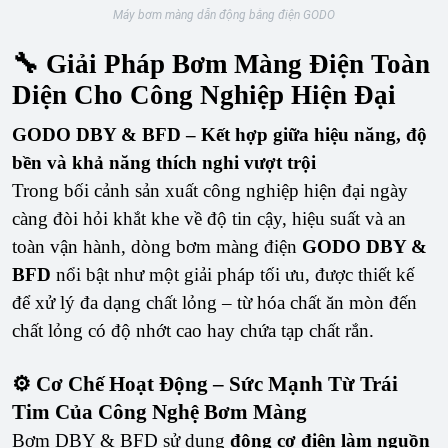
Máy bơm màng dẫn động bằng điện GODO
🔧 Giải Pháp Bơm Màng Điện Toàn
Diện Cho Công Nghiệp Hiện Đại
GODO DBY & BFD – Kết hợp giữa hiệu năng, độ
bền và khả năng thích nghi vượt trội
Trong bối cảnh sản xuất công nghiệp hiện đại ngày
càng đòi hỏi khắt khe về độ tin cậy, hiệu suất và an
toàn vận hành, dòng bơm màng điện
GODO DBY &
BFD
nổi bật như một giải pháp tối ưu, được thiết kế
để xử lý đa dạng chất lỏng – từ hóa chất ăn mòn đến
chất lỏng có độ nhớt cao hay chứa tạp chất rắn.
⚙️ Cơ Chế Hoạt Động – Sức Mạnh Từ Trái
Tim Của Công Nghệ Bơm Màng
Bơm DBY & BFD sử dụng
động cơ điện làm nguồn