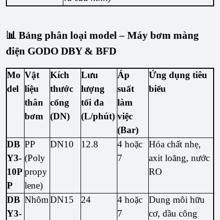
📊 Bảng phân loại model – Máy bơm màng
điện GODO DBY & BFD
Mo
Vật
Kích
Lưu
Áp
Ứng dụng tiêu
del
liệu
thước
lượng
suất
biểu
thân
cổng
tối đa
làm
bơm
(DN)
(L/phút)
việc
(Bar)
DB
PP
DN10
12.8
4 hoặc
Hóa chất nhẹ,
Y3-
(Poly
7
axit loãng, nước
10P
propy
RO
P
lene)
DB
Nhôm
DN15
24
4 hoặc
Dung môi hữu
Y3-
7
cơ, dầu công