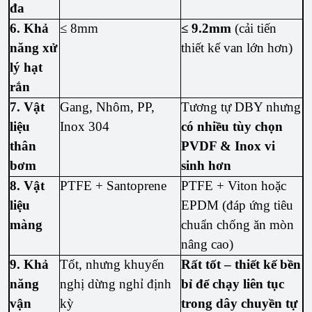
đa
6. Khả
≤ 8mm
≤ 9.2mm
(cải tiến
năng xử
thiết kế van lớn hơn)
lý hạt
rắn
7. Vật
Gang, Nhôm, PP,
Tương tự DBY nhưng
liệu
Inox 304
có nhiều tùy chọn
thân
PVDF & Inox vi
bơm
sinh hơn
8. Vật
PTFE + Santoprene
PTFE + Viton hoặc
liệu
EPDM (đáp ứng tiêu
màng
chuẩn chống ăn mòn
nâng cao)
9. Khả
Tốt, nhưng khuyến
Rất tốt – thiết kế bền
năng
nghị dừng nghỉ định
bỉ để chạy liên tục
vận
kỳ
trong dây chuyền tự