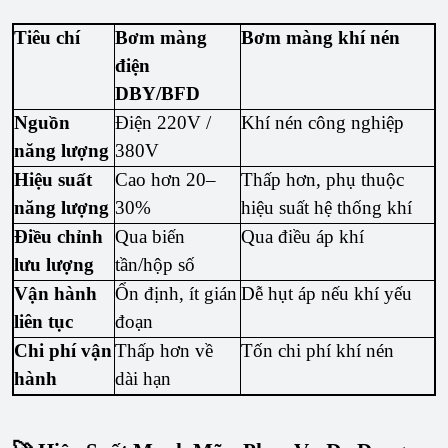
Tiêu chí
Bơm màng
Bơm màng khí nén
điện
DBY/BFD
Nguồn
Điện 220V /
Khí nén công nghiệp
năng lượng
380V
Hiệu suất
Cao hơn 20–
Thấp hơn, phụ thuộc
năng lượng
30%
hiệu suất hệ thống khí
Điều chỉnh
Qua biến
Qua điều áp khí
lưu lượng
tần/hộp số
Vận hành
Ổn định, ít gián
Dễ hụt áp nếu khí yếu
liên tục
đoạn
Chi phí vận
Thấp hơn về
Tốn chi phí khí nén
hành
dài hạn