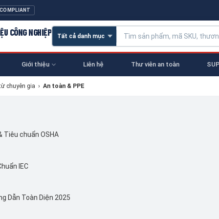
 COMPLIANT
IỆU CÔNG NGHIỆP
Giới thiệu
Liên hệ
Thư viên an toàn
SUP
từ chuyên gia
›
An toàn & PPE
 & Tiêu chuẩn OSHA
Chuẩn IEC
ng Dẫn Toàn Diện 2025