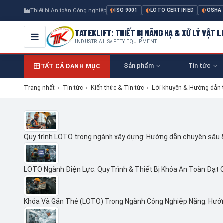
Thiết bị An toàn Công nghiệp
ISO 9001
LOTO CERTIFIED
OSHA
TATEKLIFT: THIẾT BỊ NÂNG HẠ & XỬ LÝ VẬT L
INDUSTRIAL SAFETY EQUIPMENT
Sản phẩm
Tin tức
TẤT CẢ DANH MỤC
Trang nhất
›
Tin tức
›
Kiến thức & Tin tức
›
Lời khuyên & Hướng dẫn 
Quy trình LOTO trong ngành xây dựng: Hướng dẫn chuyên sâu
LOTO Ngành Điện Lực: Quy Trình & Thiết Bị Khóa An Toàn Đạt 
Khóa Và Gắn Thẻ (LOTO) Trong Ngành Công Nghiệp Nặng: Hướ