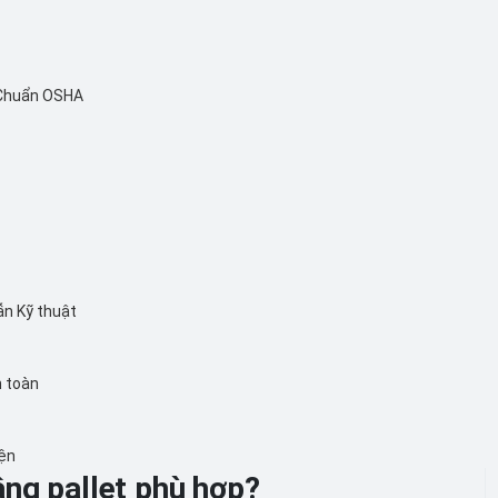
 Chuẩn OSHA
ẫn Kỹ thuật
n toàn
iện
ng pallet phù hợp?