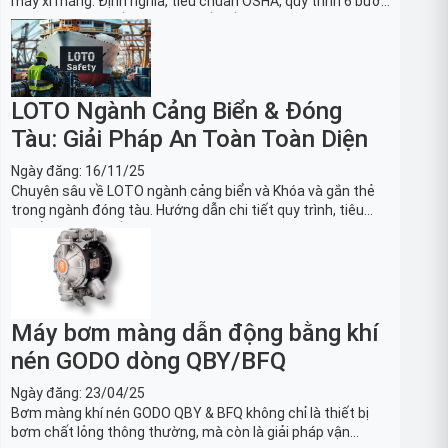
máy xi măng: Định nghĩa, tiêu chuẩn OSHA, quy trình 6 bước
và danh sách thiết bị LOTO thiết yếu. Giải pháp bảo trì lò
nung, máy nghiền an toàn.
LOTO Ngành Cảng Biển & Đóng
Tàu: Giải Pháp An Toàn Toàn Diện
Ngày đăng:
16/11/25
Chuyên sâu về LOTO ngành cảng biển và Khóa và gắn thẻ
trong ngành đóng tàu. Hướng dẫn chi tiết quy trình, tiêu
chuẩn OSHA, thiết bị và Giải pháp LOTO trong công nghiệp
đóng tàu toàn diện.
Máy bơm màng dẫn động bằng khí
nén GODO dòng QBY/BFQ
Ngày đăng:
23/04/25
Bơm màng khí nén GODO QBY & BFQ không chỉ là thiết bị
bơm chất lỏng thông thường, mà còn là giải pháp vận