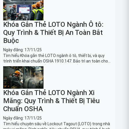
Khóa Gắn Thẻ LOTO Ngành Ô tô:
Quy Trình & Thiết Bị An Toàn Bắt
Buộc
Ngày đăng:
17/11/25
Tìm hiểu Khóa gắn thẻ LOTO ngành ô tô, thiết bị, và quy
trình triển khai chuẩn OSHA 1910.147. Bảo trì an toàn cho
robot, băng tải sản xuất ô tô và dây chuyền lắp ráp xe hơi.
Khóa Gắn Thẻ LOTO Ngành Xi
Măng: Quy Trình & Thiết Bị Tiêu
Chuẩn OSHA
Ngày đăng:
17/11/25
Tìm hiểu chuyên sâu về Lockout Tagout (LOTO) trong nhà