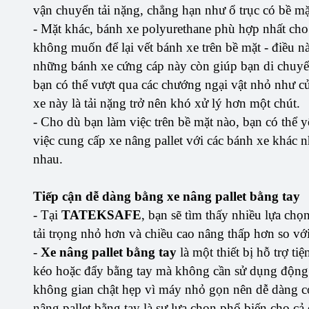
vận chuyển tải nặng, chẳng hạn như ổ trục có bề mặ
- Mặt khác, bánh xe polyurethane phù hợp nhất cho
không muốn để lại vết bánh xe trên bề mặt - điều nà
những bánh xe cứng cáp này còn giúp bạn di chuyể
bạn có thể vượt qua các chướng ngại vật nhỏ như cử
xe này là tải nặng trở nên khó xử lý hơn một chút.
- Cho dù bạn làm việc trên bề mặt nào, bạn có thể 
việc cung cấp xe nâng pallet với các bánh xe khác 
nhau.
Tiếp cận dễ dàng bằng xe nâng pallet bằng tay
- Tại
TATEKSAFE
, bạn sẽ tìm thấy nhiều lựa chọ
tải trọng nhỏ hơn và chiều cao nâng thấp hơn so với
-
Xe nâng pallet bằng tay
là một thiết bị hỗ trợ t
kéo hoặc đẩy bằng tay mà không cần sử dụng động c
không gian chật hẹp vì máy nhỏ gọn nên dễ dàng cơ
nâng pallet bằng tay là sự lựa chọn phổ biến cho c