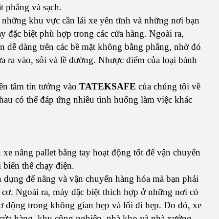
t phẳng và sạch.
 những khu vực cần lái xe yên tĩnh và những nơi bạn
y đặc biệt phù hợp trong các cửa hàng. Ngoài ra,
n dễ dàng trên các bề mặt không bằng phẳng, nhờ đó
a ra vào, sỏi và lề đường. Nhược điểm của loại bánh
yên tâm tin tưởng vào
TATEKSAFE
của chúng tôi về
nhau có thể đáp ứng nhiều tình huống làm việc khác
n xe nâng pallet bằng tay hoạt động tốt để vận chuyển
 biến thể chạy điện.
iện dụng để nâng và vận chuyển hàng hóa mà bạn phải
ơ. Ngoài ra, máy đặc biệt thích hợp ở những nơi có
 động trong không gian hẹp và lối đi hẹp. Do đó, xe
ả cửa hàng, khu công nghiệp, nhà kho và nhà xưởng.