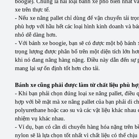
boogie). Chúng là hai loại bánh xe phổ biến nhất v
xe trên thực tế.
- Nếu xe nâng pallet chỉ dùng để vận chuyển tải trọ
phù hợp với hầu hết các loại hình kinh doanh và b
nhỏ dễ dàng hơn.
- Với bánh xe boogie, bạn sẽ có được một bộ bánh x
trọng lượng được phân bổ trên một diện tích lớn hơn
khi nó đang nâng hàng nặng. Điều này dẫn đến sự 
mang lại sự ổn định tốt hơn cho tải.
Bánh xe cũng phải được làm từ chất liệu phù h
- Khi bạn phải chọn đúng loại xe nâng pallet, điều 
hợp với bề mặt mà xe nâng pallet của bạn phải di 
polyurethane hoặc cao su và các vật liệu khác nhau 
nhiệm vụ khác nhau.
- Ví dụ, bạn có cần di chuyển hàng hóa nặng trên 
nylon sẽ là lựa chọn tốt nhất vì chất liệu có thể ch