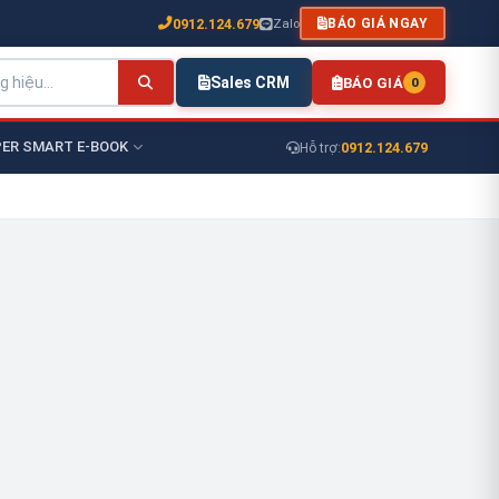
0912.124.679
Zalo
BÁO GIÁ NGAY
Sales CRM
BÁO GIÁ
0
ER SMART E-BOOK
0912.124.679
Hỗ trợ: