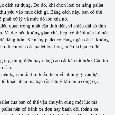
ục đích sử dụng. Do đó, khi chọn loại xe nâng pallet
hủ yếu vào mục đích gì. Bằng cách này, bạn có thể
ó phải xử lý và mức độ lớn của nó.
iều quan trọng nhất cần tính đến, vì chiều dài có tính
àm. Ví dụ: nếu không gian chật hẹp, có thể thuận lợi nếu
dễ dàng hơn. Xe nâng pallet có càng ngắn cần ít không
ần di chuyển các pallet lớn hơn, miễn là bạn có đủ
g tay, dùng điện hay nâng cao cắt kéo tốt hơn? Câu trả
n cần.
i nếu bạn muốn tìm hiểu thêm về những gì cần lựa
u tố khác nhau mà bạn cần lưu ý khi mua công cụ.
pallet của bạn có thể vận chuyển cùng một lúc mà
 pallet nên có bánh xe đơn hay bánh đôi (bánh xe