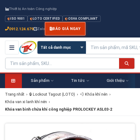
Thiết bị An toàn Công nghiệp
ISO 9001
LOTO CERTIFIED
OSHA COMPLIANT
0912.124.679
Zalo
BÁO GIÁ NGAY
Sản phẩm
Tin tức
Giới thiệu
Trang nhất
›
🔒 Lockout Tagout (LOTO)
›
💨 Khóa khí nén
›
Khóa van xi lanh khí nén
›
Khóa van bình chứa khí công nghiệp PROLOCKEY ASL03-2