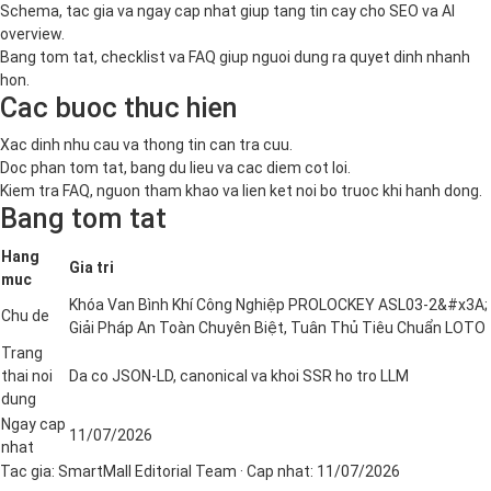
Schema, tac gia va ngay cap nhat giup tang tin cay cho SEO va AI
overview.
Bang tom tat, checklist va FAQ giup nguoi dung ra quyet dinh nhanh
hon.
Cac buoc thuc hien
Xac dinh nhu cau va thong tin can tra cuu.
Doc phan tom tat, bang du lieu va cac diem cot loi.
Kiem tra FAQ, nguon tham khao va lien ket noi bo truoc khi hanh dong.
Bang tom tat
Hang
Gia tri
muc
Khóa Van Bình Khí Công Nghiệp PROLOCKEY ASL03-2&#x3A;
Chu de
Giải Pháp An Toàn Chuyên Biệt, Tuân Thủ Tiêu Chuẩn LOTO
Trang
thai noi
Da co JSON-LD, canonical va khoi SSR ho tro LLM
dung
Ngay cap
11/07/2026
nhat
Tac gia:
SmartMall Editorial Team
· Cap nhat:
11/07/2026