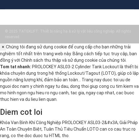
© 2025 TATEKLIFT: Thiết bị nâng hạ & xử lý vật liệu công nghiệp. All rights
reserved.
×
Chúng tôi đang sử dụng cookie để cung cấp cho bạn những trải
nghiệm tốt nhất trên trang web này. Bằng cách tiếp tục truy cập, bạn
đồng ý với
Chính sách thu thập và sử dụng cookie
của chúng tôi.
Tom tat nhanh:
PROLOCKEY ASL03-2 Cylinder Tank Lockout là thiết bị
khóa chuyên dụng trong hệ thống Lockout/Tagout (LOTO), giúp cô lập
nguồn năng lượng khí, đảm bảo an toàn… Trang nay duoc toi uu de
nguoi doc nam y chinh ngay tu dau, dong thoi giup cong cu tim kiem va
mo hinh ngon ngu hieu ro ngu canh, tac gia, ngay cap nhat, cac buoc
thuc hien va du lieu lien quan.
Diem cot loi
Khóa Van Bình Khí Công Nghiệp PROLOCKEY ASL03-2&#x3A; Giải Pháp
An Toàn Chuyên Biệt, Tuân Thủ Tiêu Chuẩn LOTO can co cau truc ro
rang, co the doc duoc tu HTML tho.