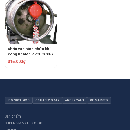
Khóa van bình chứa khí
công nghiệp PROLOCKEY
ASL03-2
315.000₫
ISO 9001:2015
OSHA 1910.147
ANSI Z244.1
CE MARKED
Sản phẩm
SUPER SMART E-BOOK