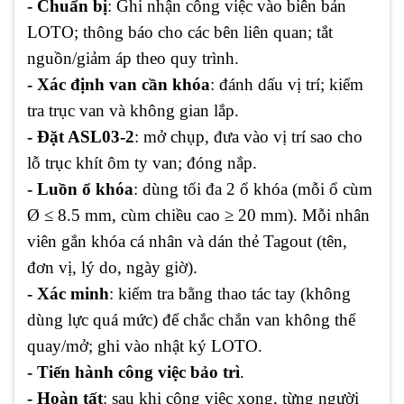
- Chuẩn bị
: Ghi nhận công việc vào biên bản
LOTO; thông báo cho các bên liên quan; tắt
nguồn/giảm áp theo quy trình.
- Xác định van cần khóa
: đánh dấu vị trí; kiểm
tra trục van và không gian lắp.
- Đặt ASL03-2
: mở chụp, đưa vào vị trí sao cho
lỗ trục khít ôm ty van; đóng nắp.
- Luồn ổ khóa
: dùng tối đa 2 ổ khóa (mỗi ổ cùm
Ø ≤ 8.5 mm, cùm chiều cao ≥ 20 mm). Mỗi nhân
viên gắn khóa cá nhân và dán thẻ Tagout (tên,
đơn vị, lý do, ngày giờ).
- Xác minh
: kiểm tra bằng thao tác tay (không
dùng lực quá mức) để chắc chắn van không thể
quay/mở; ghi vào nhật ký LOTO.
- Tiến hành công việc bảo trì
.
- Hoàn tất
: sau khi công việc xong, từng người