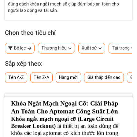
đúng cách khóa ngắt mạch sẽ giúp đảm bảo an toàn cho
người lao động và tài sản.
Chọn theo tiêu chí
Bộ lọc
Thương hiệu
Xuất xứ
Tải trọng
Sắp xếp theo:
Tên A-Z
Tên Z-A
Hàng mới
Giá thấp đến cao
Giá
Khóa Ngắt Mạch Ngoại Cỡ: Giải Pháp
An Toàn Cho Aptomat Công Suất Lớn
Khóa ngắt mạch ngoại cỡ (Large Circuit
Breaker Lockout)
là thiết bị an toàn dùng để
khóa các loại aptomat có kích thước lớn trong