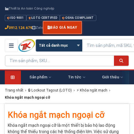
Thiết bị An toàn Công nghiệp
ISO 9001
LOTO CERTIFIED
OSHA COMPLIANT
0912.124.679
Zalo
BÁO GIÁ NGAY
Sản phẩm
Tin tức
Giới thiệu
Trang nhất
›
🔒 Lockout Tagout (LOTO)
›
⚡ Khóa ngắt mạch
›
Khóa ngắt mạch ngoại cỡ
Khóa ngắt mạch ngoại cỡ
Khóa ngắt mạch ngoại cỡ là một thiết bị bảo hộ lao động
không thể thiếu trong các hệ thống điện lớn. Việc sử dụng