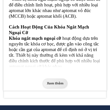
để điều chỉnh linh hoạt, phù hợp với nhiều loại
aptomat lớn khác nhau như aptomat vỏ đúc
(MCCB) hoặc aptomat khối (ACB).
Cách Hoạt Động Của Khóa Ngắt Mạch
Ngoại Cỡ
Khóa ngắt mạch ngoại cỡ
hoạt động dựa trên
nguyên tắc khóa cơ học, được gắn vào công tắc
hoặc cần gạt của aptomat để cố định nó ở vị trí
tắt. Thiết bị này thường đi kèm với khả năng
điều chỉnh kích thước để phù hợp với nhiều loại
aptomat ngoại cỡ khác nhau.
Các bước sử dụng thiết bị thường bao gồm
:
-
Điều chỉnh khóa
: Điều chỉnh thiết bị để vừa
Xem thêm
vặn với kích thước aptomat mà bạn cần khóa.
-
Lắp khóa vào aptomat
: Gắn khóa vào công
tắc của aptomat để cố định nó ở vị trí tắt.
-
Gắn khóa móc (padlock)
: Sau khi khóa đã