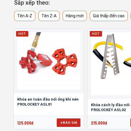
Sắp xếp theo:
Tên A-Z
Tên Z-A
Hàng mới
Giá thấp đến cao
HOT
HOT
Khóa an toàn đầu nối ống khí nén
PROLOCKEY ASL01
Khóa cách ly đầu nối 
PROLOCKEY ASL02
125.000đ
215.000đ
BÁO GIÁ