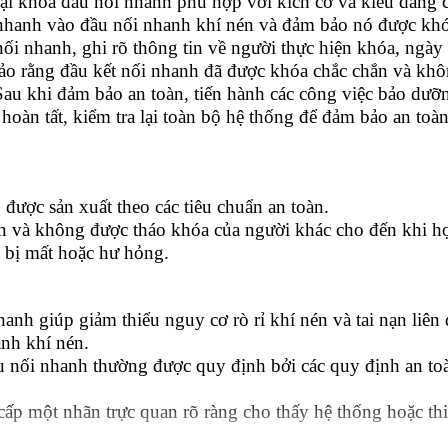
ại khóa đầu nối nhanh phù hợp với kích cỡ và kiểu dáng 
nhanh vào đầu nối nhanh khí nén và đảm bảo nó được khó
i nhanh, ghi rõ thông tin về người thực hiện khóa, ngày 
ảo rằng đầu kết nối nhanh đã được khóa chắc chắn và khôn
Sau khi đảm bảo an toàn, tiến hành các công việc bảo dưỡn
hoàn tất, kiểm tra lại toàn bộ hệ thống để đảm bảo an toàn 
 được sản xuất theo các tiêu chuẩn an toàn.
n và không được tháo khóa của người khác cho đến khi họ
 bị mất hoặc hư hỏng.
hanh giúp giảm thiểu nguy cơ rò rỉ khí nén và tai nạn liê
anh khí nén.
ầu nối nhanh thường được quy định bởi các quy định an 
ấp một nhãn trực quan rõ ràng cho thấy hệ thống hoặc thiế