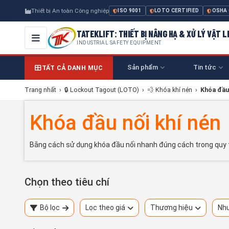
Thiết bị An toàn Công nghiệp
ISO 9001
LOTO CERTIFIED
OSHA
TATEKLIFT: THIẾT BỊ NÂNG HẠ & XỬ LÝ VẬT L
INDUSTRIAL SAFETY EQUIPMENT
Sản phẩm
Tin tức
TẤT CẢ DANH MỤC
Trang nhất
›
🔒 Lockout Tagout (LOTO)
›
💨 Khóa khí nén
›
Khóa đầu 
Khóa đầu nối khí nén
Bằng cách sử dụng khóa đầu nối nhanh đúng cách trong quy t
Chọn theo tiêu chí
Bộ lọc
Lọc theo giá
Thương hiệu
Nhu