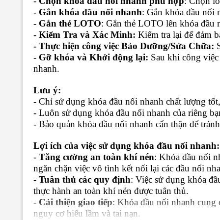
-
Chọn khóa đầu nối nhanh phù hợp
: Chọn lo
-
Gắn khóa đầu nối nhanh
: Gắn khóa đầu nối 
-
Gắn thẻ LOTO
: Gắn thẻ LOTO lên khóa đầu nố
- Kiểm Tra và Xác Minh:
Kiểm tra lại để đảm b
- Thực hiện công việc Bảo Dưỡng/Sửa Chữa:
- Gỡ khóa và Khởi động lại:
Sau khi công việc 
nhanh.
Lưu ý:
- Chỉ sử dụng khóa đầu nối nhanh chất lượng tốt,
- Luôn sử dụng khóa đầu nối nhanh của riêng bạ
- Bảo quản khóa đầu nối nhanh cẩn thận để tránh
Lợi ích của việc sử dụng khóa đầu nối nhanh:
-
Tăng cường an toàn khí nén
: Khóa đầu nối n
ngăn chặn việc vô tình kết nối lại các đầu nối nh
-
Tuân thủ các quy định
: Việc sử dụng khóa đ
thực hành an toàn khí nén được tuân thủ.
-
Cải thiện giao tiếp
: Khóa đầu nối nhanh cung c
nguy cơ hiểu lầm và tai nạn.