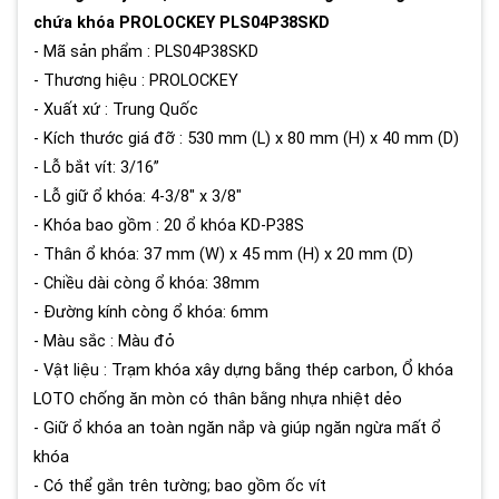
chứa khóa PROLOCKEY PLS04P38SKD
- Mã sản phẩm : PLS04P38SKD
- Thương hiệu : PROLOCKEY
- Xuất xứ : Trung Quốc
- Kích thước giá đỡ : 530 mm (L) x 80 mm (H) x 40 mm (D)
- Lỗ bắt vít: 3/16”
- Lỗ giữ ổ khóa: 4-3/8" x 3/8"
- Khóa bao gồm : 20 ổ khóa KD-P38S
- Thân ổ khóa: 37 mm (W) x 45 mm (H) x 20 mm (D)
- Chiều dài còng ổ khóa: 38mm
- Đường kính còng ổ khóa: 6mm
- Màu sắc : Màu đỏ
- Vật liệu : Trạm khóa xây dựng bằng thép carbon, Ổ khóa
LOTO chống ăn mòn có thân bằng nhựa nhiệt dẻo
- Giữ ổ khóa an toàn ngăn nắp và giúp ngăn ngừa mất ổ
khóa
- Có thể gắn trên tường; bao gồm ốc vít