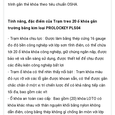
trình gắn thẻ khóa theo tiêu chuẩn OSHA.
Tính năng, đặc điểm của Trạm treo 20 ổ khóa gắn
trường bằng kim loại PROLOCKEY PLS04
- Trạm khóa chịu lực : Được làm bằng thép cứng 16 gauge
đo độ bền công nghiệp với lớp sơn tĩnh điện, có thể chứa
tới 20 ổ khóa khóa công nghiệp, giữ chúng ngăn nắp, được
bảo vệ và sẵn sàng sử dụng, được thiết kế để chịu được
các điều kiện công nghiệp bất lợi
- Trạm ổ khóa có thể nhìn thấy nổi bật : Trạm khóa màu
đỏ rực rỡ với các lỗ gắn được khoan sẵn, có thể được gắn
chắc chắn ở một vị trí chiến lược để có khả năng tiếp cận
tối đa, bao gồm các vít
- Ổ khóa an toàn cao cấp : Bao gồm (20) khóa LOTO có
khóa khác nhau với thân nguyên khối bằng nylon không
dẫn điện, còng bằng thép không gỉ chống ăn mòn với lớp