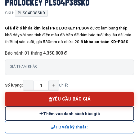
PROLOCKEY PLS04P38SKD
SKU:
PLS04P38SKD
Giá đỡ ổ khóa kim loại PROLOCKEY PLS04
được làm bằng thép
khổ dày với sơn tĩnh điện màu đỏ bền để đảm bảo tuổi thọ lâu dài của
thiết bị sản xuất, giá 530mm có chứa 20
ổ khóa an toàn KD-P38S
Bảo hành 01 tháng
4.350.000 đ
GIÁ THAM KHẢO
−
+
Số lượng:
Chiếc
YÊU CẦU BÁO GIÁ
Thêm vào danh sách báo giá
Tư vấn kỹ thuật: