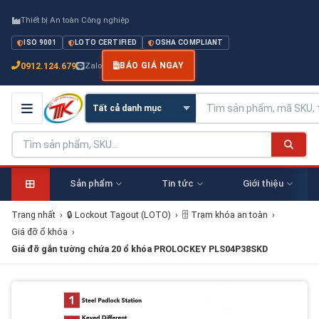
Thiết bị An toàn Công nghiệp
ISO 9001
LOTO CERTIFIED
OSHA COMPLIANT
0912.124.679
Zalo
BÁO GIÁ NGAY
Sản phẩm
Tin tức
Giới thiệu
Trang nhất
›
🔒 Lockout Tagout (LOTO)
›
🗄 Trạm khóa an toàn
›
Giá đỡ ổ khóa
›
Giá đỡ gắn tường chứa 20 ổ khóa PROLOCKEY PLS04P38SKD