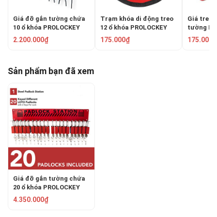
Giá đỡ gắn tường chứa
Trạm khóa di động treo
Giá treo 
10 ổ khóa PROLOCKEY
12 ổ khóa PROLOCKEY
tường P
PLS02P38SKD
PH02
PLS01
2.200.000₫
175.000₫
175.000₫
Sản phẩm bạn đã xem
Giá đỡ gắn tường chứa
20 ổ khóa PROLOCKEY
PLS04P38SKD
4.350.000₫