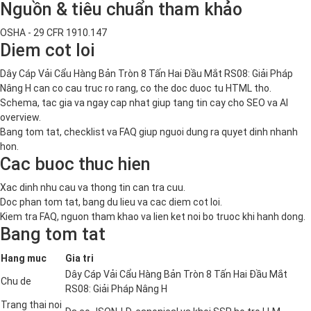
Nguồn & tiêu chuẩn tham khảo
OSHA - 29 CFR 1910.147
Diem cot loi
Dây Cáp Vải Cẩu Hàng Bản Tròn 8 Tấn Hai Đầu Mắt RS08: Giải Pháp
Nâng H can co cau truc ro rang, co the doc duoc tu HTML tho.
Schema, tac gia va ngay cap nhat giup tang tin cay cho SEO va AI
overview.
Bang tom tat, checklist va FAQ giup nguoi dung ra quyet dinh nhanh
hon.
Cac buoc thuc hien
Xac dinh nhu cau va thong tin can tra cuu.
Doc phan tom tat, bang du lieu va cac diem cot loi.
Kiem tra FAQ, nguon tham khao va lien ket noi bo truoc khi hanh dong.
Bang tom tat
Hang muc
Gia tri
Dây Cáp Vải Cẩu Hàng Bản Tròn 8 Tấn Hai Đầu Mắt
Chu de
RS08: Giải Pháp Nâng H
Trang thai noi