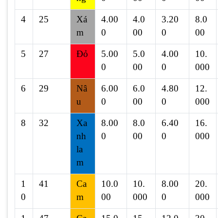
4
25
Xá
4.00
4.0
3.20
8.0
m
0
00
0
00
5
27
Đỏ
5.00
5.0
4.00
10.
0
00
0
000
6
29
Nâ
6.00
6.0
4.80
12.
u
0
00
0
000
8
32
Xa
8.00
8.0
6.40
16.
nh
0
00
0
000
la
m
1
41
Ca
10.0
10.
8.00
20.
0
m
00
000
0
000