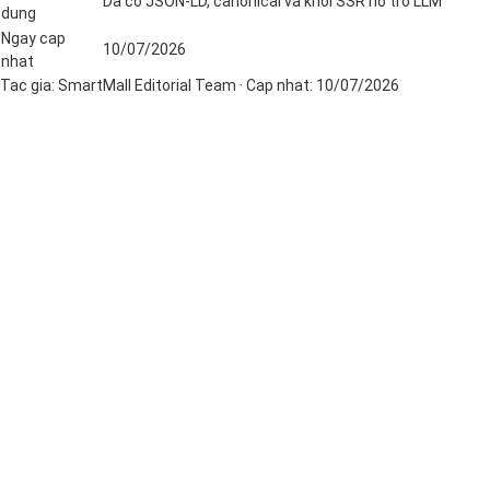
Da co JSON-LD, canonical va khoi SSR ho tro LLM
dung
Ngay cap
10/07/2026
nhat
Tac gia:
SmartMall Editorial Team
· Cap nhat:
10/07/2026