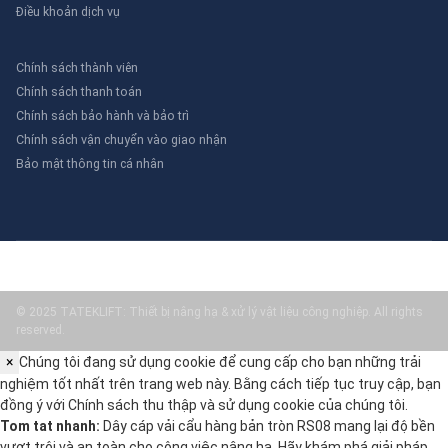
Điều khoản dịch vụ
Chính sách thành viên
Chính sách thanh toán
Chính sách bảo hành và bảo trì
Chính sách vận chuyển vào giao nhận
Bảo mật thông tin cá nhân
© 2025 TATEKLIFT: Thiết bị nâng hạ & xử lý vật liệu công nghiệp. All rights
reserved.
×
Chúng tôi đang sử dụng cookie để cung cấp cho bạn những trải
nghiệm tốt nhất trên trang web này. Bằng cách tiếp tục truy cập, bạn
đồng ý với
Chính sách thu thập và sử dụng cookie
của chúng tôi.
Tom tat nhanh:
Dây cáp vải cẩu hàng bản tròn RS08 mang lại độ bền
vượt trội và an toàn cho công việc nâng hạ. Hãy khám phá giải pháp