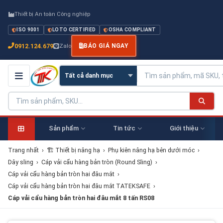
Thiết bị An toàn Công nghiệp
ISO 9001
LOTO CERTIFIED
OSHA COMPLIANT
0912.124.679
Zalo
BÁO GIÁ NGAY
Sản phẩm
Tin tức
Giới thiệu
Trang nhất
›
🏗 Thiết bị nâng hạ
›
Phụ kiên nâng hạ bên dưới móc
›
Dây sling
›
Cáp vải cẩu hàng bản tròn (Round Sling)
›
Cáp vải cẩu hàng bản tròn hai đâu mắt
›
Cáp vải cẩu hàng bản tròn hai đâu mắt TATEKSAFE
›
Cáp vải cẩu hàng bản tròn hai đâu mắt 8 tấn RS08