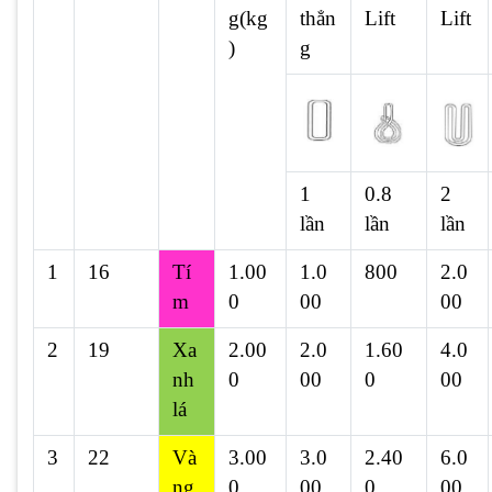
g(kg
thẳn
Lift
Lift
)
g
1
0.8
2
lần
lần
lần
1
16
Tí
1.00
1.0
800
2.0
m
0
00
00
2
19
Xa
2.00
2.0
1.60
4.0
nh
0
00
0
00
lá
3
22
Và
3.00
3.0
2.40
6.0
ng
0
00
0
00