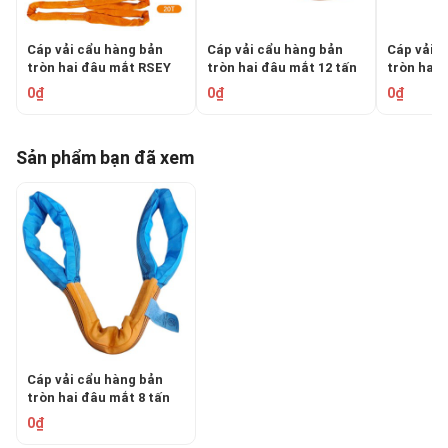
Cáp vải cẩu hàng bản
Cáp vải cẩu hàng bản
Cáp vải 
tròn hai đâu mắt RSEY
tròn hai đâu mắt 12 tấn
tròn hai 
RS12
RS10
0₫
0₫
0₫
Sản phẩm bạn đã xem
Cáp vải cẩu hàng bản
tròn hai đâu mắt 8 tấn
RS08
0₫