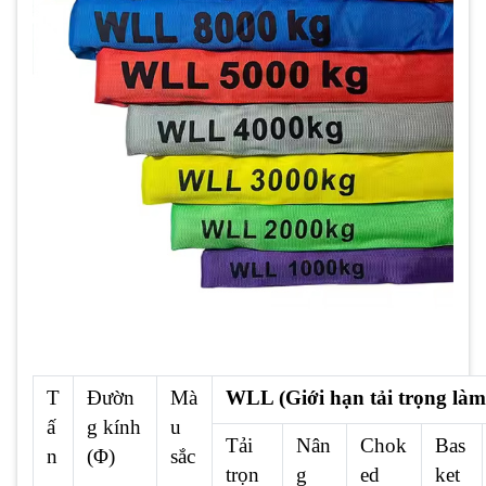
T
Đườn
Mà
WLL (Giới hạn tải trọng làm 
ấ
g kính
u
Tải
Nân
Chok
Bas
n
(Φ)
sắc
trọn
g
ed
ket