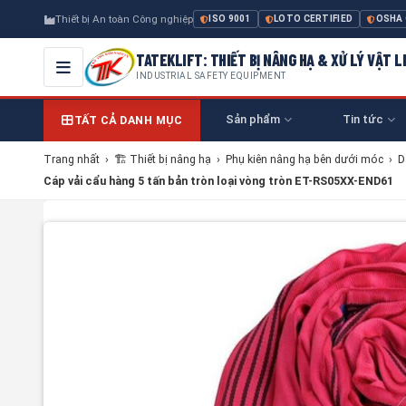
Thiết bị An toàn Công nghiệp
ISO 9001
LOTO CERTIFIED
OSHA
TATEKLIFT: THIẾT BỊ NÂNG HẠ & XỬ LÝ VẬT L
INDUSTRIAL SAFETY EQUIPMENT
Sản phẩm
Tin tức
TẤT CẢ DANH MỤC
Trang nhất
›
🏗 Thiết bị nâng hạ
›
Phụ kiên nâng hạ bên dưới móc
›
D
Cáp vải cẩu hàng 5 tấn bản tròn loại vòng tròn ET-RS05XX-END61