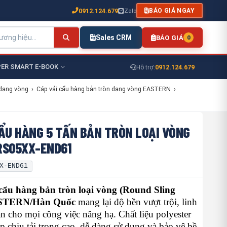
0912.124.679
Zalo
BÁO GIÁ NGAY
Sales CRM
BÁO GIÁ
0
ER SMART E-BOOK
0912.124.679
Hỗ trợ:
 dạng vòng
›
Cáp vải cẩu hàng bản tròn dạng vòng EASTERN
›
ẨU HÀNG 5 TẤN BẢN TRÒN LOẠI VÒNG
RS05XX-END61
X-END61
cẩu hàng bản tròn loại vòng (Round Sling
ASTERN/Hàn Quốc
mang lại độ bền vượt trội, linh
àn cho mọi công việc nâng hạ. Chất liệu polyester
p chịu tải trọng cao, dễ dàng sử dụng và bảo vệ bề