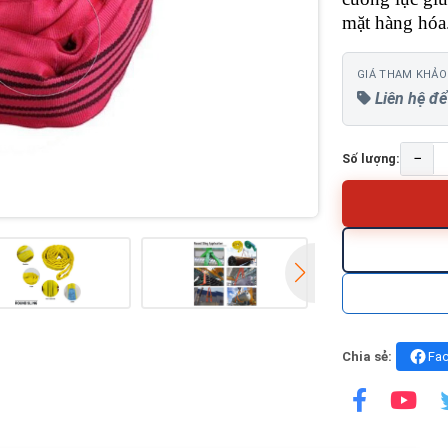
mặt hàng hóa.
GIÁ THAM KHẢO
Liên hệ để
−
Số lượng:
Chia sẻ:
Fa