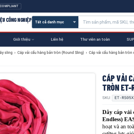
 COMPLIANT
IỆU CÔNG NGHIỆP
Giới thiệu
Liên hệ
Thư viên an toàn
SUP
ây sling
›
Cáp vải cẩu hàng bản tròn (Round Sling)
›
Cáp vải cẩu hàng bản tròn
CÁP VẢI C
TRÒN ET-
SKU:
ET-RS05X
Dây cáp vải 
Endless) E
hoạt và an to
cường lực giú