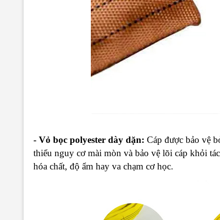
- Vỏ bọc polyester dày dặn:
Cáp được bảo vệ bở
thiểu nguy cơ mài mòn và bảo vệ lõi cáp khỏi tá
hóa chất, độ ẩm hay va chạm cơ học.