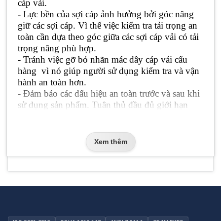
cáp vải.
- Lực bền của sợi cáp ảnh hưởng bởi góc nâng
giữ các sợi cáp. Vì thế việc kiểm tra tải trọng an
toàn cần dựa theo góc giữa các sợi cáp vải có tải
trọng nâng phù hợp.
- Tránh việc gỡ bỏ nhãn mác dây cáp vải cẩu
hàng vì nó giúp người sử dụng kiểm tra và vận
hành an toàn hơn.
- Đảm bảo các dấu hiệu an toàn trước và sau khi
sử dụng sản phẩm. Tuân thủ đầu đủ giới hạn
cũng như sức nâng tải của cáp vải.
- Tránh để cáp dưới nhiệt độ dưới -40 độ C và
không quá 100 độ C. Nếu để hàng hóa quá
Xem thêm
nhiệt độ trên thì cần có thiết bị bảo hộ phù hợp
tránh việc hư hỏng.
- Khi sợi vải dính hóa chất như axit hay kiềm,
người sử dụng cần nhanh chóng khắc phục bằng
cách làm sạch bằng hơi nước và làm khô bằng
hơi.