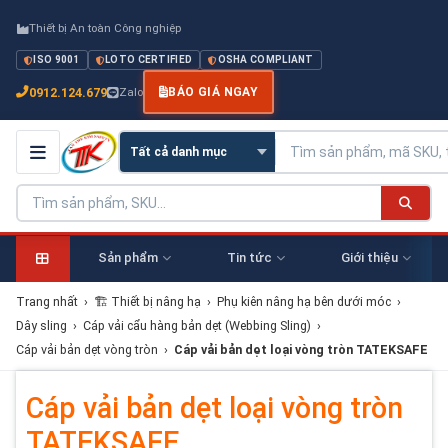
Thiết bị An toàn Công nghiệp
ISO 9001
LOTO CERTIFIED
OSHA COMPLIANT
0912.124.679
Zalo
BÁO GIÁ NGAY
Sản phẩm
Tin tức
Giới thiệu
Trang nhất
›
🏗 Thiết bị nâng hạ
›
Phụ kiên nâng hạ bên dưới móc
›
Dây sling
›
Cáp vải cẩu hàng bản dẹt (Webbing Sling)
›
Cáp vải bản dẹt vòng tròn
›
Cáp vải bản dẹt loại vòng tròn TATEKSAFE
Cáp vải bản dẹt loại vòng tròn
TATEKSAFE