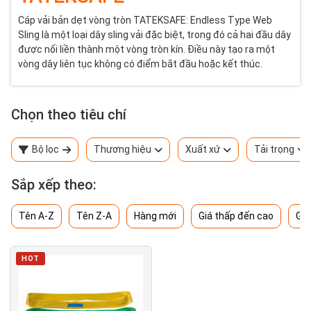
Cáp vải bản dẹt vòng tròn TATEKSAFE: Endless Type Web
Sling là một loại dây sling vải đặc biệt, trong đó cả hai đầu dây
được nối liền thành một vòng tròn kín. Điều này tạo ra một
vòng dây liên tục không có điểm bắt đầu hoặc kết thúc.
Chọn theo tiêu chí
Bộ lọc
Thương hiệu
Xuất xứ
Tải trọng
Sắp xếp theo:
Tên A-Z
Tên Z-A
Hàng mới
Giá thấp đến cao
Giá
HOT