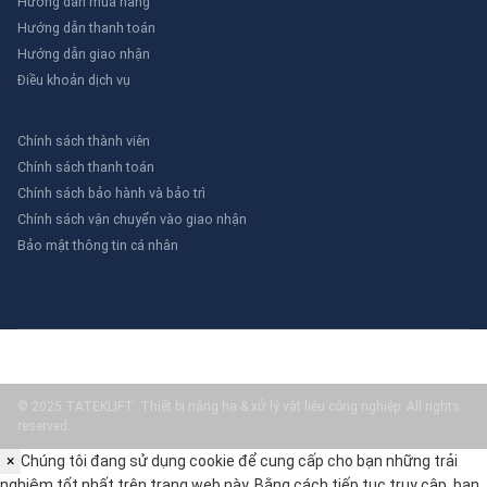
Hướng dẫn mua hàng
Hướng dẫn thanh toán
Hướng dẫn giao nhận
Điều khoản dịch vụ
Chính sách thành viên
Chính sách thanh toán
Chính sách bảo hành và bảo trì
Chính sách vận chuyển vào giao nhận
Bảo mật thông tin cá nhân
© 2025 TATEKLIFT: Thiết bị nâng hạ & xử lý vật liệu công nghiệp. All rights
reserved.
×
Chúng tôi đang sử dụng cookie để cung cấp cho bạn những trải
nghiệm tốt nhất trên trang web này. Bằng cách tiếp tục truy cập, bạn