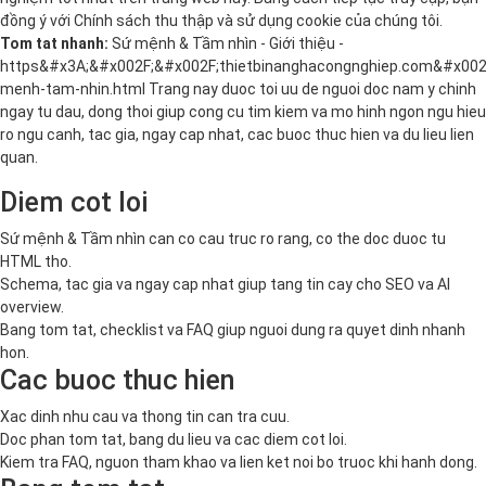
đồng ý với
Chính sách thu thập và sử dụng cookie
của chúng tôi.
Tom tat nhanh:
Sứ mệnh & Tầm nhìn - Giới thiệu -
https&#x3A;&#x002F;&#x002F;thietbinanghacongnghiep.com&#x002
menh-tam-nhin.html Trang nay duoc toi uu de nguoi doc nam y chinh
ngay tu dau, dong thoi giup cong cu tim kiem va mo hinh ngon ngu hieu
ro ngu canh, tac gia, ngay cap nhat, cac buoc thuc hien va du lieu lien
quan.
Diem cot loi
Sứ mệnh & Tầm nhìn can co cau truc ro rang, co the doc duoc tu
HTML tho.
Schema, tac gia va ngay cap nhat giup tang tin cay cho SEO va AI
overview.
Bang tom tat, checklist va FAQ giup nguoi dung ra quyet dinh nhanh
hon.
Cac buoc thuc hien
Xac dinh nhu cau va thong tin can tra cuu.
Doc phan tom tat, bang du lieu va cac diem cot loi.
Kiem tra FAQ, nguon tham khao va lien ket noi bo truoc khi hanh dong.