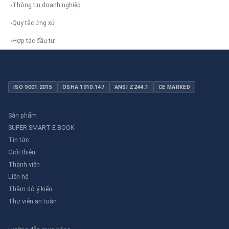
›
Thông tin doanh nghiệp
›
Quy tắc ứng xử
›
Hợp tác đầu tư
ISO 9001:2015
OSHA 1910.147
ANSI Z244.1
CE MARKED
Sản phẩm
SUPER SMART E-BOOK
Tin tức
Giới thiệu
Thành viên
Liên hệ
Thăm dò ý kiến
Thư viên an toàn