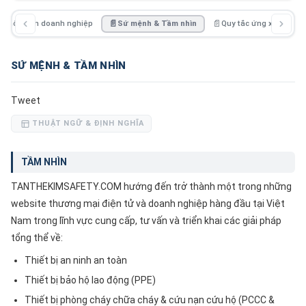

Thông tin doanh nghiệp
📄
Sứ mệnh & Tầm nhìn
📄
Quy tắc ứng xử
📄
SỨ MỆNH & TẦM NHÌN
Tweet
THUẬT NGỮ & ĐỊNH NGHĨA
TẦM NHÌN
TANTHEKIMSAFETY.COM hướng đến trở thành một trong những
website thương mại điện tử và doanh nghiệp hàng đầu tại Việt
Nam trong lĩnh vực cung cấp, tư vấn và triển khai các giải pháp
tổng thể về:
Thiết bị an ninh an toàn
Thiết bị bảo hộ lao động (PPE)
Thiết bị phòng cháy chữa cháy & cứu nạn cứu hộ (PCCC &