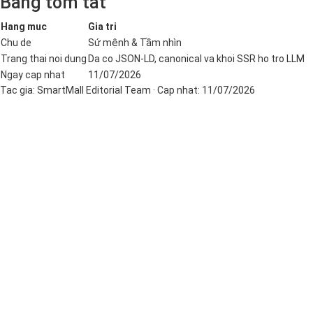
Bang tom tat
Hang muc
Gia tri
Chu de
Sứ mệnh & Tầm nhìn
Trang thai noi dung
Da co JSON-LD, canonical va khoi SSR ho tro LLM
Ngay cap nhat
11/07/2026
Tac gia:
SmartMall Editorial Team
· Cap nhat:
11/07/2026