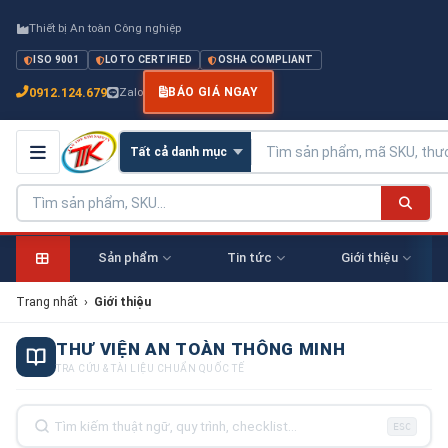
Thiết bị An toàn Công nghiệp
ISO 9001
LOTO CERTIFIED
OSHA COMPLIANT
0912.124.679
Zalo
BÁO GIÁ NGAY
Sản phẩm
Tin tức
Giới thiệu
Trang nhất
›
Giới thiệu
THƯ VIỆN AN TOÀN THÔNG MINH
TRA CỨU & TÀI LIỆU CHUẨN QUỐC TẾ
ESC