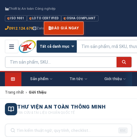
Thiết bị An toàn Công nghiệp
ISO 9001
LOTO CERTIFIED
OSHA COMPLIANT
0912.124.679
Zalo
BÁO GIÁ NGAY
Sản phẩm
Tin tức
Giới thiệu
Trang nhất
›
Giới thiệu
THƯ VIỆN AN TOÀN THÔNG MINH
TRA CỨU & TÀI LIỆU CHUẨN QUỐC TẾ
ESC