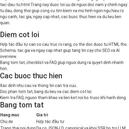
tac-dau-tu.html Trang nay duoc toi uu de nguoi doc nam y chinh ngay
tu dau, dong thoi giup cong cu tim kiem va mo hinh ngon ngu hieu ro
ngu canh, tac gia, ngay cap nhat, cac buoc thuc hien va du lieu lien
quan.
Diem cot loi
Hợp tác đầu tư can co cau truc ro rang, co the doc duoc tu HTML tho.
Schema, tac gia va ngay cap nhat giup tang tin cay cho SEO va AI
overview.
Bang tom tat, checklist va FAQ giup nguoi dung ra quyet dinh nhanh
hon.
Cac buoc thuc hien
Xac dinh nhu cau va thong tin can tra cuu.
Doc phan tom tat, bang du lieu va cac diem cot loi.
Kiem tra FAQ, nguon tham khao va lien ket noi bo truoc khi hanh dong.
Bang tom tat
Hang muc
Gia tri
Chu de
Hợp tác đầu tư
Trang thai noi dung
Da co JSON-LD, canonical va khoi SSR ho tro LLM