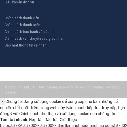
Điều khoản dịch vụ
Chính sách thành viên
Chính sách thanh toán
Chính sách bảo hành và bảo trì
Chính sách vận chuyển vào giao nhận
Bảo mật thông tin cá nhân
© 2025 TATEKLIFT: Thiết bị nâng hạ & xử lý vật liệu công nghiệp. All rights
reserved.
×
Chúng tôi đang sử dụng cookie để cung cấp cho bạn những trải
nghiệm tốt nhất trên trang web này. Bằng cách tiếp tục truy cập, bạn
đồng ý với
Chính sách thu thập và sử dụng cookie
của chúng tôi.
Tom tat nhanh:
Hợp tác đầu tư - Giới thiệu -
https&#x3A;&#x002F;&#x002F;thietbinanghacongnghiep.com&#x002