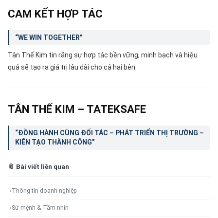
CAM KẾT HỢP TÁC
“WE WIN TOGETHER”
Tân Thế Kim tin rằng sự hợp tác bền vững, minh bạch và hiệu
quả sẽ tạo ra giá trị lâu dài cho cả hai bên.
TÂN THẾ KIM – TATEKSAFE
“ĐỒNG HÀNH CÙNG ĐỐI TÁC – PHÁT TRIỂN THỊ TRƯỜNG –
KIẾN TẠO THÀNH CÔNG”
📎 Bài viết liên quan
›
Thông tin doanh nghiệp
›
Sứ mệnh & Tầm nhìn