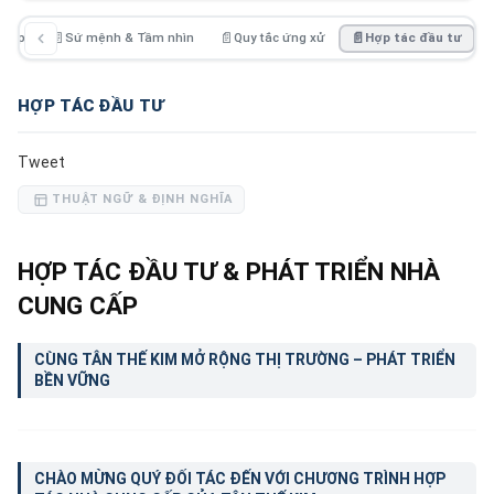
hiệp
📄
Sứ mệnh & Tầm nhìn
📄
Quy tắc ứng xử
📄
Hợp tác đầu tư
HỢP TÁC ĐẦU TƯ
Tweet
THUẬT NGỮ & ĐỊNH NGHĨA
HỢP TÁC ĐẦU TƯ & PHÁT TRIỂN NHÀ
CUNG CẤP
CÙNG TÂN THẾ KIM MỞ RỘNG THỊ TRƯỜNG – PHÁT TRIỂN
BỀN VỮNG
CHÀO MỪNG QUÝ ĐỐI TÁC ĐẾN VỚI CHƯƠNG TRÌNH HỢP